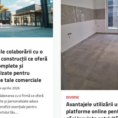
le colaborării cu o
 construcții ce oferă
complete și
izate pentru
le tale comerciale
4 aprilie 2026
olaborarea cu o firmă ce oferă
DIVERSE
ete și personalizate aduce
Avantajele utilizării u
neficii esențiale pentru
platforme online pen
ectului tău.…