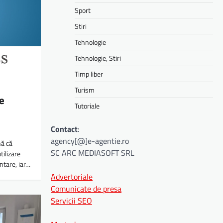
Sport
Stiri
Tehnologie
Tehnologie, Stiri
Timp liber
Turism
e
Tutoriale
Contact
:
agency[@]e-agentie.ro
nă că
SC ARC MEDIASOFT SRL
tilizare
ntare, iar…
Advertoriale
Comunicate de presa
Servicii SEO