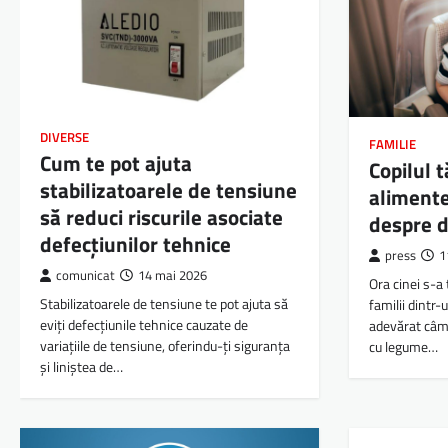
DIVERSE
FAMILIE
Cum te pot ajuta
Copilul 
stabilizatoarele de tensiune
alimente
să reduci riscurile asociate
despre d
defecțiunilor tehnice
press
1
comunicat
14 mai 2026
Ora cinei s-a
Stabilizatoarele de tensiune te pot ajuta să
familii dintr
eviți defecțiunile tehnice cauzate de
adevărat câmp
variațiile de tensiune, oferindu-ți siguranța
cu legume…
și liniștea de…