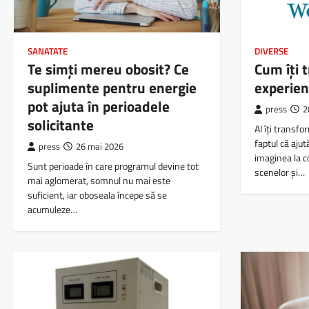
SANATATE
DIVERSE
Te simți mereu obosit? Ce
Cum îți 
suplimente pentru energie
experien
pot ajuta în perioadele
press
2
solicitante
AI îți transfo
faptul că ajut
press
26 mai 2026
imaginea la co
Sunt perioade în care programul devine tot
scenelor și…
mai aglomerat, somnul nu mai este
suficient, iar oboseala începe să se
acumuleze…