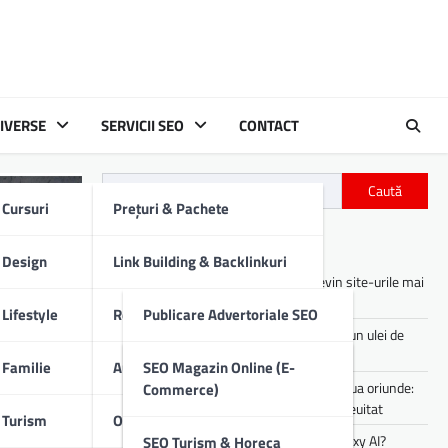
IVERSE
SERVICII SEO
CONTACT
Caută
Cursuri
Prețuri & Pachete
Articole recente
Design
Link Building & Backlinkuri
Asistenții digitali cu AI: cum devin site-urile mai
utile pentru utilizatori
Lifestyle
Redactare Conținut SEO
Publicare Advertoriale SEO
Cum îți afectează motorul mașinii un ulei de
proastă calitate
Familie
Audit SEO Tehnic
Comunicate De Presă
SEO Magazin Online (E-
Experiența de party pe care o poți lua oriunde:
Commerce)
sunet portabil pentru vibe-uri de neuitat
Turism
Optimizare SEO On-Page
Descrieri Produse SEO
Cum lucrezi mai rapid folosind Galaxy AI?
SEO Turism & Horeca