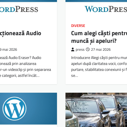
DIVERSE
cționează Audio
Cum alegi căști pentr
muncă și apeluri?
9 mai 2026
press
27 mai 2026
ează Audio Eraser? Audio
Introducere Alegi căști pentru mu
onează prin analizarea
apeluri după claritatea vocii, confor
tr-un videoclip și prin separarea
purtare, stabilitatea conexiunii și f
 categorii, astfel încât…
se…