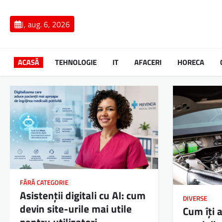
Skip
to
J, aug. 6, 2026
content
ACASĂ
TEHNOLOGIE
IT
AFACERI
HORECA
FĂRĂ CATEGORIE
Asistenții digitali cu AI: cum
DIVERSE
devin site-urile mai utile
Cum îți 