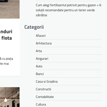
Cum alegi fertilizantul potrivit pentru gazon + 6
soluții recomandate pentru un teren verde
sănătos
Categorii
anduri
Afaceri
 flota
Arhitectura
Arta
Asigurari
ă cu piața.
cele mai
Auto
Banci
Casa si Gradina
Constructii
Contabilitate
Cultura