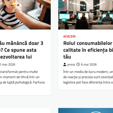
AFACERI
tău mănâncă doar 3
Rolul consumabilelor
? Ce spune asta
calitate în eficiența b
ezvoltarea lui
tău
1 mai 2026
press
6 mai 2026
 transformat pentru multe
Într-un mediu de lucru modern, un
-un moment de tihnă într-un
de reacție și precizia sunt esențiale
 de luptă psihologică. Farfuria
logistice pot face diferența între 