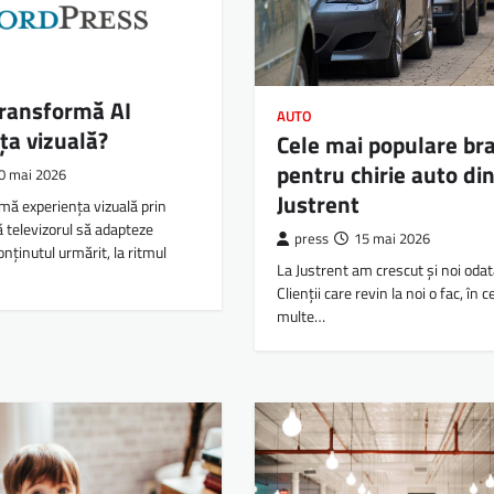
transformă AI
AUTO
ța vizuală?
Cele mai populare br
pentru chirie auto din
0 mai 2026
Justrent
rmă experiența vizuală prin
ă televizorul să adapteze
press
15 mai 2026
nținutul urmărit, la ritmul
La Justrent am crescut și noi odat
Clienții care revin la noi o fac, în 
multe…