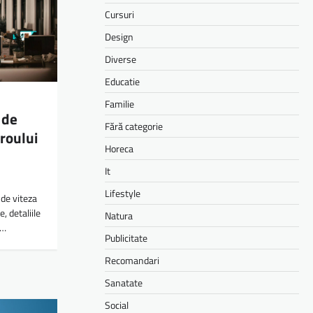
Cursuri
Design
Diverse
Educatie
Familie
 de
Fără categorie
iroului
Horeca
It
Lifestyle
de viteza
, detaliile
Natura
o…
Publicitate
Recomandari
Sanatate
Social