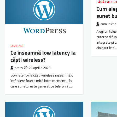
FĂRĂ CATEGO
Cum aleg
sunet b
comunicat
Alegi un tele
puterea difuzo
integrate și c
DIVERSE
dialogurile și
Ce înseamnă low latency la
căști wireless?
press
29 aprilie 2026
Low latency la căști wireless înseamnă o
întârziere foarte mică între momentul în
care sunetul este generat pe telefon și…