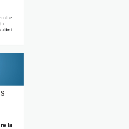
ă
e online
ața
 ultimii
re la