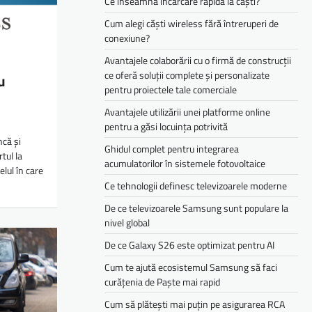
Ce înseamnă încărcare rapidă la căști?
Cum alegi căști wireless fără întreruperi de
conexiune?
Avantajele colaborării cu o firmă de construcții
ce oferă soluții complete și personalizate
u
pentru proiectele tale comerciale
Avantajele utilizării unei platforme online
pentru a găsi locuința potrivită
ncă și
Ghidul complet pentru integrarea
tul la
acumulatorilor în sistemele fotovoltaice
elul în care
Ce tehnologii definesc televizoarele moderne
De ce televizoarele Samsung sunt populare la
nivel global
De ce Galaxy S26 este optimizat pentru AI
Cum te ajută ecosistemul Samsung să faci
curățenia de Paște mai rapid
Cum să plătești mai puțin pe asigurarea RCA