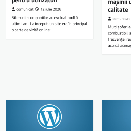
pentru utilizatori
mașinii 
calitate
comunicat
12 iulie 2026
Site-urile companiilor au evoluat mult în
comunicat
ultimii ani. La început, un site era în principal
Mulți șoferi 
o carte de vizită online:…
combustibil, 
frecvenței rev
acordă aceeaș