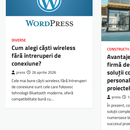
DIVERSE
Cum alegi căști wireless
CONSTRUCTII
fără întreruperi de
Avantaje
conexiune?
firmă de
soluții 
press
26 aprilie 2026
personal
Cele mai bune căști wireless fără întreruperi
proiecte
de conexiune sunt cele care folosesc
tehnologii Bluetooth moderne, oferă
press
1
compatibilitate bună cu…
În prezent, c
soluții compl
numeroase be
succesul proi