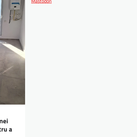
Mastodon
nei
tru a