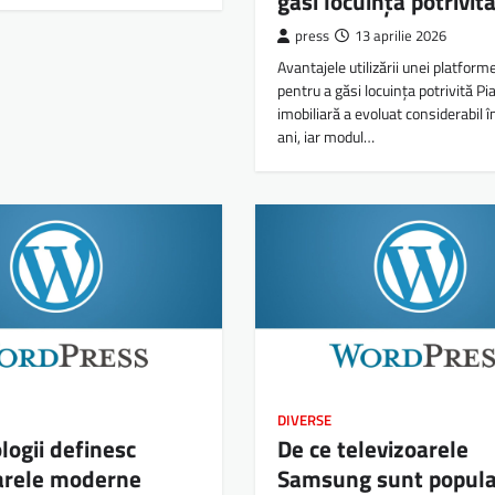
găsi locuința potrivit
press
13 aprilie 2026
Avantajele utilizării unei platform
pentru a găsi locuința potrivită Pi
imobiliară a evoluat considerabil în
ani, iar modul…
DIVERSE
logii definesc
De ce televizoarele
oarele moderne
Samsung sunt popula