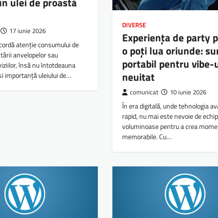
un ulei de proastă
DIVERSE
17 iunie 2026
Experiența de party p
acordă atenție consumului de
o poți lua oriunde: su
stării anvelopelor sau
portabil pentru vibe-u
iziilor, însă nu întotdeauna
neuitat
i importanță uleiului de…
comunicat
10 iunie 2026
În era digitală, unde tehnologia 
rapid, nu mai este nevoie de ech
voluminoase pentru a crea mome
memorabile. Cu…