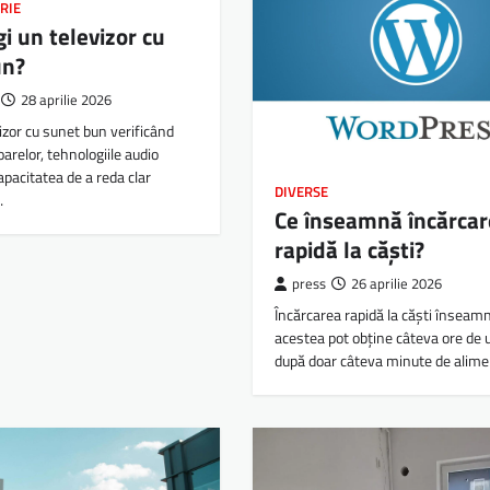
RIE
i un televizor cu
un?
28 aprilie 2026
vizor cu sunet bun verificând
arelor, tehnologiile audio
apacitatea de a reda clar
DIVERSE
…
Ce înseamnă încărcar
rapidă la căști?
press
26 aprilie 2026
Încărcarea rapidă la căști înseam
acestea pot obține câteva ore de u
după doar câteva minute de alime