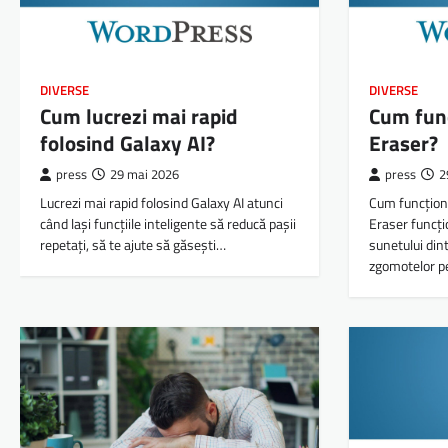
DIVERSE
DIVERSE
Cum lucrezi mai rapid
Cum fun
folosind Galaxy AI?
Eraser?
press
29 mai 2026
press
2
Lucrezi mai rapid folosind Galaxy AI atunci
Cum funcțion
când lași funcțiile inteligente să reducă pașii
Eraser funcți
repetați, să te ajute să găsești…
sunetului din
zgomotelor pe