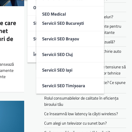
Optimizare SEO Off-Page
Cum funcționează Audio Eraser?
SEO Medical
Cum alegi căști pentru muncă și apeluri?
e care
SEO Local
Servicii SEO București
Te simți mereu obosit? Ce suplimente pentru
net
SEO B2B & IT
energie pot ajuta în perioadele solicitante
ri de
Studii De Caz
Servicii SEO Brașov
Cum îți transformă AI experiența vizuală?
SEO Imobiliare
Cele mai populare branduri pentru chirie auto
Întrebări Frecvente (FAQ)
Servicii SEO Cluj
din flota Justrent
SEO Educație
avansează
Cum te pot ajuta stabilizatoarele de tensiune să
Servicii SEO Iași
ipamente
reduci riscurile asociate defecțiunilor tehnice
nte
Copilul tău mănâncă doar 3 alimente? Ce spune
Servicii SEO Timișoara
asta despre dezvoltarea lui
Rolul consumabilelor de calitate în eficiența
biroului tău
Ce înseamnă low latency la căști wireless?
Cum alegi un televizor cu sunet bun?