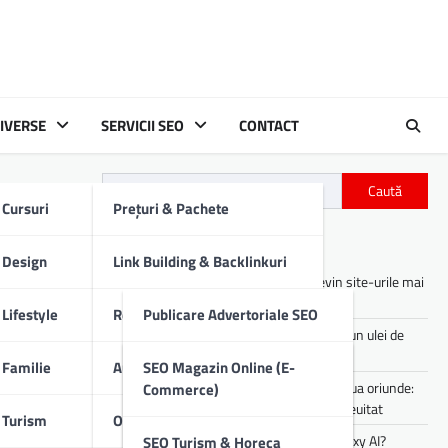
IVERSE
SERVICII SEO
CONTACT
Caută
Cursuri
Prețuri & Pachete
Articole recente
Design
Link Building & Backlinkuri
Asistenții digitali cu AI: cum devin site-urile mai
utile pentru utilizatori
Lifestyle
Redactare Conținut SEO
Publicare Advertoriale SEO
Cum îți afectează motorul mașinii un ulei de
proastă calitate
Familie
Audit SEO Tehnic
Comunicate De Presă
SEO Magazin Online (E-
Experiența de party pe care o poți lua oriunde:
Commerce)
sunet portabil pentru vibe-uri de neuitat
Turism
Optimizare SEO On-Page
Descrieri Produse SEO
Cum lucrezi mai rapid folosind Galaxy AI?
SEO Turism & Horeca