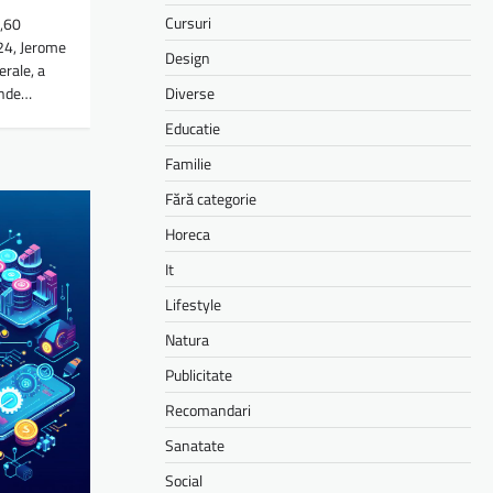
Cursuri
 „60
24, Jerome
Design
erale, a
Diverse
unde…
Educatie
Familie
Fără categorie
Horeca
It
Lifestyle
Natura
Publicitate
Recomandari
Sanatate
Social