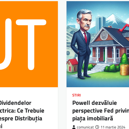
STIRI
 Dividendelor
Powell dezvăluie
ctrica: Ce Trebuie
perspective Fed privi
espre Distribuția
piața imobiliară
i
comunicat
11 martie 2024