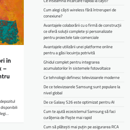
Ce înseamnă încărcare rapidă la căști?
Cum alegi căști wireless fără întreruperi de
conexiune?
Avantajele colaborării cu o firmă de construcții
ce oferă soluții complete și personalizate
pentru proiectele tale comerciale
Avantajele utilizării unei platforme online
pentru a găsi locuința potrivită
ri în
Ghidul complet pentru integrarea
x –
acumulatorilor în sistemele fotovoltaice
ntru
Ce tehnologii definesc televizoarele moderne
De ce televizoarele Samsung sunt populare la
nivel global
 depozitul
De ce Galaxy S26 este optimizat pentru AI
disponibili
Cum te ajută ecosistemul Samsung să faci
legi…
curățenia de Paște mai rapid
Cum să plătești mai puțin pe asigurarea RCA