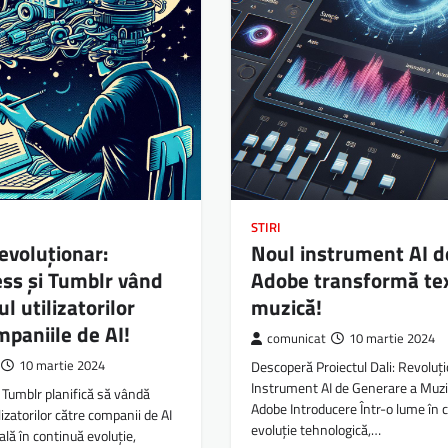
STIRI
evoluționar:
Noul instrument AI d
ss și Tumblr vând
Adobe transformă tex
l utilizatorilor
muzică!
mpaniile de AI!
comunicat
10 martie 2024
10 martie 2024
Descoperă Proiectul Dali: Revoluți
Instrument AI de Generare a Muzic
Tumblr planifică să vândă
Adobe Introducere Într-o lume în 
lizatorilor către companii de AI
evoluție tehnologică,…
ală în continuă evoluție,