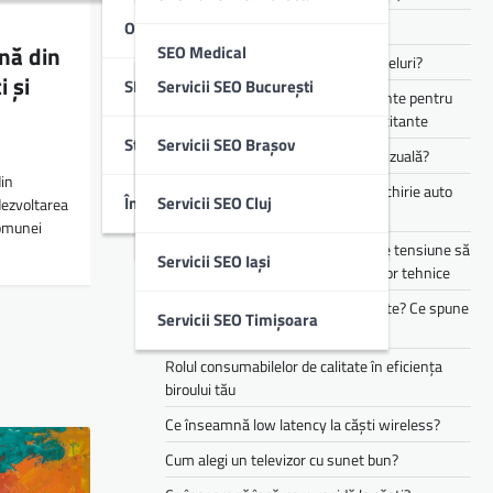
Optimizare SEO Off-Page
Cum funcționează Audio Eraser?
nă din
SEO Medical
Cum alegi căști pentru muncă și apeluri?
 și
SEO Local
Servicii SEO București
Te simți mereu obosit? Ce suplimente pentru
SEO B2B & IT
energie pot ajuta în perioadele solicitante
Studii De Caz
Servicii SEO Brașov
Cum îți transformă AI experiența vizuală?
SEO Imobiliare
in
Cele mai populare branduri pentru chirie auto
Întrebări Frecvente (FAQ)
Servicii SEO Cluj
dezvoltarea
din flota Justrent
SEO Educație
omunei
Cum te pot ajuta stabilizatoarele de tensiune să
Servicii SEO Iași
reduci riscurile asociate defecțiunilor tehnice
Copilul tău mănâncă doar 3 alimente? Ce spune
Servicii SEO Timișoara
asta despre dezvoltarea lui
Rolul consumabilelor de calitate în eficiența
biroului tău
Ce înseamnă low latency la căști wireless?
Cum alegi un televizor cu sunet bun?