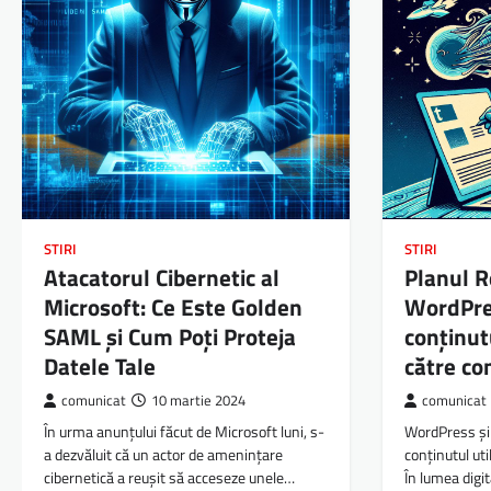
STIRI
STIRI
Atacatorul Cibernetic al
Planul R
Microsoft: Ce Este Golden
WordPre
SAML și Cum Poți Proteja
conținutu
Datele Tale
către co
comunicat
10 martie 2024
comunicat
În urma anunțului făcut de Microsoft luni, s-
WordPress și 
a dezvăluit că un actor de amenințare
conținutul uti
cibernetică a reușit să acceseze unele…
În lumea digit