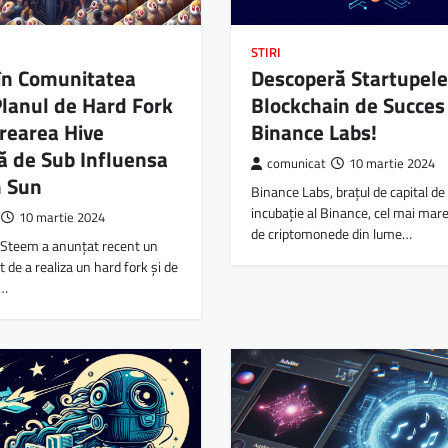
STIRI
în Comunitatea
Descoperă Startupele
lanul de Hard Fork
Blockchain de Succes 
rearea Hive
Binance Labs!
ă de Sub Influensa
comunicat
10 martie 2024
n Sun
Binance Labs, brațul de capital de 
incubație al Binance, cel mai mar
10 martie 2024
de criptomonede din lume…
Steem a anunțat recent un
 de a realiza un hard fork și de
ă…