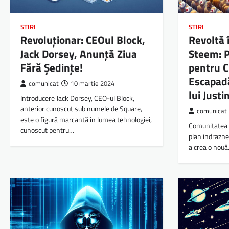
STIRI
STIRI
Revoluționar: CEOul Block,
Revoltă 
Jack Dorsey, Anunță Ziua
Steem: P
Fără Ședințe!
pentru C
Escapad
comunicat
10 martie 2024
lui Justi
Introducere Jack Dorsey, CEO-ul Block,
anterior cunoscut sub numele de Square,
comunicat
este o figură marcantă în lumea tehnologiei,
Comunitatea 
cunoscut pentru…
plan indraznet
a crea o nou