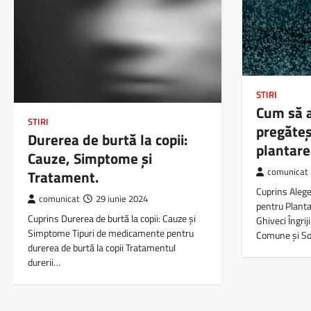
STIRI
Cum să a
STIRI
pregăteș
Durerea de burtă la copii:
plantare
Cauze, Simptome și
comunicat
Tratament.
Cuprins Alege
comunicat
29 iunie 2024
pentru Planta
Cuprins Durerea de burtă la copii: Cauze și
Ghiveci Îngrij
Simptome Tipuri de medicamente pentru
Comune și So
durerea de burtă la copii Tratamentul
durerii…