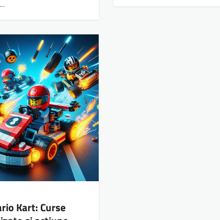
i…
io Kart: Curse