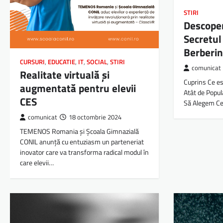
STIRI
Descoper
Secretul
Berberin
CURSURI
,
EDUCATIE
,
IT
,
SOCIAL
,
STIRI
comunicat
Realitate virtuală și
Cuprins Ce es
augmentată pentru elevii
Atât de Popul
CES
Să Alegem C
comunicat
18 octombrie 2024
TEMENOS Romania și Școala Gimnazială
CONIL anunță cu entuziasm un parteneriat
inovator care va transforma radical modul în
care elevii…