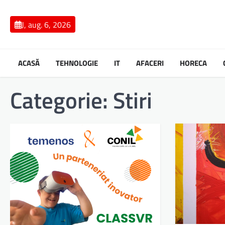
Skip
to
J, aug. 6, 2026
content
ACASĂ
TEHNOLOGIE
IT
AFACERI
HORECA
Categorie:
Stiri