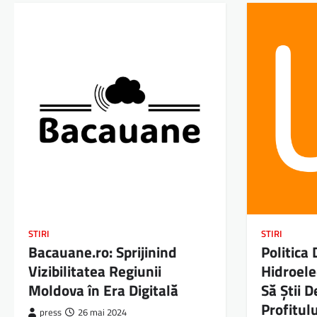
STIRI
STIRI
Bacauane.ro: Sprijinind
Politica
Vizibilitatea Regiunii
Hidroele
Moldova în Era Digitală
Să Știi D
Profitulu
press
26 mai 2024