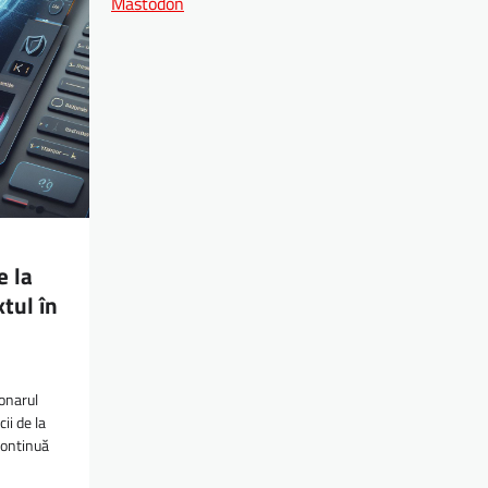
Mastodon
e la
tul în
onarul
ii de la
continuă