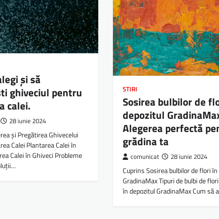
legi și să
ti ghiveciul pentru
STIRI
Sosirea bulbilor de flo
a calei.
depozitul GradinaMa
28 iunie 2024
Alegerea perfectă pe
rea și Pregătirea Ghivecelui
grădina ta
rea Calei Plantarea Calei în
irea Calei în Ghiveci Probleme
comunicat
28 iunie 2024
luții…
Cuprins Sosirea bulbilor de flori în
GradinaMax Tipuri de bulbi de flori 
în depozitul GradinaMax Cum să a