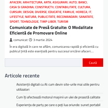
AFACERI
,
ARHITECTURA
,
ARTA
,
ASIGURARI
,
AUTO
,
BANCI
,
CASA SI GRADINA
,
CONSTRUCTII
,
CONTABILITATE
,
CULTURA
,
CURSURI
,
DESIGN
,
DIVERSE
,
EDUCATIE
,
FAMILIE
,
HORECA
,
IT
,
LIFESTYLE
,
NATURA
,
PUBLICITATE
,
RECOMANDARI
,
SANATATE
,
SPORT
,
TEHNOLOGIE
,
TIMP LIBER
,
TURISM
Comunicate de Presă Gratuite: O Modalitate
Eficientă de Promovare Online
comunicat
3 martie 2024
În era digitală în care ne aflăm, comunicarea rapidă și eficientă cu
publicul țintă este esențială pentru succesul oricărei afaceri.…
Caută
Articole recente
Asistenții digitali cu AI: cum devin site-urile mai utile pentru
utilizatori
Cum îți afectează motorul mașinii un ulei de proastă calitate
Experiența de party pe care o poți lua oriunde: sunet portabil