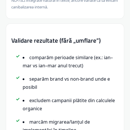
NLP/SLI integrate natural în texte; ancore variate ca să evităm
canibalizarea internă.
Validare rezultate (fără „umflare”)
comparăm perioade similare (ex.: ian–
mar vs ian–mar anul trecut)
separăm brand vs non-brand unde e
posibil
excludem campanii plătite din calculele
organice
marcăm migrarea/lanțul de
implementări în timeline