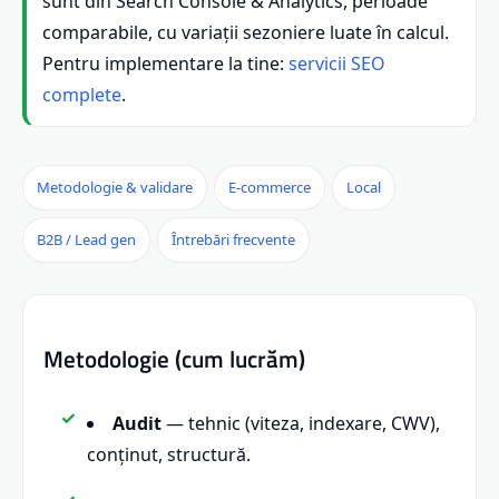
sunt din Search Console & Analytics, perioade
comparabile, cu variații sezoniere luate în calcul.
Pentru implementare la tine:
servicii SEO
complete
.
Metodologie & validare
E-commerce
Local
B2B / Lead gen
Întrebări frecvente
Metodologie (cum lucrăm)
Audit
— tehnic (viteza, indexare, CWV),
conținut, structură.