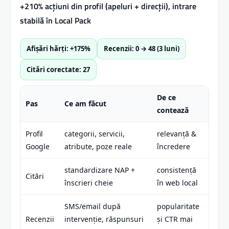
+210% acțiuni din profil (apeluri + direcții), intrare
stabilă în Local Pack
Afișări hărți: +175%
Recenzii: 0 → 48 (3 luni)
Citări corectate: 27
De ce
Pas
Ce am făcut
contează
Profil
categorii, servicii,
relevanță &
Google
atribute, poze reale
încredere
standardizare NAP +
consistență
Citări
înscrieri cheie
în web local
SMS/email după
popularitate
Recenzii
intervenție, răspunsuri
și CTR mai