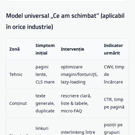
Model universal „Ce am schimbat” (aplicabil
în orice industrie)
Simptom
Indicator
Zonă
Intervenție
inițial
urmărit
pagini
optimizare
CWV, timp
Tehnic
lente,
imagini/fonturi/JS,
de
CLS mare
lazy-loading
încărcare
texte
rescriere clară,
CTR, timp
Conținut
generale,
liste & tabele,
pe pagină
duplicate
micro-FAQ
poziții pe
linkuri
interlinking între
grupuri