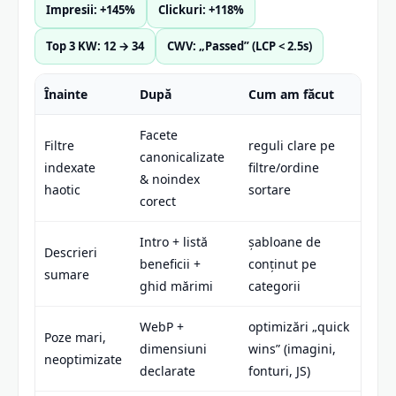
Impresii: +145%
Clickuri: +118%
Top 3 KW: 12 → 34
CWV: „Passed” (LCP < 2.5s)
Înainte
După
Cum am făcut
Facete
Filtre
reguli clare pe
canonicalizate
indexate
filtre/ordine
& noindex
haotic
sortare
corect
Intro + listă
șabloane de
Descrieri
beneficii +
conținut pe
sumare
ghid mărimi
categorii
WebP +
optimizări „quick
Poze mari,
dimensiuni
wins” (imagini,
neoptimizate
declarate
fonturi, JS)