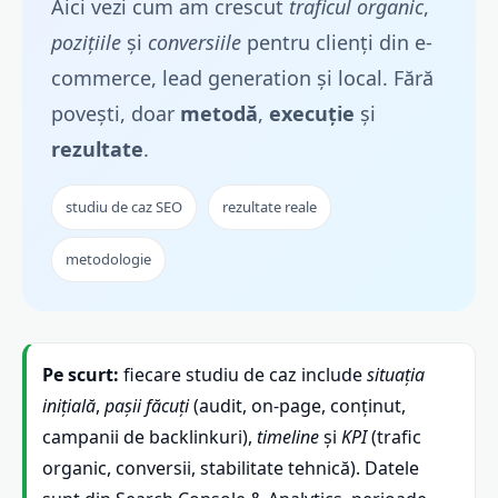
Aici vezi cum am crescut
traficul organic
,
pozițiile
și
conversiile
pentru clienți din e-
commerce, lead generation și local. Fără
povești, doar
metodă
,
execuție
și
rezultate
.
studiu de caz SEO
rezultate reale
metodologie
Pe scurt:
fiecare studiu de caz include
situația
inițială
,
pașii făcuți
(audit, on-page, conținut,
campanii de backlinkuri),
timeline
și
KPI
(trafic
organic, conversii, stabilitate tehnică). Datele