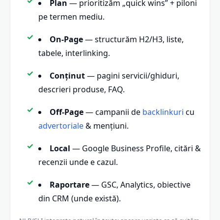
Plan
— prioritizăm „quick wins” + piloni
pe termen mediu.
On-Page
— structurăm H2/H3, liste,
tabele, interlinking.
Conținut
— pagini servicii/ghiduri,
descrieri produse, FAQ.
Off-Page
— campanii de
backlinkuri
cu
advertoriale
& mențiuni.
Local
— Google Business Profile, citări &
recenzii unde e cazul.
Raportare
— GSC, Analytics, obiective
din CRM (unde există).