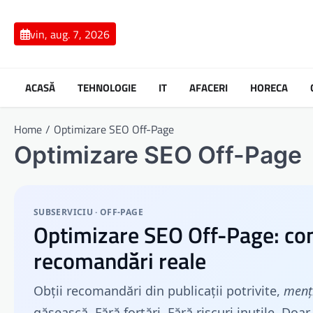
Skip
to
vin, aug. 7, 2026
content
ACASĂ
TEHNOLOGIE
IT
AFACERI
HORECA
Home
Optimizare SEO Off-Page
Optimizare SEO Off-Page
SUBSERVICIU · OFF-PAGE
Optimizare SEO Off-Page: con
recomandări reale
Obții recomandări din publicații potrivite,
menț
găsească. Fără forțări. Fără riscuri inutile. Doar