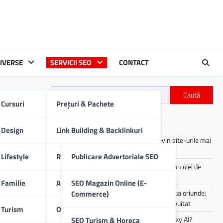
IVERSE
SERVICII SEO
CONTACT
Caută
Cursuri
Prețuri & Pachete
Articole recente
Design
Link Building & Backlinkuri
Asistenții digitali cu AI: cum devin site-urile mai
utile pentru utilizatori
Lifestyle
Redactare Conținut SEO
Publicare Advertoriale SEO
Cum îți afectează motorul mașinii un ulei de
proastă calitate
Familie
Audit SEO Tehnic
Comunicate De Presă
SEO Magazin Online (E-
Experiența de party pe care o poți lua oriunde:
Commerce)
sunet portabil pentru vibe-uri de neuitat
ă te
Turism
Optimizare SEO On-Page
Descrieri Produse SEO
Cum lucrezi mai rapid folosind Galaxy AI?
SEO Turism & Horeca
rea.