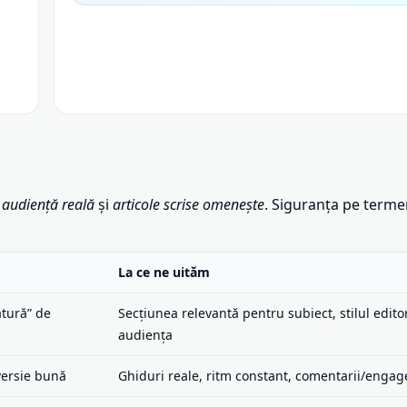
,
audiență reală
și
articole scrise omenește
. Siguranța pe terme
La ce ne uităm
ătură” de
Secțiunea relevantă pentru subiect, stilul editor
audiența
versie bună
Ghiduri reale, ritm constant, comentarii/enga