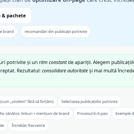
i & pachete
de brand
recomandări din publicații potrivite
uri potrivite și un
ritm constant
de apariții. Alegem publicațiil
treptat. Rezultatul:
consolidare autoritate
și mai multă încred
(cum „vindem” fără să forțăm)
Selectarea publicațiilor potrivite
ix sănătos: linkuri + mențiuni de brand
Procesul în 6 pași
Exemple d
ile
Întrebări frecvente