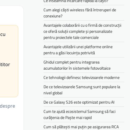
Ce înseamnă încărcare rapidă la căști?
Cum alegi căști wireless fără întreruperi de
conexiune?
Avantajele colaborării cu o firmă de construcții
ce oferă soluții complete și personalizate
 cu
pentru proiectele tale comerciale
Avantajele utilizării unei platforme online
pentru a găsi locuința potrivită
Ghidul complet pentru integrarea
titor
acumulatorilor în sistemele fotovoltaice
Ce tehnologii definesc televizoarele moderne
De ce televizoarele Samsung sunt populare la
nivel global
De ce Galaxy S26 este optimizat pentru AI
i despre
Cum te ajută ecosistemul Samsung să faci
curățenia de Paște mai rapid
Cum să plătești mai puțin pe asigurarea RCA