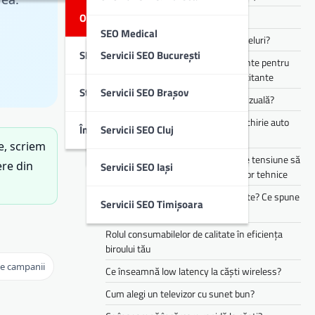
Optimizare SEO Off-Page
Cum funcționează Audio Eraser?
SEO Medical
Cum alegi căști pentru muncă și apeluri?
SEO Local
Servicii SEO București
Te simți mereu obosit? Ce suplimente pentru
SEO B2B & IT
energie pot ajuta în perioadele solicitante
Studii De Caz
Servicii SEO Brașov
Cum îți transformă AI experiența vizuală?
SEO Imobiliare
Cele mai populare branduri pentru chirie auto
Întrebări Frecvente (FAQ)
Servicii SEO Cluj
din flota Justrent
SEO Educație
e, scriem
Cum te pot ajuta stabilizatoarele de tensiune să
ere din
Servicii SEO Iași
reduci riscurile asociate defecțiunilor tehnice
Copilul tău mănâncă doar 3 alimente? Ce spune
Servicii SEO Timișoara
asta despre dezvoltarea lui
Rolul consumabilelor de calitate în eficiența
biroului tău
e campanii
Ce înseamnă low latency la căști wireless?
Cum alegi un televizor cu sunet bun?