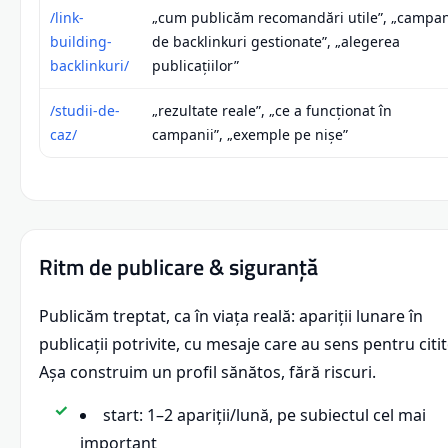
/link-
„cum publicăm recomandări utile”, „campan
building-
de backlinkuri gestionate”, „alegerea
backlinkuri/
publicațiilor”
/studii-de-
„rezultate reale”, „ce a funcționat în
caz/
campanii”, „exemple pe nișe”
Ritm de publicare & siguranță
Publicăm treptat, ca în viața reală: apariții lunare în
publicații potrivite, cu mesaje care au sens pentru citit
Așa construim un profil sănătos, fără riscuri.
start: 1–2 apariții/lună, pe subiectul cel mai
important