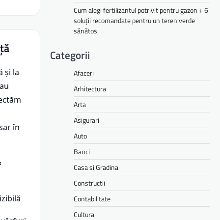
Cum alegi fertilizantul potrivit pentru gazon + 6
soluții recomandate pentru un teren verde
sănătos
nță
Categorii
 și la
Afaceri
 au
Arhitectura
pectăm
Arta
Asigurari
sar în
Auto
Banci
&
Casa si Gradina
Constructii
izibilă
Contabilitate
Cultura