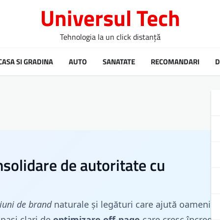
Universul Tech
Tehnologia la un click distanță
CASA SI GRADINA
AUTO
SANATATE
RECOMANDARI
D
solidare de autoritate cu
iuni de brand
naturale și legături care ajută oamenii s
 pași clari de
optimizare off-page
care cresc încrede