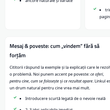
ancore naturale și variate
tr
pagin
Mesaj & poveste: cum „vindem” fără să
forțăm
Cititorii răspund la exemple și la explicații care le rezo
o problemă. Noi punem accent pe poveste:
ce oferi
,
pentru cine
,
cum se folosește
și
ce rezultat apare
. Linkul e
un drum natural pentru cine vrea mai mult.
Introducere scurtă legată de o nevoie reală
2–3 idei aplicabile imediat