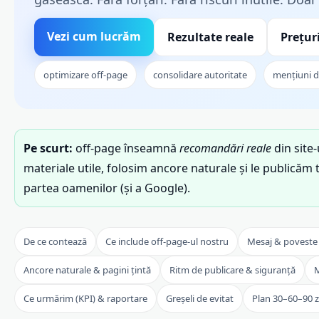
Vezi cum lucrăm
Rezultate reale
Prețur
optimizare off-page
consolidare autoritate
mențiuni 
Pe scurt:
off-page înseamnă
recomandări reale
din site-
materiale utile, folosim ancore naturale și le publicăm 
partea oamenilor (și a Google).
De ce contează
Ce include off-page-ul nostru
Mesaj & poveste 
Ancore naturale & pagini țintă
Ritm de publicare & siguranță
M
Ce urmărim (KPI) & raportare
Greșeli de evitat
Plan 30–60–90 z