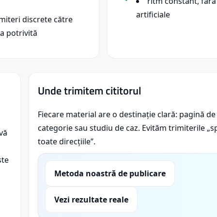
ritm constant, fără
artificiale
imiteri discrete către
a potrivită
Unde trimitem cititorul
Fiecare material are o destinație clară: pagină de 
categorie sau studiu de caz. Evităm trimiterile „s
lvă
toate direcțiile”.
ste
Metoda noastră de publicare
Vezi rezultate reale