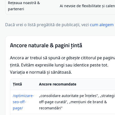
Rețeaua noastră &
Ai nevoie de flexibilitate și cale
parteneri
Dacă vrei o listă pregătită de publicații, vezi
cum alegem 
Ancore naturale & pagini țintă
Ancora ar trebui să spună
ce găsește
cititorul pe pagin
țintă. Evităm expresiile lungi sau identice peste tot.
Variația e normală și sănătoasă.
Țintă
Ancore recomandate
/optimizare-
„consolidare autoritate pe înțeles”, „strateg
seo-off-
off-page curată”, „mențiuni de brand &
page/
recomandări”