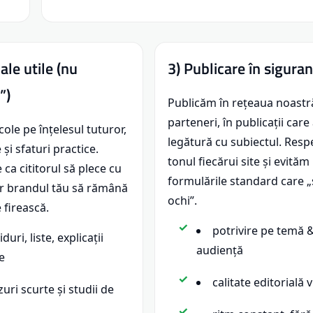
ale utile (nu
3) Publicare în sigura
”)
Publicăm în rețeaua noastră
parteneri, în publicații care
cole pe înțelesul tuturor,
legătură cu subiectul. Res
și sfaturi practice.
tonul fiecărui site și evităm
 ca cititorul să plece cu
formulările standard care „
iar brandul tău să rămână
ochi”.
 firească.
potrivire pe temă 
duri, liste, explicații
audiență
e
calitate editorială v
zuri scurte și studii de