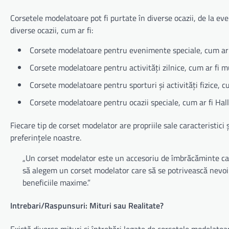
Corsetele modelatoare pot fi purtate în diverse ocazii, de la ev
diverse ocazii, cum ar fi:
Corsete modelatoare pentru evenimente speciale, cum ar f
Corsete modelatoare pentru activități zilnice, cum ar fi 
Corsete modelatoare pentru sporturi și activități fizice, c
Corsete modelatoare pentru ocazii speciale, cum ar fi Ha
Fiecare tip de corset modelator are propriile sale caracteristici
preferințele noastre.
„Un corset modelator este un accesoriu de îmbrăcăminte care
să alegem un corset modelator care să se potrivească nevoilo
beneficiile maxime.”
Intrebari/Raspunsuri: Mituri sau Realitate?
Există diverse mituri și întrebări legate de corsetele modelatoa