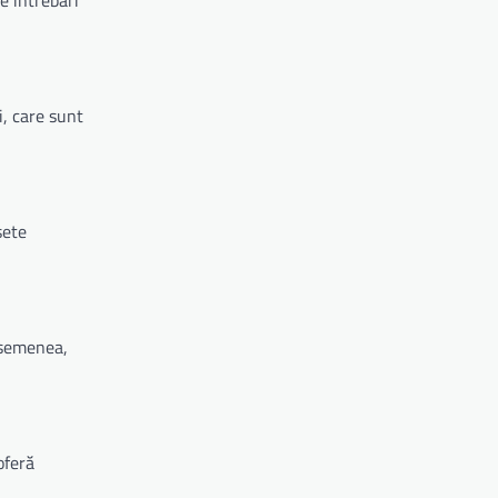
i, care sunt
sete
asemenea,
oferă