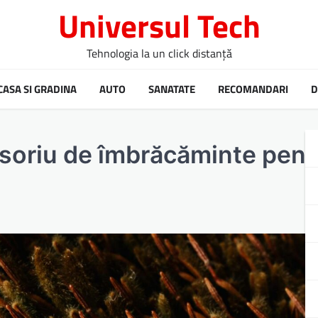
Universul Tech
Tehnologia la un click distanță
CASA SI GRADINA
AUTO
SANATATE
RECOMANDARI
D
soriu de îmbrăcăminte pent