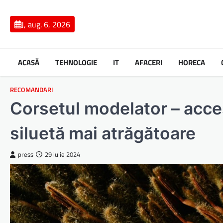
Skip
to
J, aug. 6, 2026
content
ACASĂ
TEHNOLOGIE
IT
AFACERI
HORECA
RECOMANDARI
Corsetul modelator – acce
siluetă mai atrăgătoare
press
29 iulie 2024