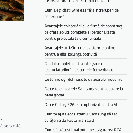
Ce înseamnă încărcare rapidă la căști?
Cum alegi căști wireless fără întreruperi de
conexiune?
Avantajele colaborării cu o firmă de construcții
ce oferă soluții complete și personalizate
pentru proiectele tale comerciale
Avantajele utilizării unei platforme online
pentru a găsi locuința potrivită
Ghidul complet pentru integrarea
acumulatorilor în sistemele fotovoltaice
Ce tehnologii definesc televizoarele moderne
De ce televizoarele Samsung sunt populare la
nivel global
De ce Galaxy S26 este optimizat pentru AI
Cum te ajută ecosistemul Samsung să faci
mai
curățenia de Paște mai rapid
să se simtă
Cum să plătești mai puțin pe asigurarea RCA