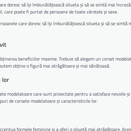
e doresc să își îmbunătățească silueta și să se simtă mai încreză
, care poate fi purtat de persoane de toate vârstele și sexe.
soanele care doresc să își îmbunătățească silueta și să se simtă 
vit
obținerea beneficiilor maxime. Trebuie să alegem un corset modelat
ă putem obține o figură mai atrăgătoare și mai sănătoasă.
 lor
sete modelatoare care sunt proiectate pentru a satisface nevoile și
ipuri de corsete modelatoare și caracteristicile lor.
centua formele feminine și a oferi o siluetă mai atrăgătoare. Ace