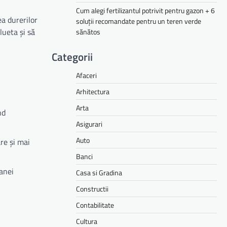
Cum alegi fertilizantul potrivit pentru gazon + 6
ea durerilor
soluții recomandate pentru un teren verde
lueta și să
sănătos
Categorii
Afaceri
Arhitectura
Arta
nd
Asigurari
Auto
re și mai
Banci
oanei
Casa si Gradina
Constructii
Contabilitate
Cultura