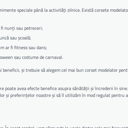
enimente speciale până la activități zilnice. Există corsete modelat
i nunți sau petreceri;
muncă sau școală;
um ar fi fitness sau dans;
lloween sau costume de carnaval.
 și beneficii, și trebuie să alegem cel mai bun corset modelator pent
 poate avea efecte benefice asupra sănătății și încrederii în sine.
r și preferințelor noastre și să îl utilizăm în mod regulat pentru 
re. În acest capitol, vom răspunde la unele dintre cele mai frecvent