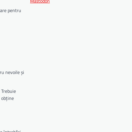
Mastodon
oare pentru
ru nevoile și
 Trebuie
a obține
e întrebări