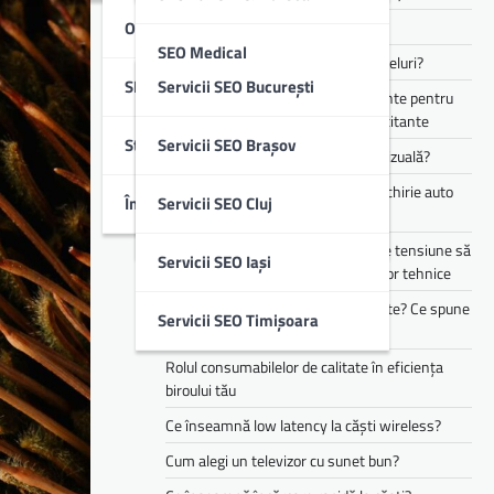
Optimizare SEO Off-Page
Cum funcționează Audio Eraser?
SEO Medical
Cum alegi căști pentru muncă și apeluri?
SEO Local
Servicii SEO București
Te simți mereu obosit? Ce suplimente pentru
SEO B2B & IT
energie pot ajuta în perioadele solicitante
Studii De Caz
Servicii SEO Brașov
Cum îți transformă AI experiența vizuală?
SEO Imobiliare
Cele mai populare branduri pentru chirie auto
Întrebări Frecvente (FAQ)
Servicii SEO Cluj
din flota Justrent
SEO Educație
Cum te pot ajuta stabilizatoarele de tensiune să
Servicii SEO Iași
reduci riscurile asociate defecțiunilor tehnice
Copilul tău mănâncă doar 3 alimente? Ce spune
Servicii SEO Timișoara
asta despre dezvoltarea lui
Rolul consumabilelor de calitate în eficiența
biroului tău
Ce înseamnă low latency la căști wireless?
Cum alegi un televizor cu sunet bun?