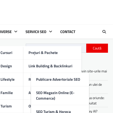
IVERSE
SERVICII SEO
CONTACT
Caută
Cursuri
Prețuri & Pachete
ru o
Articole recente
Design
Link Building & Backlinkuri
Asistenții digitali cu AI: cum devin site-urile mai
utile pentru utilizatori
Lifestyle
Redactare Conținut SEO
Publicare Advertoriale SEO
Cum îți afectează motorul mașinii un ulei de
proastă calitate
Familie
Audit SEO Tehnic
Comunicate De Presă
SEO Magazin Online (E-
Experiența de party pe care o poți lua oriunde:
Commerce)
sunet portabil pentru vibe-uri de neuitat
Turism
Optimizare SEO On-Page
Descrieri Produse SEO
Cum lucrezi mai rapid folosind Galaxy AI?
SEO Turism & Horeca