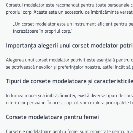
Corsetul modelator este recomandat pentru toate persoanele car
propriul corp. Acesta este un accesoriu de îmbrăcăminte versatil
„Un corset modelator este un instrument eficient pentru per
încrezătoare în propriul corp.”
Importanța alegerii unui corset modelator potri
Alegerea unui corset modelator potrivit este esențială pentru 
se potrivească nevoilor și preferințelor noastre, astfel încât s
Tipuri de corsete modelatoare și caracteristicile
În lumea modei și a îmbrăcămintei, există diverse tipuri de cor
diferitelor persoane. În acest capitol, vom explora principalele t
Corsete modelatoare pentru femei
Corsetele modelatoare pentru femei sunt proiectate pentru a ac