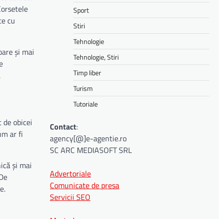
Corsetele
Sport
te cu
Stiri
Tehnologie
oare și mai
Tehnologie, Stiri
e
Timp liber
.
Turism
Tutoriale
 de obicei
Contact
:
um ar fi
agency[@]e-agentie.ro
SC ARC MEDIASOFT SRL
ică și mai
Advertoriale
 De
Comunicate de presa
e.
Servicii SEO