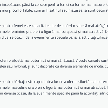
tru începătoare până la corsete pentru femei cu forme mai mature. 
 moi și confortabile, cum ar fi satinul sau mătasea, și sunt decora
e pentru femei este capacitatea lor de a oferi o siluetă mai atrăgăt
mele feminine și a oferi o figură mai curajoasă și mai atractivă. D
iverse ocazii, de la evenimente speciale până la activități zilnice
feri o siluetă mai puternică și mai sănătoasă. Aceste corsete sunt
pielea sau nylonul, și sunt decorate cu diverse elemente de modă, c
 pentru bărbați este capacitatea lor de a oferi o siluetă mai putern
mele masculine și a oferi o figură mai puternică și mai atractivă.
 diverse ocazii, de la evenimente speciale până la activități zilnic