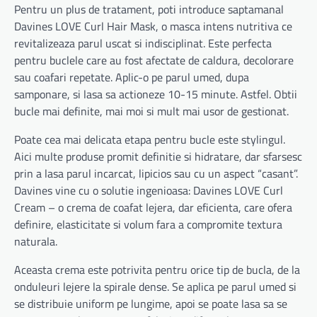
Pentru un plus de tratament, poti introduce saptamanal
Davines LOVE Curl Hair Mask, o masca intens nutritiva ce
revitalizeaza parul uscat si indisciplinat. Este perfecta
pentru buclele care au fost afectate de caldura, decolorare
sau coafari repetate. Aplic-o pe parul umed, dupa
samponare, si lasa sa actioneze 10-15 minute. Astfel. Obtii
bucle mai definite, mai moi si mult mai usor de gestionat.
Poate cea mai delicata etapa pentru bucle este stylingul.
Aici multe produse promit definitie si hidratare, dar sfarsesc
prin a lasa parul incarcat, lipicios sau cu un aspect “casant”.
Davines vine cu o solutie ingenioasa: Davines LOVE Curl
Cream – o crema de coafat lejera, dar eficienta, care ofera
definire, elasticitate si volum fara a compromite textura
naturala.
Aceasta crema este potrivita pentru orice tip de bucla, de la
onduleuri lejere la spirale dense. Se aplica pe parul umed si
se distribuie uniform pe lungime, apoi se poate lasa sa se