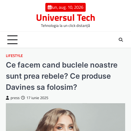
Skip
lun, aug. 10, 2026
to
Universul Tech
content
Tehnologia la un click distanță
LIFESTYLE
Ce facem cand buclele noastre
sunt prea rebele? Ce produse
Davines sa folosim?
press
17 iunie 2025