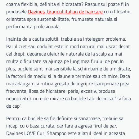
coama flexibila, definita si hidratata? Raspunsul poate fi in
produsele
Davines, brandul italian de haircare
cu o filosofie
orientata spre sustenabilitate, frumusete naturala si
performanta profesionala.
Inainte de a cauta solutii, trebuie sa intelegem problema.
Parul cret sau ondulat este in mod natural mai uscat decat
cel drept, deoarece uleiurile naturale de la scalp au mai
multa dificultate sa ajunga pe lungimea firului de par. In
plus, buclele sunt mai sensibile la schimbarile de umiditate,
la factorii de mediu si la daunele termice sau chimice. Daca
mai adaugam si rutina gresita de ingrijire (samponare prea
frecventa, lipsa de hidratare, periaj excesiv, produse
nepotrivite), nu e de mirare ca buclele tale decid sa “isi faca
de cap”.
Pentru ca buclele sa fie definite si sanatoase, trebuie sa
incepi cu o baza curata, dar fara a agresa firul de par.
Davines LOVE Curl Shampoo este aliatul ideal in aceasta