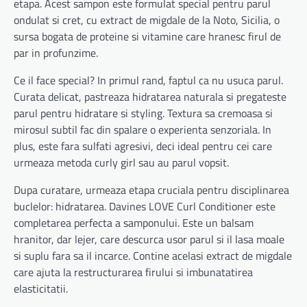
etapa. Acest sampon este formulat special pentru parul
ondulat si cret, cu extract de migdale de la Noto, Sicilia, o
sursa bogata de proteine si vitamine care hranesc firul de
par in profunzime.
Ce il face special? In primul rand, faptul ca nu usuca parul.
Curata delicat, pastreaza hidratarea naturala si pregateste
parul pentru hidratare si styling. Textura sa cremoasa si
mirosul subtil fac din spalare o experienta senzoriala. In
plus, este fara sulfati agresivi, deci ideal pentru cei care
urmeaza metoda curly girl sau au parul vopsit.
Dupa curatare, urmeaza etapa cruciala pentru disciplinarea
buclelor: hidratarea. Davines LOVE Curl Conditioner este
completarea perfecta a samponului. Este un balsam
hranitor, dar lejer, care descurca usor parul si il lasa moale
si suplu fara sa il incarce. Contine acelasi extract de migdale
care ajuta la restructurarea firului si imbunatatirea
elasticitatii.