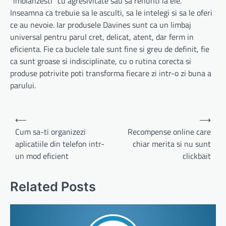
“imblanzesti” cu agresivitate sau sa renunti la ele.
Inseamna ca trebuie sa le asculti, sa le intelegi si sa le oferi
ce au nevoie. Iar produsele Davines sunt ca un limbaj
universal pentru parul cret, delicat, atent, dar ferm in
eficienta. Fie ca buclele tale sunt fine si greu de definit, fie
ca sunt groase si indisciplinate, cu o rutina corecta si
produse potrivite poti transforma fiecare zi intr-o zi buna a
parului.
Navigare
⟵
⟶
în
Cum sa-ti organizezi
Recompense online care
aplicatiile din telefon intr-
chiar merita si nu sunt
articole
un mod eficient
clickbait
Related Posts