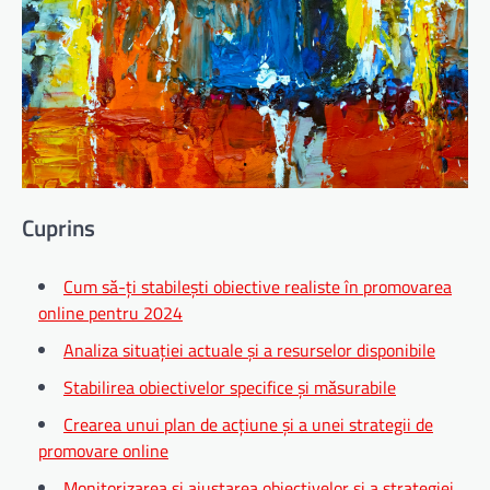
Cuprins
Cum să-ți stabilești obiective realiste în promovarea
online pentru 2024
Analiza situației actuale și a resurselor disponibile
Stabilirea obiectivelor specifice și măsurabile
Crearea unui plan de acțiune și a unei strategii de
promovare online
Monitorizarea și ajustarea obiectivelor și a strategiei