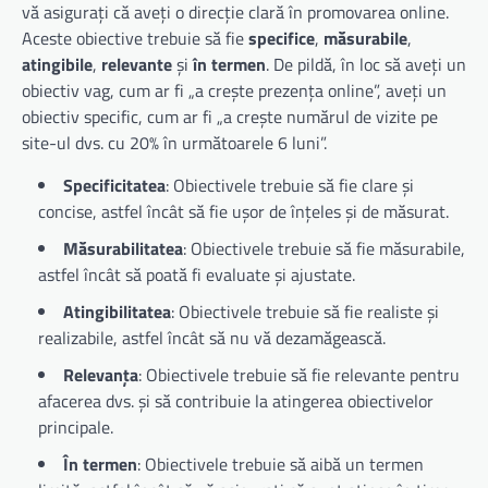
vă asigurați că aveți o direcție clară în promovarea online.
Aceste obiective trebuie să fie
specifice
,
măsurabile
,
atingibile
,
relevante
și
în termen
. De pildă, în loc să aveți un
obiectiv vag, cum ar fi „a crește prezența online”, aveți un
obiectiv specific, cum ar fi „a crește numărul de vizite pe
site-ul dvs. cu 20% în următoarele 6 luni”.
Specificitatea
: Obiectivele trebuie să fie clare și
concise, astfel încât să fie ușor de înțeles și de măsurat.
Măsurabilitatea
: Obiectivele trebuie să fie măsurabile,
astfel încât să poată fi evaluate și ajustate.
Atingibilitatea
: Obiectivele trebuie să fie realiste și
realizabile, astfel încât să nu vă dezamăgească.
Relevanța
: Obiectivele trebuie să fie relevante pentru
afacerea dvs. și să contribuie la atingerea obiectivelor
principale.
În termen
: Obiectivele trebuie să aibă un termen