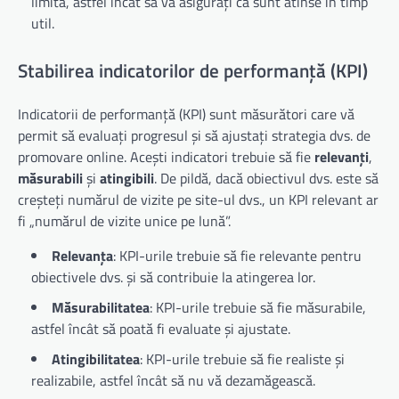
limită, astfel încât să vă asigurați că sunt atinse în timp
util.
Stabilirea indicatorilor de performanță (KPI)
Indicatorii de performanță (KPI) sunt măsurători care vă
permit să evaluați progresul și să ajustați strategia dvs. de
promovare online. Acești indicatori trebuie să fie
relevanți
,
măsurabili
și
atingibili
. De pildă, dacă obiectivul dvs. este să
creșteți numărul de vizite pe site-ul dvs., un KPI relevant ar
fi „numărul de vizite unice pe lună”.
Relevanța
: KPI-urile trebuie să fie relevante pentru
obiectivele dvs. și să contribuie la atingerea lor.
Măsurabilitatea
: KPI-urile trebuie să fie măsurabile,
astfel încât să poată fi evaluate și ajustate.
Atingibilitatea
: KPI-urile trebuie să fie realiste și
realizabile, astfel încât să nu vă dezamăgească.