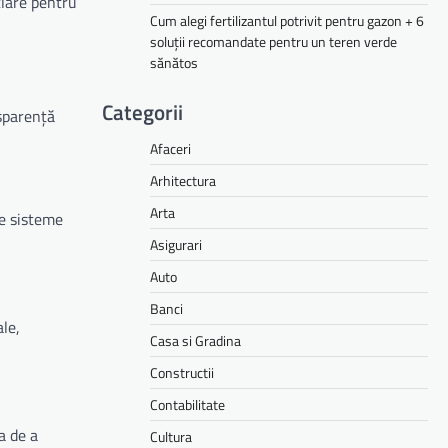
clare pentru
Cum alegi fertilizantul potrivit pentru gazon + 6
soluții recomandate pentru un teren verde
sănătos
Categorii
nsparență
Afaceri
Arhitectura
Arta
 de sisteme
Asigurari
Auto
Banci
ale,
Casa si Gradina
Constructii
Contabilitate
a de a
Cultura