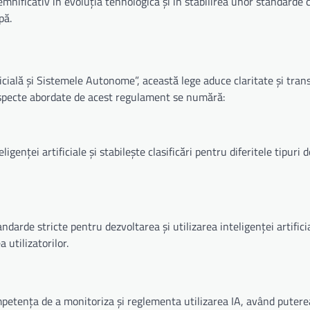
semnificativ în evoluția tehnologică și în stabilirea unor standarde 
pă.
cială și Sistemele Autonome”, această lege aduce claritate și tra
aspecte abordate de acest regulament se numără:
ligenței artificiale și stabilește clasificări pentru diferitele tipuri
arde stricte pentru dezvoltarea și utilizarea inteligenței artifici
 utilizatorilor.
petența de a monitoriza și reglementa utilizarea IA, având putere