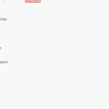
Mastodon
ilor.
e
atori.