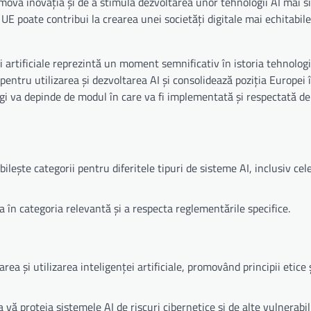
mova inovația și de a stimula dezvoltarea unor tehnologii AI mai s
, UE poate contribui la crearea unei societăți digitale mai echitabile
artificiale reprezintă un moment semnificativ în istoria tehnologi
entru utilizarea și dezvoltarea AI și consolidează poziția Europei
egi va depinde de modul în care va fi implementată și respectată de
abilește categorii pentru diferitele tipuri de sisteme AI, inclusiv cel
ra în categoria relevantă și a respecta reglementările specifice.
a și utilizarea inteligenței artificiale, promovând principii etice 
 proteja sistemele AI de riscuri cibernetice și de alte vulnerabili