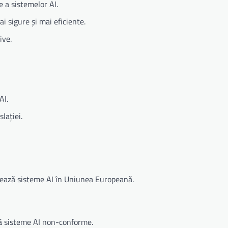
e a sistemelor AI.
i sigure și mai eficiente.
ive.
AI.
lației.
izează sisteme AI în Uniunea Europeană.
ță sisteme AI non-conforme.