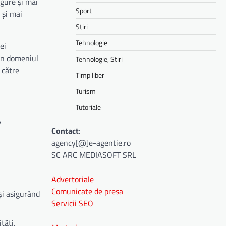
igure și mai
Sport
 și mai
Stiri
Tehnologie
ei
 în domeniul
Tehnologie, Stiri
 către
Timp liber
Turism
Tutoriale
e
Contact
:
agency[@]e-agentie.ro
SC ARC MEDIASOFT SRL
Advertoriale
Comunicate de presa
și asigurând
Servicii SEO
tăți.