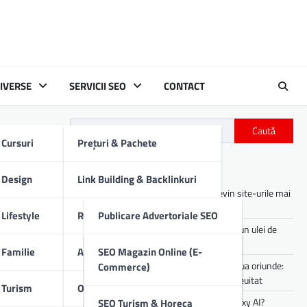
IVERSE
SERVICII SEO
CONTACT
Caută
Cursuri
Prețuri & Pachete
Articole recente
Design
Link Building & Backlinkuri
Asistenții digitali cu AI: cum devin site-urile mai
utile pentru utilizatori
Lifestyle
Redactare Conținut SEO
Publicare Advertoriale SEO
Cum îți afectează motorul mașinii un ulei de
proastă calitate
Familie
Audit SEO Tehnic
Comunicate De Presă
SEO Magazin Online (E-
Experiența de party pe care o poți lua oriunde:
Commerce)
sunet portabil pentru vibe-uri de neuitat
Turism
Optimizare SEO On-Page
Descrieri Produse SEO
Cum lucrezi mai rapid folosind Galaxy AI?
SEO Turism & Horeca