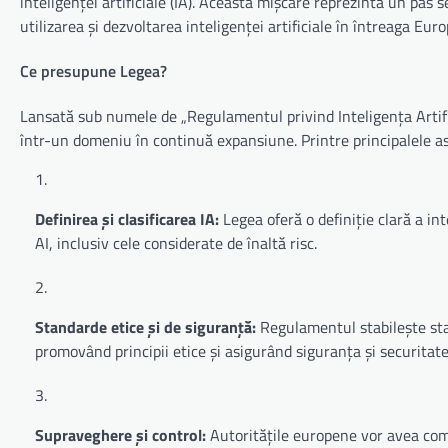
inteligenței artificiale (IA). Această mișcare reprezintă un pas 
utilizarea și dezvoltarea inteligenței artificiale în întreaga Euro
Ce presupune Legea?
Lansată sub numele de „Regulamentul privind Inteligența Artifi
într-un domeniu în continuă expansiune. Printre principalele 
Definirea și clasificarea IA:
Legea oferă o definiție clară a inte
AI, inclusiv cele considerate de înaltă risc.
Standarde etice și de siguranță:
Regulamentul stabilește stand
promovând principii etice și asigurând siguranța și securitatea
Supraveghere și control:
Autoritățile europene vor avea com