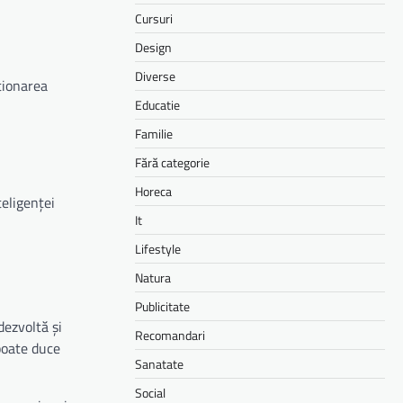
Cursuri
Design
Diverse
ționarea
Educatie
Familie
Fără categorie
Horeca
teligenței
It
Lifestyle
Natura
Publicitate
dezvoltă și
Recomandari
 poate duce
Sanatate
Social