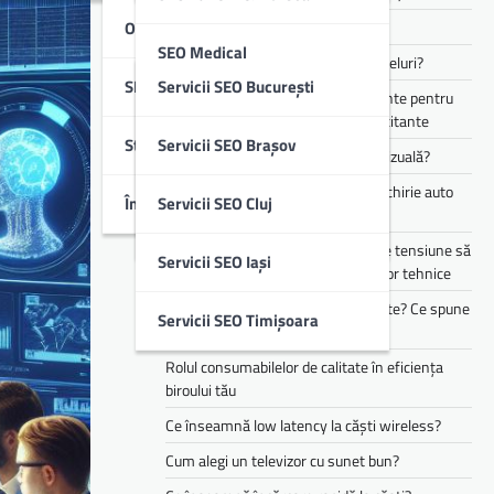
Optimizare SEO Off-Page
Cum funcționează Audio Eraser?
SEO Medical
Cum alegi căști pentru muncă și apeluri?
SEO Local
Servicii SEO București
Te simți mereu obosit? Ce suplimente pentru
SEO B2B & IT
energie pot ajuta în perioadele solicitante
Studii De Caz
Servicii SEO Brașov
Cum îți transformă AI experiența vizuală?
SEO Imobiliare
Cele mai populare branduri pentru chirie auto
Întrebări Frecvente (FAQ)
Servicii SEO Cluj
din flota Justrent
SEO Educație
Cum te pot ajuta stabilizatoarele de tensiune să
Servicii SEO Iași
reduci riscurile asociate defecțiunilor tehnice
Copilul tău mănâncă doar 3 alimente? Ce spune
Servicii SEO Timișoara
asta despre dezvoltarea lui
Rolul consumabilelor de calitate în eficiența
biroului tău
Ce înseamnă low latency la căști wireless?
Cum alegi un televizor cu sunet bun?