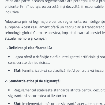
Pe de altă parte, această reglementare are potențialul de a pro
eficiente. Prin încurajarea cercetării și dezvoltării responsabile
incluzive.
Adoptarea primei legi majore pentru reglementarea inteligenței 
europene. Acest regulament oferă un cadru clar și transparent p
tehnologic global. Cu toate acestea, impactul exact al acestei l
statele membre și companii.
1. Definirea și clasificarea IA:
Legea oferă o definiție clară a inteligenței artificiale și st
considerate de risc ridicat.
Sfat:
Familiarizați-vă cu clasificările AI pentru a vă încad
2. Standarde etice și de siguranță:
Regulamentul stabilește standarde stricte pentru dezvoltare
siguranța și securitatea utilizatorilor.
Sfat:
Implementați măsuri de siguranță adecvate pentru a vă