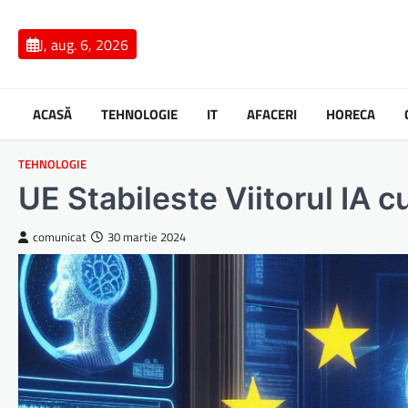
Skip
to
J, aug. 6, 2026
content
ACASĂ
TEHNOLOGIE
IT
AFACERI
HORECA
TEHNOLOGIE
UE Stabileste Viitorul IA 
comunicat
30 martie 2024