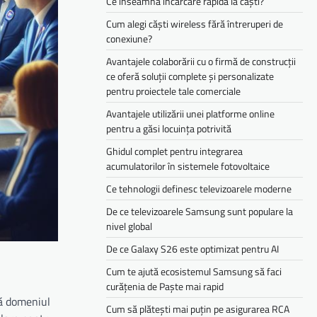
Ce înseamnă încărcare rapidă la căști?
Cum alegi căști wireless fără întreruperi de
conexiune?
Avantajele colaborării cu o firmă de construcții
ce oferă soluții complete și personalizate
pentru proiectele tale comerciale
Avantajele utilizării unei platforme online
pentru a găsi locuința potrivită
Ghidul complet pentru integrarea
acumulatorilor în sistemele fotovoltaice
Ce tehnologii definesc televizoarele moderne
De ce televizoarele Samsung sunt populare la
nivel global
De ce Galaxy S26 este optimizat pentru AI
Cum te ajută ecosistemul Samsung să faci
curățenia de Paște mai rapid
ă domeniul
Cum să plătești mai puțin pe asigurarea RCA