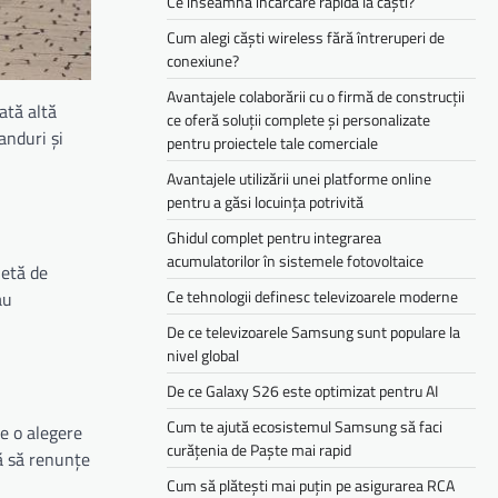
Ce înseamnă încărcare rapidă la căști?
Cum alegi căști wireless fără întreruperi de
conexiune?
Avantajele colaborării cu o firmă de construcții
ată altă
ce oferă soluții complete și personalizate
anduri și
pentru proiectele tale comerciale
Avantajele utilizării unei platforme online
pentru a găsi locuința potrivită
Ghidul complet pentru integrarea
acumulatorilor în sistemele fotovoltaice
letă de
Ce tehnologii definesc televizoarele moderne
au
De ce televizoarele Samsung sunt populare la
nivel global
De ce Galaxy S26 este optimizat pentru AI
Cum te ajută ecosistemul Samsung să faci
te o alegere
curățenia de Paște mai rapid
ră să renunțe
Cum să plătești mai puțin pe asigurarea RCA