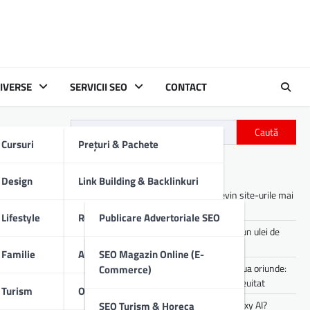
IVERSE
SERVICII SEO
CONTACT
Caută
Cursuri
Prețuri & Pachete
a
Articole recente
Design
Link Building & Backlinkuri
Asistenții digitali cu AI: cum devin site-urile mai
utile pentru utilizatori
Lifestyle
Redactare Conținut SEO
Publicare Advertoriale SEO
Cum îți afectează motorul mașinii un ulei de
proastă calitate
Familie
Audit SEO Tehnic
Comunicate De Presă
SEO Magazin Online (E-
Experiența de party pe care o poți lua oriunde:
Commerce)
sunet portabil pentru vibe-uri de neuitat
Turism
Optimizare SEO On-Page
Descrieri Produse SEO
Cum lucrezi mai rapid folosind Galaxy AI?
SEO Turism & Horeca