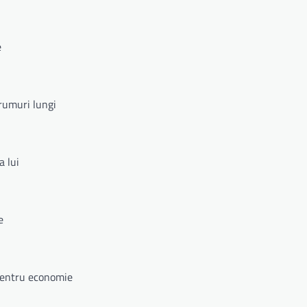
e
rumuri lungi
a lui
e
pentru economie