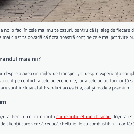
la noi o fac, în cele mai multe cazuri, pentru că își aleg de fiecare d
ea mai cinstită dovadă că flota noastră conține cele mai potrivite br
brandul mașinii?
ar despre a avea un mijloc de transport, ci despre experiența comp
 accent pe confort, altele pe economie, iar altele pe performanță s
 care sunt incluse atât branduri accesibile, cât și modele premium.
rum
oyota. Pentru cei care caută
chirie auto ieftine chisinau
, Toyota es
 de clienții care vor să reducă cheltuielile cu combustibilul, dar fă