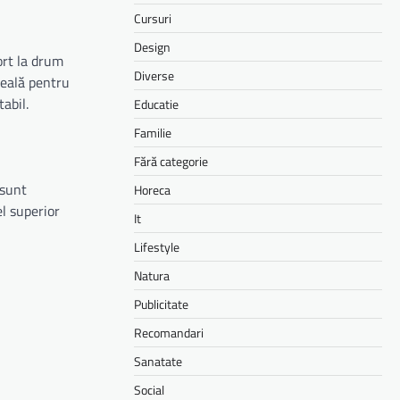
Cursuri
Design
ort la drum
Diverse
deală pentru
abil.
Educatie
Familie
Fără categorie
 sunt
Horeca
l superior
It
Lifestyle
Natura
Publicitate
Recomandari
Sanatate
Social