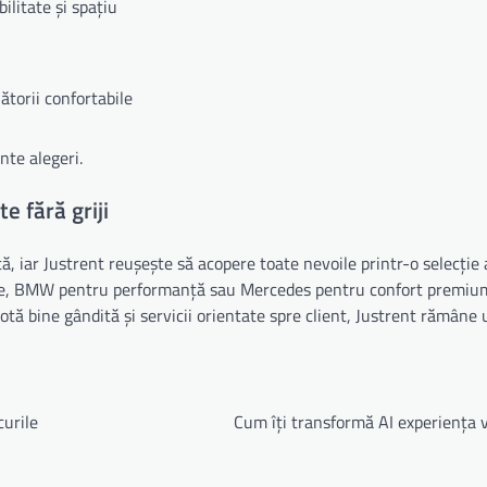
litate și spațiu
ătorii confortabile
te alegeri.
e fără griji
ță, iar Justrent reușește să acopere toate nevoile printr-o selecție
omie, BMW pentru performanță sau Mercedes pentru confort premiu
flotă bine gândită și servicii orientate spre client, Justrent rămâne
curile
Cum îți transformă AI experiența 