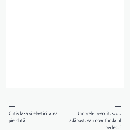
Navigare
⟵
⟶
în
Cutis laxa și elasticitatea
Umbrele pescuit: scut,
pierdută
adăpost, sau doar fundalul
articole
perfect?