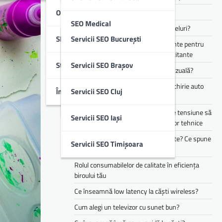
Optimizare SEO Off-Page
Cum funcționează Audio Eraser?
SEO Medical
Cum alegi căști pentru muncă și apeluri?
SEO Local
Servicii SEO București
Te simți mereu obosit? Ce suplimente pentru
SEO B2B & IT
energie pot ajuta în perioadele solicitante
Studii De Caz
Servicii SEO Brașov
Cum îți transformă AI experiența vizuală?
SEO Imobiliare
Cele mai populare branduri pentru chirie auto
Întrebări Frecvente (FAQ)
Servicii SEO Cluj
din flota Justrent
SEO Educație
Cum te pot ajuta stabilizatoarele de tensiune să
Servicii SEO Iași
reduci riscurile asociate defecțiunilor tehnice
Copilul tău mănâncă doar 3 alimente? Ce spune
Servicii SEO Timișoara
asta despre dezvoltarea lui
Rolul consumabilelor de calitate în eficiența
biroului tău
Ce înseamnă low latency la căști wireless?
Cum alegi un televizor cu sunet bun?