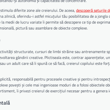
ezvoltându-și autonomia și capacitatea de concentrare.
 stimula diferite zone ale creierului. De aceea,
descoperă seturile d
na zilnică, oferindu-i astfel micuțului tău posibilitatea de a jongla 
 la medii de lucru variate îi permite să descopere ce tip de exprima
mensională, pictură sau asamblare de obiecte complexe.
e
tivități structurate, cursuri de limbi străine sau antrenamente sp
zvoltarea gândirii creative. Plictiseala este, contrar aparențelor, u
u un adult care să îi spună ce să facă, creierul copilului este forț
licită, responsabilă pentru procesele creative și pentru introspecț
plexe povești și cele mai ingenioase moduri de a folosi obiectele ob
rtisment, îi privezi creierul de exercițiul necesar pentru a genera id
ntală