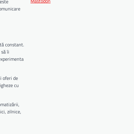
Mastodon
veste
 comunicare
tă constant.
să îi
 experimenta
i oferi de
vigheze cu
matizării,
i, zilnice,