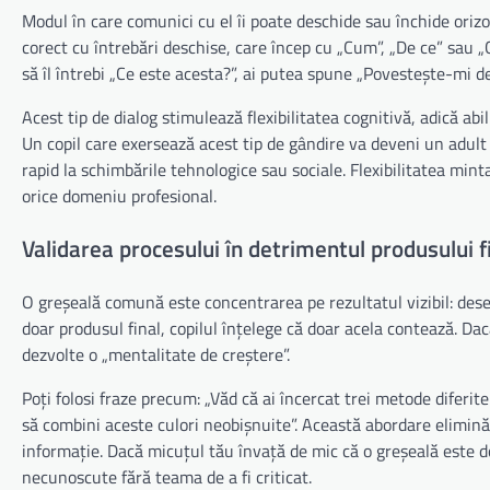
Modul în care comunici cu el îi poate deschide sau închide orizo
corect cu întrebări deschise, care încep cu „Cum”, „De ce” sau 
să îl întrebi „Ce este acesta?”, ai putea spune „Povestește-mi d
Acest tip de dialog stimulează flexibilitatea cognitivă, adică ab
Un copil care exersează acest tip de gândire va deveni un adult
rapid la schimbările tehnologice sau sociale. Flexibilitatea mint
orice domeniu profesional.
Validarea procesului în detrimentul produsului f
O greșeală comună este concentrarea pe rezultatul vizibil: dese
doar produsul final, copilul înțelege că doar acela contează. Dacă,
dezvolte o „mentalitate de creștere”.
Poți folosi fraze precum: „Văd că ai încercat trei metode diferite
să combini aceste culori neobișnuite”. Această abordare elimină 
informație. Dacă micuțul tău învață de mic că o greșeală este do
necunoscute fără teama de a fi criticat.