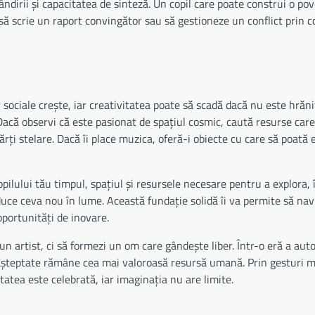
ândirii și capacitatea de sinteză. Un copil care poate construi o po
i, să scrie un raport convingător sau să gestioneze un conflict prin
sociale crește, iar creativitatea poate să scadă dacă nu este hrăni
Dacă observi că este pasionat de spațiul cosmic, caută resurse care 
ți stelare. Dacă îi place muzica, oferă-i obiecte cu care să poată
pilului tău timpul, spațiul și resursele necesare pentru a explora, î
aduce ceva nou în lume. Această fundație solidă îi va permite să na
oportunități de inovare.
n artist, ci să formezi un om care gândește liber. Într-o eră a auto
eașteptate rămâne cea mai valoroasă resursă umană. Prin gesturi mic
atea este celebrată, iar imaginația nu are limite.