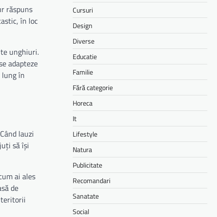
gur răspuns
Cursuri
stic, în loc
Design
Diverse
lte unghiuri.
Educatie
 se adapteze
Familie
 lung în
Fără categorie
Horeca
It
 Când lauzi
Lifestyle
uți să își
Natura
Publicitate
 cum ai ales
Recomandari
asă de
Sanatate
eritorii
Social