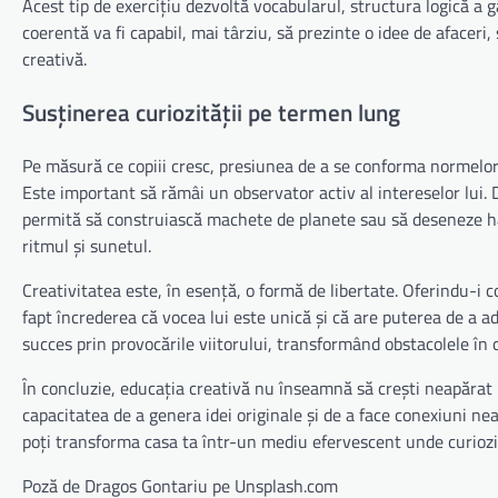
Acest tip de exercițiu dezvoltă vocabularul, structura logică a g
coerentă va fi capabil, mai târziu, să prezinte o idee de afacer
creativă.
Susținerea curiozității pe termen lung
Pe măsură ce copiii cresc, presiunea de a se conforma normelor 
Este important să rămâi un observator activ al intereselor lui. 
permită să construiască machete de planete sau să deseneze hăr
ritmul și sunetul.
Creativitatea este, în esență, o formă de libertate. Oferindu-i co
fapt încrederea că vocea lui este unică și că are puterea de a 
succes prin provocările viitorului, transformând obstacolele în 
În concluzie, educația creativă nu înseamnă să crești neapărat u
capacitatea de a genera idei originale și de a face conexiuni n
poți transforma casa ta într-un mediu efervescent unde curiozit
Poză de Dragos Gontariu pe Unsplash.com