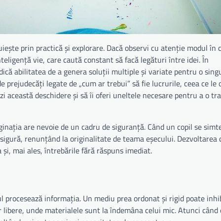
ruiește prin practică și explorare. Dacă observi cu atenție modul în c
teligență vie, care caută constant să facă legături între idei. În
că abilitatea de a genera soluții multiple și variate pentru o sing
de prejudecăți legate de „cum ar trebui” să fie lucrurile, ceea ce le
ezi această deschidere și să îi oferi uneltele necesare pentru a o t
aginația are nevoie de un cadru de siguranță. Când un copil se simt
a sigură, renunțând la originalitate de teama eșecului. Dezvoltarea 
și, mai ales, întrebările fără răspuns imediat.
ul procesează informația. Un mediu prea ordonat și rigid poate inhi
lor libere, unde materialele sunt la îndemâna celui mic. Atunci când 