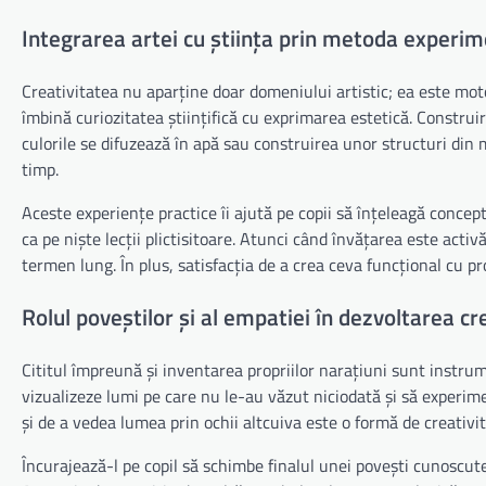
Integrarea artei cu știința prin metoda experim
Creativitatea nu aparține doar domeniului artistic; ea este moto
îmbină curiozitatea științifică cu exprimarea estetică. Construi
culorile se difuzează în apă sau construirea unor structuri din m
timp.
Aceste experiențe practice îi ajută pe copii să înțeleagă concep
ca pe niște lecții plictisitoare. Atunci când învățarea este acti
termen lung. În plus, satisfacția de a crea ceva funcțional cu p
Rolul poveștilor și al empatiei în dezvoltarea cr
Cititul împreună și inventarea propriilor narațiuni sunt instrum
vizualizeze lumi pe care nu le-au văzut niciodată și să experim
și de a vedea lumea prin ochii altcuiva este o formă de creativit
Încurajează-l pe copil să schimbe finalul unei povești cunoscut