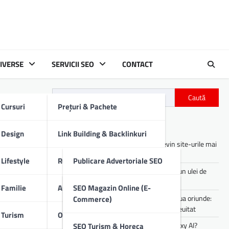
IVERSE
SERVICII SEO
CONTACT
Caută
Cursuri
Prețuri & Pachete
Articole recente
Design
Link Building & Backlinkuri
Asistenții digitali cu AI: cum devin site-urile mai
utile pentru utilizatori
Lifestyle
Redactare Conținut SEO
Publicare Advertoriale SEO
Cum îți afectează motorul mașinii un ulei de
proastă calitate
Familie
Audit SEO Tehnic
Comunicate De Presă
SEO Magazin Online (E-
Experiența de party pe care o poți lua oriunde:
Commerce)
sunet portabil pentru vibe-uri de neuitat
Turism
Optimizare SEO On-Page
Descrieri Produse SEO
Cum lucrezi mai rapid folosind Galaxy AI?
SEO Turism & Horeca