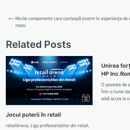
Navigare
⟵
Micile componente care contează enorm în experiența de
în
moto
articole
Related Posts
Unirea for
HP Inc.Ro
O poveste de s
Într-o lume ide
aibă acces la 
Jocul puterii în retail
retailArena, Liga profesioniștilor din retail,