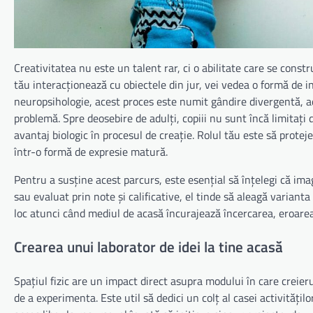
Creativitatea nu este un talent rar, ci o abilitate care se const
tău interacționează cu obiectele din jur, vei vedea o formă de in
neuropsihologie, acest proces este numit gândire divergentă, adi
problemă. Spre deosebire de adulți, copiii nu sunt încă limitați 
avantaj biologic în procesul de creație. Rolul tău este să protej
într-o formă de expresie matură.
Pentru a susține acest parcurs, este esențial să înțelegi că im
sau evaluat prin note și calificative, el tinde să aleagă variant
loc atunci când mediul de acasă încurajează încercarea, eroarea 
Crearea unui laborator de idei la tine acasă
Spațiul fizic are un impact direct asupra modului în care creier
de a experimenta. Este util să dedici un colț al casei activități