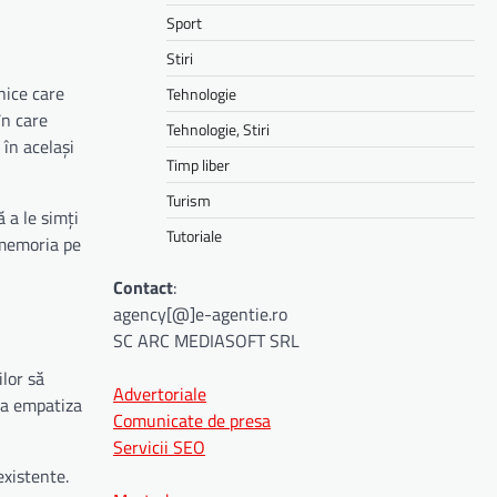
Sport
Stiri
nice care
Tehnologie
în care
Tehnologie, Stiri
 în același
Timp liber
Turism
 a le simți
Tutoriale
n memoria pe
Contact
:
agency[@]e-agentie.ro
SC ARC MEDIASOFT SRL
lor să
Advertoriale
 a empatiza
Comunicate de presa
Servicii SEO
existente.