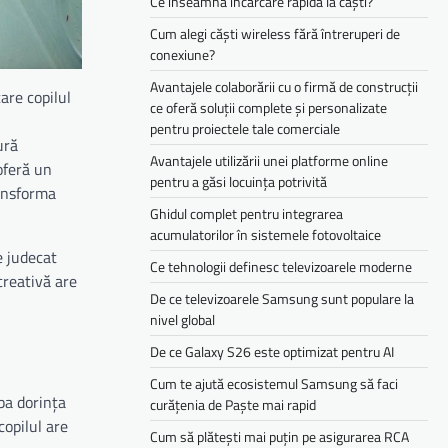
Ce înseamnă încărcare rapidă la căști?
Cum alegi căști wireless fără întreruperi de
conexiune?
Avantajele colaborării cu o firmă de construcții
are copilul
ce oferă soluții complete și personalizate
pentru proiectele tale comerciale
ură
Avantajele utilizării unei platforme online
 oferă un
pentru a găsi locuința potrivită
ransforma
Ghidul complet pentru integrarea
acumulatorilor în sistemele fotovoltaice
e judecat
Ce tehnologii definesc televizoarele moderne
creativă are
De ce televizoarele Samsung sunt populare la
nivel global
De ce Galaxy S26 este optimizat pentru AI
Cum te ajută ecosistemul Samsung să faci
ba dorința
curățenia de Paște mai rapid
copilul are
Cum să plătești mai puțin pe asigurarea RCA