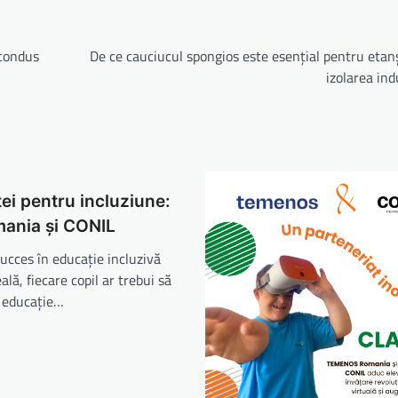
 condus
De ce cauciucul spongios este esențial pentru etan
izolarea ind
ței pentru incluziune:
mania și CONIL
ucces în educație incluzivă
ală, fiecare copil ar trebui să
o educație…