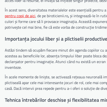
acces liber la resurse, el învață să inițieze singur proiecte, d
În acest sens, diversitatea materialelor este esențială pentru a
pentru copii de aici
, de pe biroticienii.ro
,
și integrează-le în ruti
culori și forme care să îi provoace imaginația. Această expunere
potrivește cel mai bine, fie că este vorba de construcție tridi
Importanța jocului liber și a plictiselii productiv
Astăzi tindem să ocupăm fiecare minut din agenda copiilor cu ac
acestea au beneficiile lor, absența timpului liber poate bloca de
declanșator pentru imaginație. Atunci când nu există un ecran sa
inventeze.
În acele momente de liniște, se activează rețeaua neuronală imp
plictiseală apar cele mai interesante jocuri de rol, cele mai com
casă. Dacă intervii prea repede pentru a-i oferi o soluție de dive
Tehnica întrebărilor deschise și flexibilitatea mi