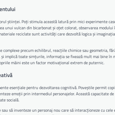
entului
rul științei. Poți stimula această latură prin mici experimente cas
rea unui vulcan din bicarbonat și oțet colorat, observarea modului 
ateriale reciclate sunt activități care dezvoltă logica și imaginația
te complexe precum echilibrul, reacțiile chimice sau geometria, fără
vă și implică toate simțurile, informația se fixează mult mai bine î
ropriile mâini este un factor motivațional extrem de puternic.
eativă
ente esențiale pentru dezvoltarea cognitivă. Poveștile permit copii
enteze emoții prin intermediul personajelor. Această capacitate de
ate socială.
e sau să inventeze un personaj nou care să interacționeze cu cele 