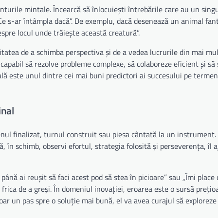
nturile mintale. Încearcă să înlocuiești întrebările care au un sin
„Ce s-ar întâmpla dacă”. De exemplu, dacă desenează un animal fanta
espre locul unde trăiește această creatură”.
ilitatea de a schimba perspectiva și de a vedea lucrurile din mai mu
 capabil să rezolve probleme complexe, să colaboreze eficient și să
ală este unul dintre cei mai buni predictori ai succesului pe termen
inal
nul finalizat, turnul construit sau piesa cântată la un instrument.
 în schimb, observi efortul, strategia folosită și perseverența, îl aj
 până ai reușit să faci acest pod să stea în picioare” sau „Îmi place
frica de a greși. În domeniul inovației, eroarea este o sursă prețio
ar un pas spre o soluție mai bună, el va avea curajul să exploreze t