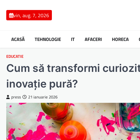
Skip
to
vin, aug. 7, 2026
content
ACASĂ
TEHNOLOGIE
IT
AFACERI
HORECA
EDUCATIE
Cum să transformi curiozit
inovație pură?
press
21 ianuarie 2026