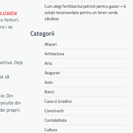
Cum alegi fertilizantul potrivit pentru gazon + 6
e creație
soluții recomandate pentru un teren verde
sănătos
cu texturi,
re i se
Categorii
Afaceri
Arhitectura
ortive. Deși
Arta
n
Asigurari
at să
Auto
Banci
ie. Din
Casa si Gradina
ișnuite din
ei proprii.
Constructii
Contabilitate
Cultura