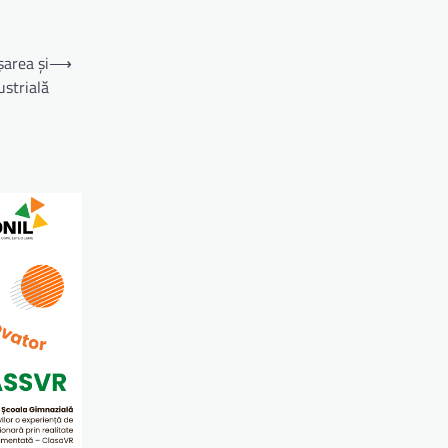
șarea și
⟶
ustrială