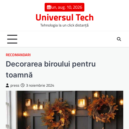
Skip
lun, aug. 10, 2026
to
Universul Tech
content
Tehnologia la un click distanță
RECOMANDARI
Decorarea biroului pentru
toamnă
press
3 noiembrie 2024