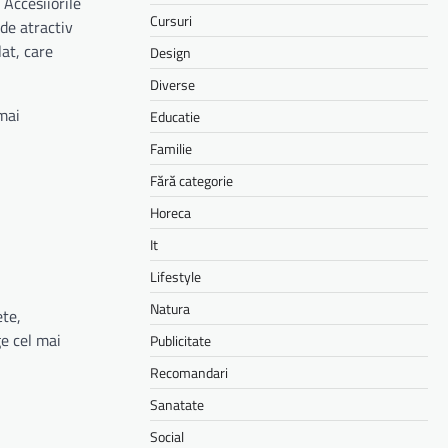
 Accesiiorile
Cursuri
 de atractiv
at, care
Design
Diverse
 mai
Educatie
Familie
Fără categorie
Horeca
It
Lifestyle
Natura
ete,
ge cel mai
Publicitate
Recomandari
Sanatate
Social