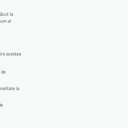
ăcut la
sum al
tre acestea
 de
nalitate la
de