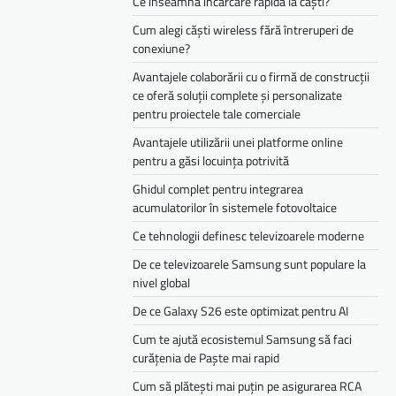
Ce înseamnă încărcare rapidă la căști?
Cum alegi căști wireless fără întreruperi de
conexiune?
Avantajele colaborării cu o firmă de construcții
ce oferă soluții complete și personalizate
pentru proiectele tale comerciale
Avantajele utilizării unei platforme online
pentru a găsi locuința potrivită
Ghidul complet pentru integrarea
acumulatorilor în sistemele fotovoltaice
Ce tehnologii definesc televizoarele moderne
De ce televizoarele Samsung sunt populare la
nivel global
De ce Galaxy S26 este optimizat pentru AI
Cum te ajută ecosistemul Samsung să faci
curățenia de Paște mai rapid
Cum să plătești mai puțin pe asigurarea RCA