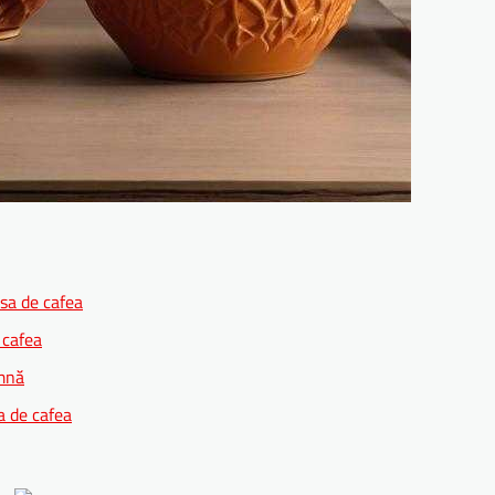
sa de cafea
 cafea
amnă
a de cafea