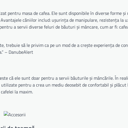
lizat pentru masa de cafea. Ele sunt disponibile în diverse forme și
Avantajele căniilor includ: ușurința de manipulare, rezistența la u
te pentru a servii diverse feluri de băuturi și mâncare, cum ar fi: cafe
cte, trebuie să le privim ca pe un mod de a crește experiența de co
ea.” – DanubeAlert
ste că ele sunt doar pentru a servii băuturile și mâncările. În real
 utilizate pentru a crea un mediu deosebit de confortabil și plăcut
 cafelei la maxim.