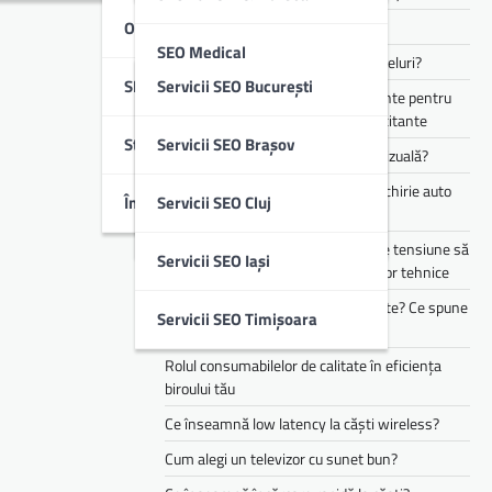
Optimizare SEO Off-Page
Cum funcționează Audio Eraser?
SEO Medical
Cum alegi căști pentru muncă și apeluri?
SEO Local
Servicii SEO București
Te simți mereu obosit? Ce suplimente pentru
SEO B2B & IT
energie pot ajuta în perioadele solicitante
Studii De Caz
Servicii SEO Brașov
Cum îți transformă AI experiența vizuală?
SEO Imobiliare
Cele mai populare branduri pentru chirie auto
Întrebări Frecvente (FAQ)
Servicii SEO Cluj
din flota Justrent
SEO Educație
Cum te pot ajuta stabilizatoarele de tensiune să
Servicii SEO Iași
reduci riscurile asociate defecțiunilor tehnice
Copilul tău mănâncă doar 3 alimente? Ce spune
Servicii SEO Timișoara
asta despre dezvoltarea lui
Rolul consumabilelor de calitate în eficiența
biroului tău
Ce înseamnă low latency la căști wireless?
Cum alegi un televizor cu sunet bun?