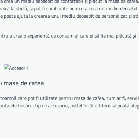
 crea un mediu deosebit de confortabil și plăcut la masa de cafea.
amică la sticlă, și pot fi combinate pentru a crea un mediu deosebit
 poate ajuta la crearea unui mediu deosebit de personalizat și stil
ntru a crea o experiență de consum al cafelei să fie mai plăcută și
ru masa de cafea
 toamnă care pot fi utilizate pentru masa de cafea, cum ar fi: servi
antajele fiecărui tip de accesoriu, astfel încât cititorii să poată ale