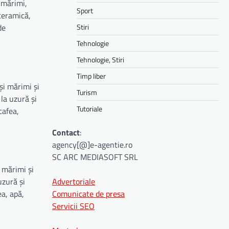
 mărimi,
Sport
 ceramică,
Stiri
de
Tehnologie
Tehnologie, Stiri
Timp liber
și mărimi și
Turism
la uzură și
Tutoriale
cafea,
Contact
:
agency[@]e-agentie.ro
SC ARC MEDIASOFT SRL
i mărimi și
Advertoriale
uzură și
Comunicate de presa
ea, apă,
Servicii SEO