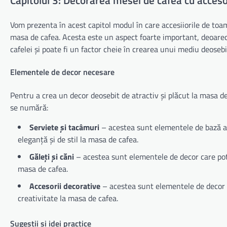
Capitolul 3: Decorarea mesei de cafea cu acces
Vom prezenta în acest capitol modul în care accesiiorile de toam
masa de cafea. Acesta este un aspect foarte important, deoare
cafelei și poate fi un factor cheie în crearea unui mediu deosebit
Elementele de decor necesare
Pentru a crea un decor deosebit de atractiv și plăcut la masa d
se numără:
Serviete și tacâmuri
– acestea sunt elementele de bază al
eleganță și de stil la masa de cafea.
Găleți și căni
– acestea sunt elementele de decor care pot f
masa de cafea.
Accesorii decorative
– acestea sunt elementele de decor ca
creativitate la masa de cafea.
Sugestii și idei practice