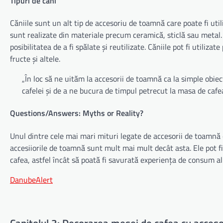
Tipuri de căni
Căniile sunt un alt tip de accesoriu de toamnă care poate fi uti
sunt realizate din materiale precum ceramică, sticlă sau metal. 
posibilitatea de a fi spălate și reutilizate. Căniile pot fi utiliza
fructe și altele.
„În loc să ne uităm la accesorii de toamnă ca la simple obie
cafelei și de a ne bucura de timpul petrecut la masa de caf
Questions/Answers: Myths or Reality?
Unul dintre cele mai mari mituri legate de accesorii de toamnă e
accesiiorile de toamnă sunt mult mai mult decât asta. Ele pot fi
cafea, astfel încât să poată fi savurată experiența de consum al
DanubeAlert