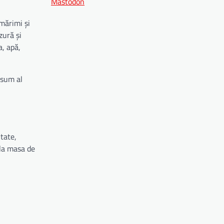
Mastodon
 mărimi și
zură și
a, apă,
nsum al
itate,
 la masa de