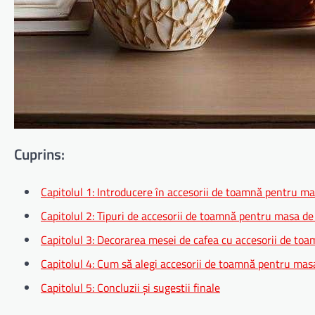
Cuprins:
Capitolul 1: Introducere în accesorii de toamnă pentru ma
Capitolul 2: Tipuri de accesorii de toamnă pentru masa de
Capitolul 3: Decorarea mesei de cafea cu accesorii de to
Capitolul 4: Cum să alegi accesorii de toamnă pentru mas
Capitolul 5: Concluzii și sugestii finale