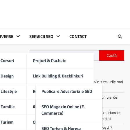
IVERSE
SERVICII SEO
CONTACT
Caută
Cursuri
Prețuri & Pachete
Articole recente
Design
Link Building & Backlinkuri
Asistenții digitali cu AI: cum devin site-urile mai
utile pentru utilizatori
Lifestyle
Redactare Conținut SEO
Publicare Advertoriale SEO
Cum îți afectează motorul mașinii un ulei de
proastă calitate
Familie
Audit SEO Tehnic
Comunicate De Presă
SEO Magazin Online (E-
Experiența de party pe care o poți lua oriunde:
Commerce)
sunet portabil pentru vibe-uri de neuitat
Turism
Optimizare SEO On-Page
Descrieri Produse SEO
Cum lucrezi mai rapid folosind Galaxy AI?
SEO Turism & Horeca