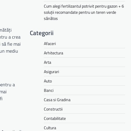
Cum alegi fertilizantul potrivit pentru gazon + 6
soluții recomandate pentru un teren verde
sănătos
nătăți
Categorii
ntru a crea
Afaceri
 să fie mai
a un mediu
Arhitectura
Arta
Asigurari
Auto
pentru a
Banci
 mai
fi
Casa si Gradina
Constructii
Contabilitate
Cultura