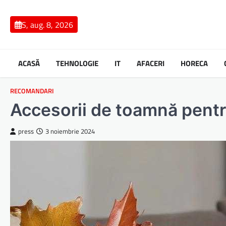
Skip
to
S, aug. 8, 2026
content
ACASĂ
TEHNOLOGIE
IT
AFACERI
HORECA
RECOMANDARI
Accesorii de toamnă pent
press
3 noiembrie 2024