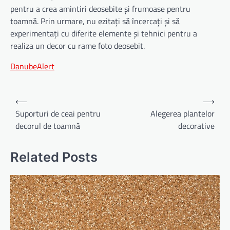
pentru a crea amintiri deosebite și frumoase pentru
toamnă. Prin urmare, nu ezitați să încercați și să
experimentați cu diferite elemente și tehnici pentru a
realiza un decor cu rame foto deosebit.
DanubeAlert
Navigare
⟵
⟶
în
Suporturi de ceai pentru
Alegerea plantelor
decorul de toamnă
decorative
articole
Related Posts