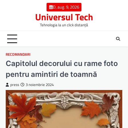
Skip
D, aug. 9, 2026
to
Universul Tech
content
Tehnologia la un click distanță
RECOMANDARI
Capitolul decorului cu rame foto
pentru amintiri de toamnă
press
3 noiembrie 2024