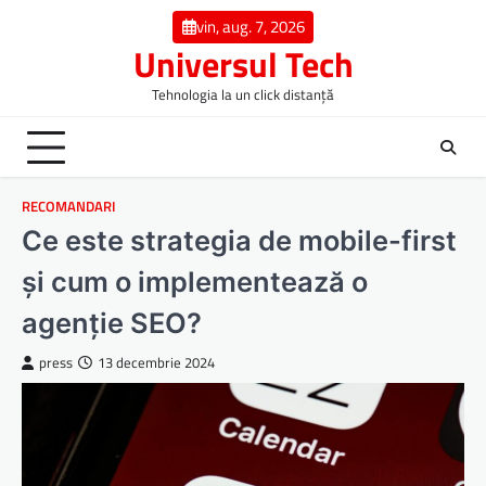
Skip
vin, aug. 7, 2026
to
Universul Tech
content
Tehnologia la un click distanță
RECOMANDARI
Ce este strategia de mobile-first
și cum o implementează o
agenție SEO?
press
13 decembrie 2024