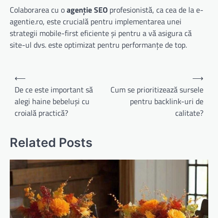
Colaborarea cu o
agenție SEO
profesionistă, ca cea de la e-
agentie.ro, este crucială pentru implementarea unei
strategii mobile-first eficiente și pentru a vă asigura că
site-ul dvs. este optimizat pentru performanțe de top.
Navigare
⟵
⟶
în
De ce este important să
Cum se prioritizează sursele
alegi haine bebeluși cu
pentru backlink-uri de
articole
croială practică?
calitate?
Related Posts