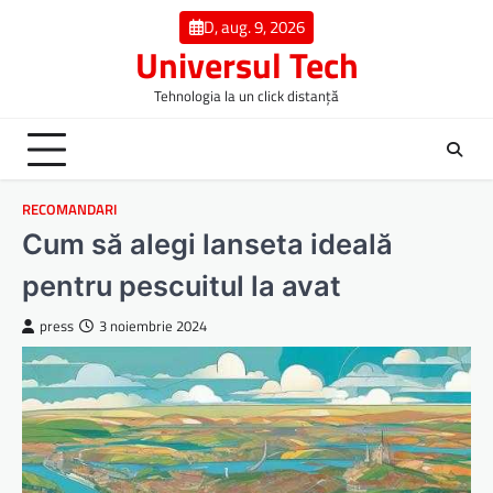
Skip
D, aug. 9, 2026
to
Universul Tech
content
Tehnologia la un click distanță
RECOMANDARI
Cum să alegi lanseta ideală
pentru pescuitul la avat
press
3 noiembrie 2024