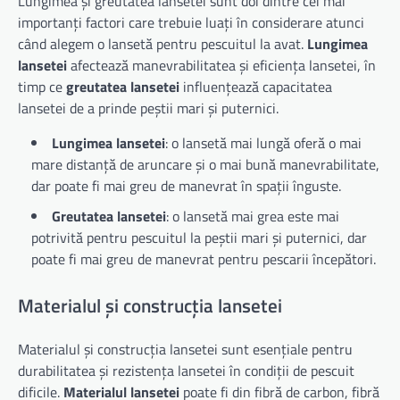
Lungimea și greutatea lansetei sunt doi dintre cei mai
importanți factori care trebuie luați în considerare atunci
când alegem o lansetă pentru pescuitul la avat.
Lungimea
lansetei
afectează manevrabilitatea și eficiența lansetei, în
timp ce
greutatea lansetei
influențează capacitatea
lansetei de a prinde peștii mari și puternici.
Lungimea lansetei
: o lansetă mai lungă oferă o mai
mare distanță de aruncare și o mai bună manevrabilitate,
dar poate fi mai greu de manevrat în spații înguste.
Greutatea lansetei
: o lansetă mai grea este mai
potrivită pentru pescuitul la peștii mari și puternici, dar
poate fi mai greu de manevrat pentru pescarii începători.
Materialul și construcția lansetei
Materialul și construcția lansetei sunt esențiale pentru
durabilitatea și rezistența lansetei în condiții de pescuit
dificile.
Materialul lansetei
poate fi din fibră de carbon, fibră