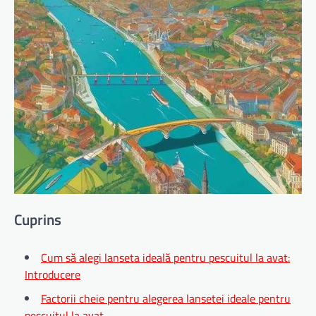
Cuprins
Cum să alegi lanseta ideală pentru pescuitul la avat:
Introducere
Factorii cheie pentru alegerea lansetei ideale pentru
pescuitul la avat