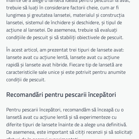
Înainte de a alege o lansetă ideală pentru pescuitul la avat,
trebuie să luați în considerare factorii cheie, cum ar fi
lungimea și greutatea lansetei, materialul și construcția
lansetei, sistemul de închidere și deschidere, și tipul de
acțiune al lansetei. De asemenea, trebuie să evaluați
condițiile de pescuit și să stabiliți obiectivele de pescuit.
În acest articol, am prezentat trei tipuri de lansete avat:
lansete avat cu acțiune lentă, lansete avat cu acțiune
rapidă și lansete avat hibride. Fiecare tip de lansetă are
caracteristicile sale unice și este potrivit pentru anumite
condiții de pescuit.
Recomandări pentru pescarii începători
Pentru pescarii începători, recomandăm să înceapă cu o
lansetă avat cu acțiune lentă și să experimenteze cu
diferite tipuri de lansete înainte de a alege una definitivă.
De asemenea, este important să citiți recenzii și să solicitați