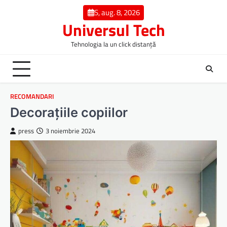
Skip
S, aug. 8, 2026
to
Universul Tech
content
Tehnologia la un click distanță
RECOMANDARI
Decorațiile copiilor
press
3 noiembrie 2024