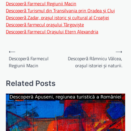
Descoperă Farmecul Regiunii Macin
Descoperă Turismul din Transilvania prin Oradea și Cluj
Descoperă Zadar, orașul istoric și cultural al Croației
Descoperă farmecul orașului Târgoviște
Descoperă Farmecul Orașului Etern Alexandria
Navigare
⟵
⟶
în
Descoperă Farmecul
Descoperă Râmnicu Vâlcea,
Regiunii Macin
orașul istoriei și naturii.
articole
Related Posts