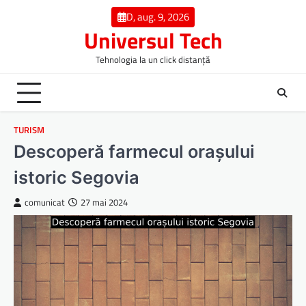
Skip
D, aug. 9, 2026
to
Universul Tech
content
Tehnologia la un click distanță
TURISM
Descoperă farmecul orașului
istoric Segovia
comunicat
27 mai 2024