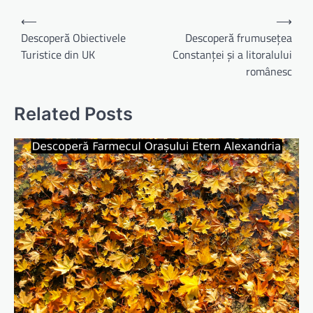
Navigare
⟵
⟶
în
Descoperă Obiectivele
Descoperă frumusețea
Turistice din UK
Constanței și a litoralului
articole
românesc
Related Posts