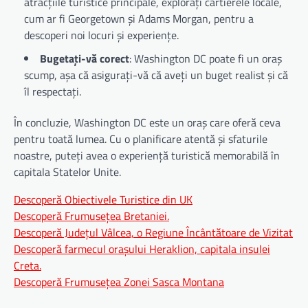
atracțiile turistice principale, explorați cartierele locale,
cum ar fi Georgetown și Adams Morgan, pentru a
descoperi noi locuri și experiențe.
Bugetați-vă corect
: Washington DC poate fi un oraș
scump, așa că asigurați-vă că aveți un buget realist și că
îl respectați.
În concluzie, Washington DC este un oraș care oferă ceva
pentru toată lumea. Cu o planificare atentă și sfaturile
noastre, puteți avea o experiență turistică memorabilă în
capitala Statelor Unite.
Descoperă Obiectivele Turistice din UK
Descoperă Frumusețea Bretaniei.
Descoperă Județul Vâlcea, o Regiune Încântătoare de Vizitat
Descoperă farmecul orașului Heraklion, capitala insulei
Creta.
Descoperă Frumusețea Zonei Sasca Montana