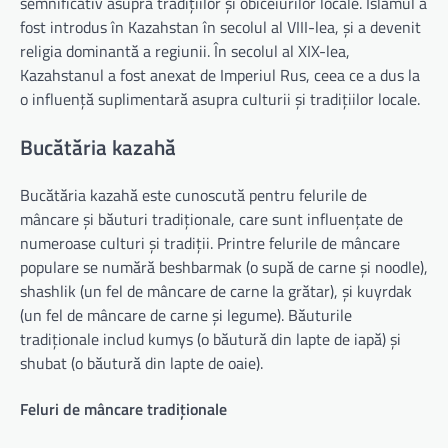
semnificativ asupra tradițiilor și obiceiurilor locale. Islamul a
fost introdus în Kazahstan în secolul al VIII-lea, și a devenit
religia dominantă a regiunii. În secolul al XIX-lea,
Kazahstanul a fost anexat de Imperiul Rus, ceea ce a dus la
o influență suplimentară asupra culturii și tradițiilor locale.
Bucătăria kazahă
Bucătăria kazahă este cunoscută pentru felurile de
mâncare și băuturi tradiționale, care sunt influențate de
numeroase culturi și tradiții. Printre felurile de mâncare
populare se numără beshbarmak (o supă de carne și noodle),
shashlik (un fel de mâncare de carne la grătar), și kuyrdak
(un fel de mâncare de carne și legume). Băuturile
tradiționale includ kumys (o băutură din lapte de iapă) și
shubat (o băutură din lapte de oaie).
Feluri de mâncare tradiționale