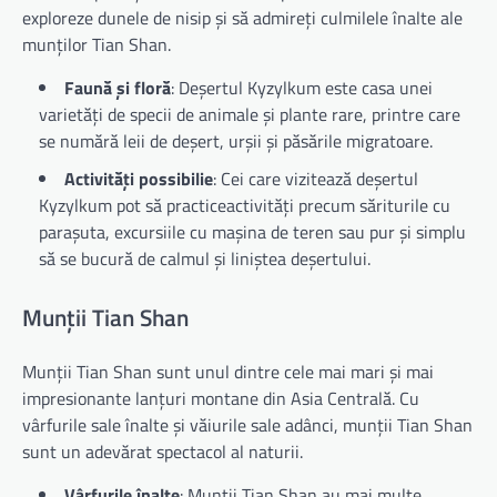
exploreze dunele de nisip și să admireți culmilele înalte ale
munților Tian Shan.
Faună și floră
: Deșertul Kyzylkum este casa unei
varietăți de specii de animale și plante rare, printre care
se numără leii de deșert, urșii și păsările migratoare.
Activități possibilie
: Cei care vizitează deșertul
Kyzylkum pot să practiceactivități precum săriturile cu
parașuta, excursiile cu mașina de teren sau pur și simplu
să se bucură de calmul și liniștea deșertului.
Munții Tian Shan
Munții Tian Shan sunt unul dintre cele mai mari și mai
impresionante lanțuri montane din Asia Centrală. Cu
vârfurile sale înalte și văiurile sale adânci, munții Tian Shan
sunt un adevărat spectacol al naturii.
Vârfurile înalte
: Munții Tian Shan au mai multe