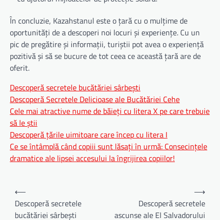
În concluzie, Kazahstanul este o țară cu o mulțime de
oportunități de a descoperi noi locuri și experiențe. Cu un
pic de pregătire și informații, turiștii pot avea o experiență
pozitivă și să se bucure de tot ceea ce această țară are de
oferit.
Descoperă secretele bucătăriei sârbești
Descoperă Secretele Delicioase ale Bucătăriei Cehe
Cele mai atractive nume de băieți cu litera X pe care trebuie
să le știi
Descoperă țările uimitoare care încep cu litera I
Ce se întâmplă când copiii sunt lăsați în urmă: Consecințele
dramatice ale lipsei accesului la îngrijirea copiilor!
Navigare
⟵
⟶
în
Descoperă secretele
Descoperă secretele
bucătăriei sârbești
ascunse ale El Salvadorului
articole