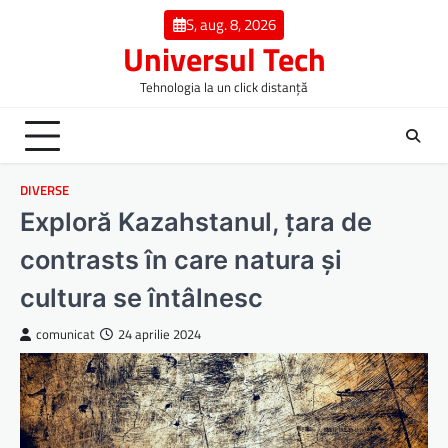
Skip
S, aug. 8, 2026
to
Universul Tech
content
Tehnologia la un click distanță
DIVERSE
Exploră Kazahstanul, țara de
contrasts în care natura și
cultura se întâlnesc
comunicat
24 aprilie 2024