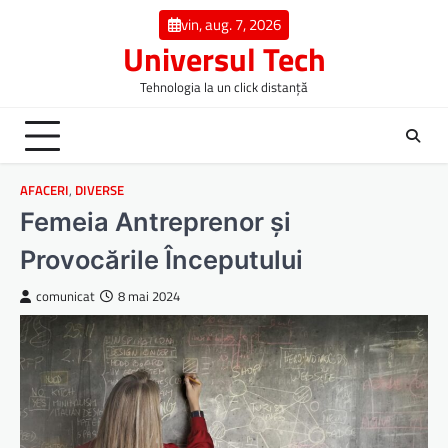
Skip
vin, aug. 7, 2026
to
Universul Tech
content
Tehnologia la un click distanță
AFACERI
,
DIVERSE
Femeia Antreprenor și
Provocările Începutului
comunicat
8 mai 2024