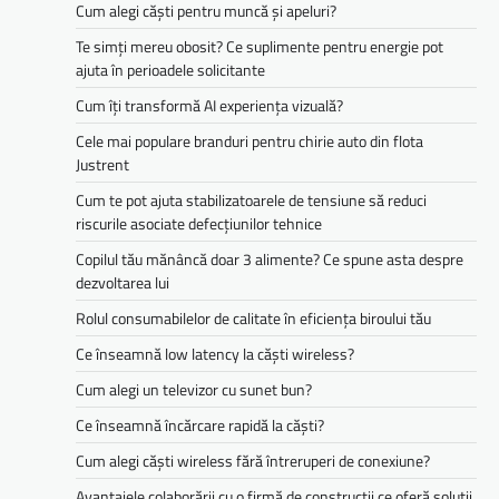
Cum alegi căști pentru muncă și apeluri?
Te simți mereu obosit? Ce suplimente pentru energie pot
ajuta în perioadele solicitante
Cum îți transformă AI experiența vizuală?
Cele mai populare branduri pentru chirie auto din flota
Justrent
Cum te pot ajuta stabilizatoarele de tensiune să reduci
riscurile asociate defecțiunilor tehnice
Copilul tău mănâncă doar 3 alimente? Ce spune asta despre
dezvoltarea lui
Rolul consumabilelor de calitate în eficiența biroului tău
Ce înseamnă low latency la căști wireless?
Cum alegi un televizor cu sunet bun?
Ce înseamnă încărcare rapidă la căști?
Cum alegi căști wireless fără întreruperi de conexiune?
Avantajele colaborării cu o firmă de construcții ce oferă soluții