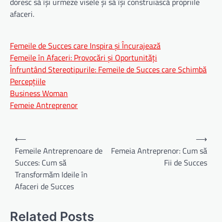
doresc să își urmeze visele și să își construiască propriile
afaceri.
Femeile de Succes care Inspira și Încurajează
Femeile în Afaceri: Provocări și Oportunități
Înfruntând Stereotipurile: Femeile de Succes care Schimbă
Percepțiile
Business Woman
Femeie Antreprenor
Navigare
⟵
⟶
în
Femeile Antreprenoare de
Femeia Antreprenor: Cum să
Succes: Cum să
Fii de Succes
articole
Transformăm Ideile în
Afaceri de Succes
Related Posts