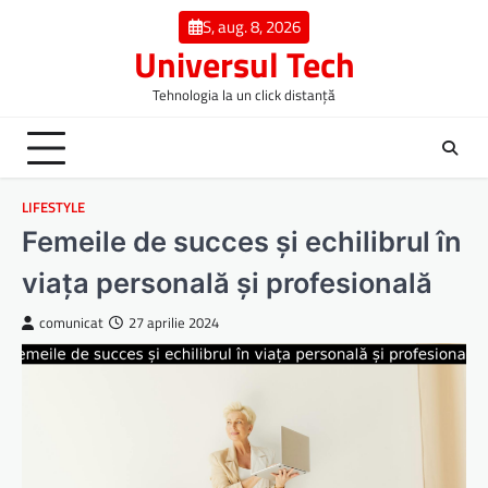
Skip
S, aug. 8, 2026
to
Universul Tech
content
Tehnologia la un click distanță
LIFESTYLE
Femeile de succes și echilibrul în
viața personală și profesională
comunicat
27 aprilie 2024