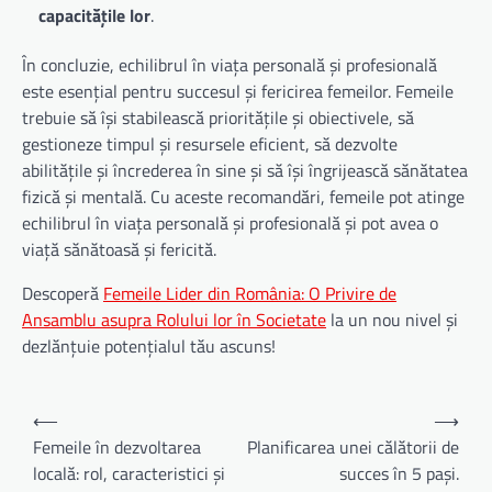
capacitățile lor
.
În concluzie, echilibrul în viața personală și profesională
este esențial pentru succesul și fericirea femeilor. Femeile
trebuie să își stabilească prioritățile și obiectivele, să
gestioneze timpul și resursele eficient, să dezvolte
abilitățile și încrederea în sine și să își îngrijească sănătatea
fizică și mentală. Cu aceste recomandări, femeile pot atinge
echilibrul în viața personală și profesională și pot avea o
viață sănătoasă și fericită.
Descoperă
Femeile Lider din România: O Privire de
Ansamblu asupra Rolului lor în Societate
la un nou nivel și
dezlănțuie potențialul tău ascuns!
Navigare
⟵
⟶
în
Femeile în dezvoltarea
Planificarea unei călătorii de
locală: rol, caracteristici și
succes în 5 pași.
articole