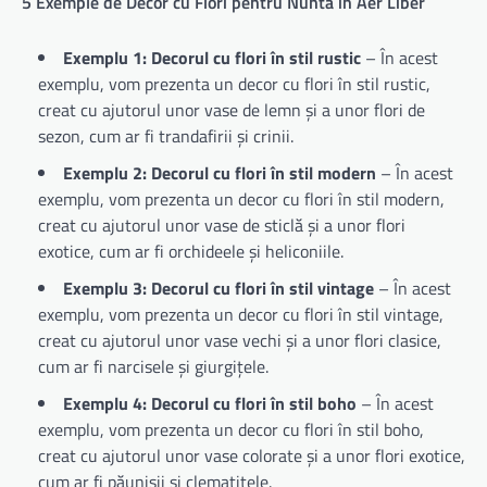
5 Exemple de Decor cu Flori pentru Nuntă în Aer Liber
Exemplu 1: Decorul cu flori în stil rustic
– În acest
exemplu, vom prezenta un decor cu flori în stil rustic,
creat cu ajutorul unor vase de lemn și a unor flori de
sezon, cum ar fi trandafirii și crinii.
Exemplu 2: Decorul cu flori în stil modern
– În acest
exemplu, vom prezenta un decor cu flori în stil modern,
creat cu ajutorul unor vase de sticlă și a unor flori
exotice, cum ar fi orchideele și heliconiile.
Exemplu 3: Decorul cu flori în stil vintage
– În acest
exemplu, vom prezenta un decor cu flori în stil vintage,
creat cu ajutorul unor vase vechi și a unor flori clasice,
cum ar fi narcisele și giurgițele.
Exemplu 4: Decorul cu flori în stil boho
– În acest
exemplu, vom prezenta un decor cu flori în stil boho,
creat cu ajutorul unor vase colorate și a unor flori exotice,
cum ar fi păunișii și clematitele.