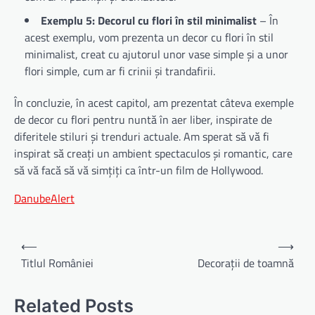
Exemplu 5: Decorul cu flori în stil minimalist
– În
acest exemplu, vom prezenta un decor cu flori în stil
minimalist, creat cu ajutorul unor vase simple și a unor
flori simple, cum ar fi crinii și trandafirii.
În concluzie, în acest capitol, am prezentat câteva exemple
de decor cu flori pentru nuntă în aer liber, inspirate de
diferitele stiluri și trenduri actuale. Am sperat să vă fi
inspirat să creați un ambient spectaculos și romantic, care
să vă facă să vă simțiți ca într-un film de Hollywood.
DanubeAlert
Navigare
⟵
⟶
în
Titlul României
Decorații de toamnă
articole
Related Posts