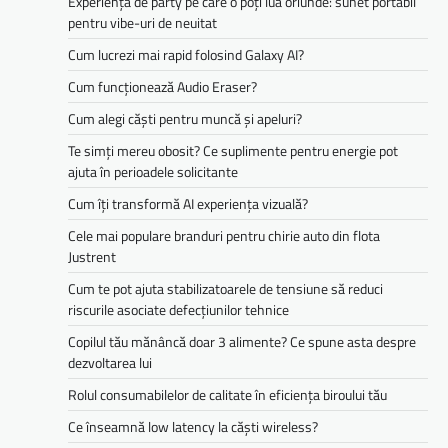
Experiența de party pe care o poți lua oriunde: sunet portabil
pentru vibe-uri de neuitat
Cum lucrezi mai rapid folosind Galaxy AI?
Cum funcționează Audio Eraser?
Cum alegi căști pentru muncă și apeluri?
Te simți mereu obosit? Ce suplimente pentru energie pot
ajuta în perioadele solicitante
Cum îți transformă AI experiența vizuală?
Cele mai populare branduri pentru chirie auto din flota
Justrent
Cum te pot ajuta stabilizatoarele de tensiune să reduci
riscurile asociate defecțiunilor tehnice
Copilul tău mănâncă doar 3 alimente? Ce spune asta despre
dezvoltarea lui
Rolul consumabilelor de calitate în eficiența biroului tău
Ce înseamnă low latency la căști wireless?