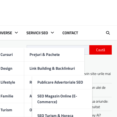
IVERSE
SERVICII SEO
CONTACT
Caută
Cursuri
Prețuri & Pachete
Articole recente
Design
Link Building & Backlinkuri
Asistenții digitali cu AI: cum devin site-urile mai
utile pentru utilizatori
Lifestyle
Redactare Conținut SEO
Publicare Advertoriale SEO
Cum îți afectează motorul mașinii un ulei de
proastă calitate
Familie
Audit SEO Tehnic
Comunicate De Presă
SEO Magazin Online (E-
Experiența de party pe care o poți lua oriunde:
Commerce)
sunet portabil pentru vibe-uri de neuitat
Turism
Optimizare SEO On-Page
Descrieri Produse SEO
Cum lucrezi mai rapid folosind Galaxy AI?
SEO Turism & Horeca