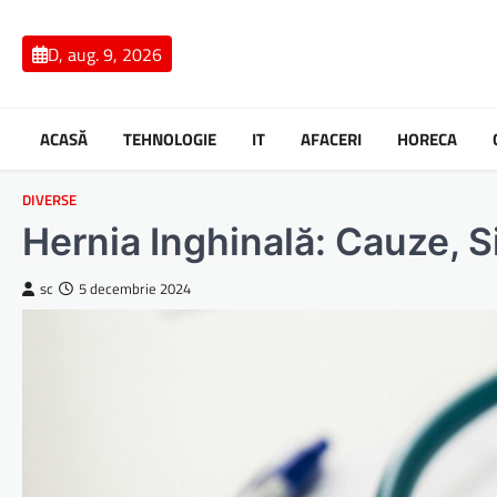
Skip
to
D, aug. 9, 2026
content
ACASĂ
TEHNOLOGIE
IT
AFACERI
HORECA
DIVERSE
Hernia Inghinală: Cauze, 
sc
5 decembrie 2024