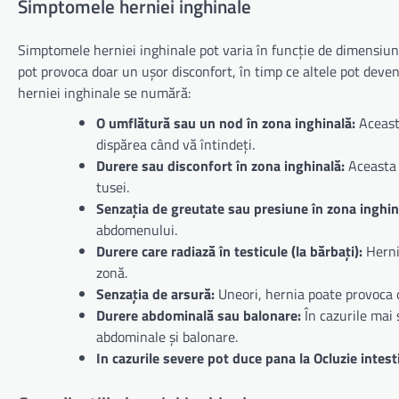
Simptomele herniei inghinale
Simptomele herniei inghinale pot varia în funcție de dimensiune
pot provoca doar un ușor disconfort, în timp ce altele pot deve
herniei inghinale se numără:
O umflătură sau un nod în zona inghinală:
Aceasta
dispărea când vă întindeți.
Durere sau disconfort în zona inghinală:
Aceasta p
tusei.
Senzația de greutate sau presiune în zona inghin
abdomenului.
Durere care radiază în testicule (la bărbați):
Hernii
zonă.
Senzația de arsură:
Uneori, hernia poate provoca o
Durere abdominală sau balonare:
În cazurile mai 
abdominale și balonare.
In cazurile severe pot duce pana la Ocluzie intes