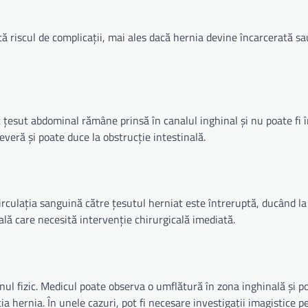
 riscul de complicații, mai ales dacă hernia devine încarcerată sa
t țesut abdominal rămâne prinsă în canalul inghinal și nu poate fi 
veră și poate duce la obstrucție intestinală.
irculația sanguină către țesutul herniat este întreruptă, ducând l
lă care necesită intervenție chirurgicală imediată.
nul fizic. Medicul poate observa o umflătură în zona inghinală și p
a hernia. În unele cazuri, pot fi necesare investigații imagistice p