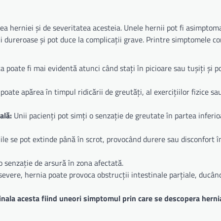
a herniei și de severitatea acesteia. Unele hernii pot fi asimptom
ni dureroase și pot duce la complicații grave. Printre simptomele 
 poate fi mai evidentă atunci când stați în picioare sau tușiți și p
oate apărea în timpul ridicării de greutăți, al exercițiilor fizice sau
ală:
Unii pacienți pot simți o senzație de greutate în partea inferio
le se pot extinde până în scrot, provocând durere sau disconfort î
 senzație de arsură în zona afectată.
severe, hernia poate provoca obstrucții intestinale parțiale, ducând
tinala acesta fiind uneori simptomul prin care se descopera herni