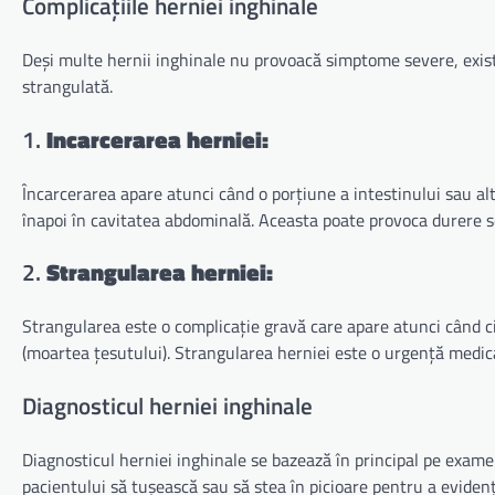
Complicațiile herniei inghinale
Deși multe hernii inghinale nu provoacă simptome severe, există
strangulată.
1.
Incarcerarea herniei:
Încarcerarea apare atunci când o porțiune a intestinului sau al
înapoi în cavitatea abdominală. Aceasta poate provoca durere se
2.
Strangularea herniei:
Strangularea este o complicație gravă care apare atunci când c
(moartea țesutului). Strangularea herniei este o urgență medica
Diagnosticul herniei inghinale
Diagnosticul herniei inghinale se bazează în principal pe exame
pacientului să tușească sau să stea în picioare pentru a evidenți