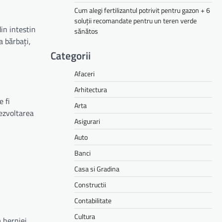
Cum alegi fertilizantul potrivit pentru gazon + 6
soluții recomandate pentru un teren verde
in intestin
sănătos
a bărbați,
Categorii
Afaceri
Arhitectura
 fi
Arta
dezvoltarea
Asigurari
Auto
Banci
Casa si Gradina
Constructii
Contabilitate
Cultura
 herniei.