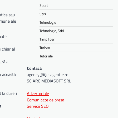
Sport
Stiri
atice sau
comune ale
Tehnologie
Tehnologie, Stiri
oate
Timp liber
Turism
 chiar al
Tutoriale
ară a
Contact
:
n această
agency[@]e-agentie.ro
SC ARC MEDIASOFT SRL
 la dureri
Advertoriale
Comunicate de presa
a
Servicii SEO