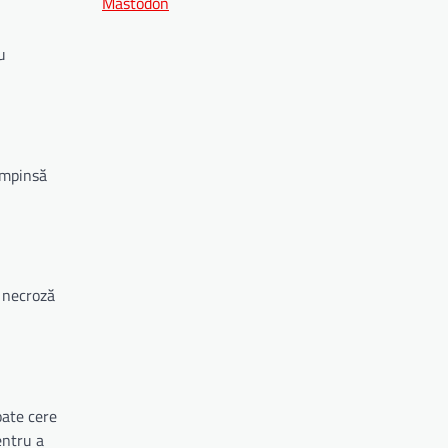
Mastodon
u
împinsă
a necroză
oate cere
entru a