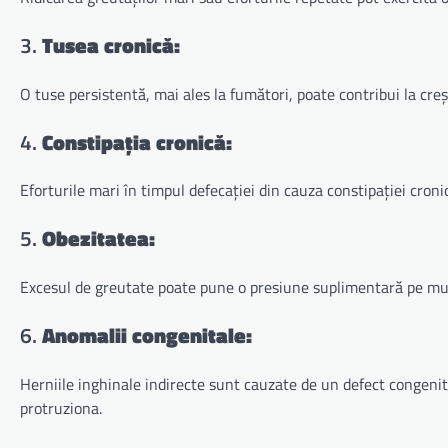
3.
Tusea cronică:
O tuse persistentă, mai ales la fumători, poate contribui la cre
4.
Constipația cronică:
Eforturile mari în timpul defecației din cauza constipației cron
5.
Obezitatea:
Excesul de greutate poate pune o presiune suplimentară pe muș
6.
Anomalii congenitale:
Herniile inghinale indirecte sunt cauzate de un defect congenita
protruziona.