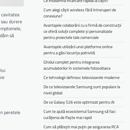
Ce înseamnă încărcare rapidă la căști?
Cum alegi căști wireless fără întreruperi de
n cavitatea
conexiune?
t sau durere
Avantajele colaborării cu o firmă de construcții
 simptomele,
ce oferă soluții complete și personalizate
ndăm să
pentru proiectele tale comerciale
Avantajele utilizării unei platforme online
pentru a găsi locuința potrivită
Ghidul complet pentru integrarea
acumulatorilor în sistemele fotovoltaice
lui
nie
Ce tehnologii definesc televizoarele moderne
De ce televizoarele Samsung sunt populare la
nivel global
De ce Galaxy S26 este optimizat pentru AI
Cum te ajută ecosistemul Samsung să faci
in peretele
curățenia de Paște mai rapid
Cum să plătești mai puțin pe asigurarea RCA