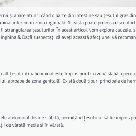
rnii și apare atunci când o parte din intestine sau țesutul gras di
minal inferior, în zona inghinală. Aceasta poate provoca disconfor
 fi strangularea țesuturilor. În acest articol, vom explora cauzele,
 inghinală. Dacă suspectați că aveți această afecțiune, vă recoma
u alt țesut intraabdominal este împins printr-o zonă slabă a perete
ui, aproape de zona genitală). Există două tipuri principale de her
tele abdominal devine slăbită, permițând țesutului să fie împins pr
ii de vârstă medie și în vârstă.