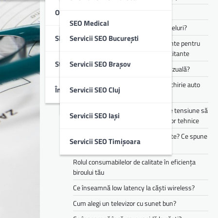
Optimizare SEO Off-Page
Cum funcționează Audio Eraser?
SEO Medical
Cum alegi căști pentru muncă și apeluri?
SEO Local
Servicii SEO București
Te simți mereu obosit? Ce suplimente pentru
SEO B2B & IT
energie pot ajuta în perioadele solicitante
Studii De Caz
Servicii SEO Brașov
Cum îți transformă AI experiența vizuală?
SEO Imobiliare
Cele mai populare branduri pentru chirie auto
Întrebări Frecvente (FAQ)
Servicii SEO Cluj
din flota Justrent
SEO Educație
Cum te pot ajuta stabilizatoarele de tensiune să
Servicii SEO Iași
reduci riscurile asociate defecțiunilor tehnice
Copilul tău mănâncă doar 3 alimente? Ce spune
Servicii SEO Timișoara
asta despre dezvoltarea lui
Rolul consumabilelor de calitate în eficiența
biroului tău
Ce înseamnă low latency la căști wireless?
Cum alegi un televizor cu sunet bun?