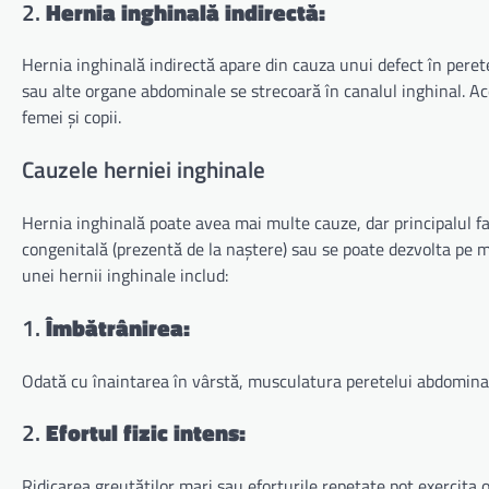
2.
Hernia inghinală indirectă:
Hernia inghinală indirectă apare din cauza unui defect în peretel
sau alte organe abdominale se strecoară în canalul inghinal. Ace
femei și copii.
Cauzele herniei inghinale
Hernia inghinală poate avea mai multe cauze, dar principalul fa
congenitală (prezentă de la naștere) sau se poate dezvolta pe mă
unei hernii inghinale includ:
1.
Îmbătrânirea:
Odată cu înaintarea în vârstă, musculatura peretelui abdominal 
2.
Efortul fizic intens:
Ridicarea greutăților mari sau eforturile repetate pot exercita 