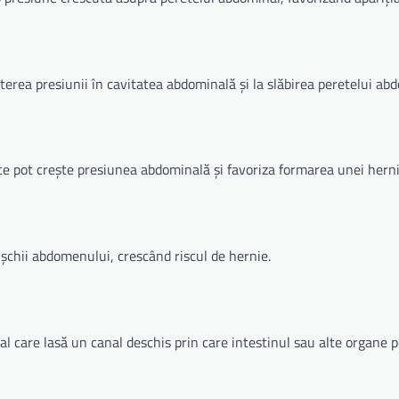
șterea presiunii în cavitatea abdominală și la slăbirea peretelui ab
ice pot crește presiunea abdominală și favoriza formarea unei herni
chii abdomenului, crescând riscul de hernie.
l care lasă un canal deschis prin care intestinul sau alte organe p