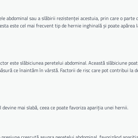
e abdominal sau a slăbirii rezistenței acestuia, prin care o parte d
sta este cel mai frecvent tip de hernie inghinală și poate apărea l
ctor este slăbiciunea peretelui abdominal. Această slăbiciune poate
sură ce înaintăm în vârstă. Factorii de risc care pot contribui la 
devine mai slabă, ceea ce poate favoriza apariția unei hernii.
o presiune crescută asupra peretelui abdominal, favorizând apariția