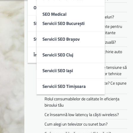
Optimizare SEO Off-Page
Cum funcționează Audio Eraser?
SEO Medical
Cum alegi căști pentru muncă și apeluri?
SEO Local
Servicii SEO București
Te simți mereu obosit? Ce suplimente pentru
SEO B2B & IT
energie pot ajuta în perioadele solicitante
Studii De Caz
Servicii SEO Brașov
Cum îți transformă AI experiența vizuală?
SEO Imobiliare
Cele mai populare branduri pentru chirie auto
Întrebări Frecvente (FAQ)
Servicii SEO Cluj
din flota Justrent
SEO Educație
Cum te pot ajuta stabilizatoarele de tensiune să
Servicii SEO Iași
reduci riscurile asociate defecțiunilor tehnice
Copilul tău mănâncă doar 3 alimente? Ce spune
Servicii SEO Timișoara
asta despre dezvoltarea lui
Rolul consumabilelor de calitate în eficiența
biroului tău
Ce înseamnă low latency la căști wireless?
Cum alegi un televizor cu sunet bun?