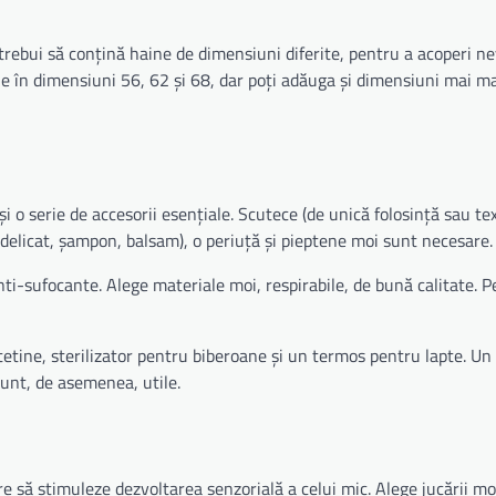
trebui să conțină haine de dimensiuni diferite, pentru a acoperi ne
 în dimensiuni 56, 62 și 68, dar poți adăuga și dimensiuni mai ma
i o serie de accesorii esențiale. Scutece (de unică folosință sau text
elicat, șampon, balsam), o periuță și pieptene moi sunt necesare.
anti-sufocante. Alege materiale moi, respirabile, de bună calitate. 
tetine, sterilizator pentru biberoane și un termos pentru lapte. Un
unt, de asemenea, utile.
are să stimuleze dezvoltarea senzorială a celui mic. Alege jucării moi