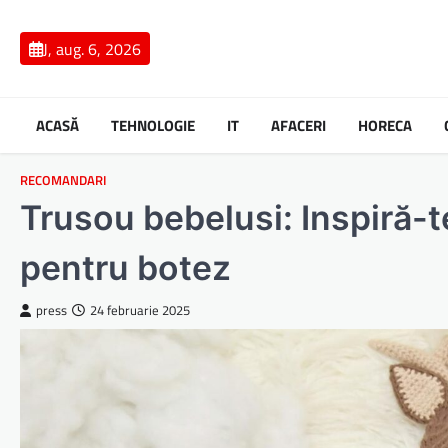
Skip
to
J, aug. 6, 2026
content
ACASĂ
TEHNOLOGIE
IT
AFACERI
HORECA
RECOMANDARI
Trusou bebelusi: Inspiră-t
pentru botez
press
24 februarie 2025