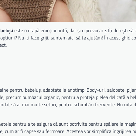
ebeluși
este o etapă emoționantă, dar și o provocare. Îți dorești să 
 opțiuni? Nu-ți face griji, suntem aici să te ajutăm! În acest ghid c
ect.
aine pentru bebeluș, adaptate la anotimp. Body-uri, salopete, pija
le, precum bumbacul organic, pentru a proteja pielea delicată a be
ndat să ai mai multe seturi, pentru schimbări frecvente. Nu uita d
chetele pentru a te asigura că sunt potrivite pentru spălare la maș
e, cum ar fi capse sau fermoare. Acestea vor simplifica îngrijirea b