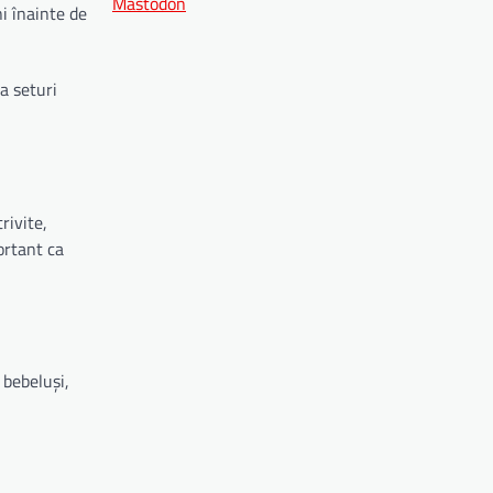
Mastodon
i înainte de
a seturi
rivite,
ortant ca
 bebeluși,