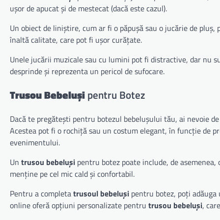
ușor de apucat și de mestecat (dacă este cazul).
Un obiect de liniștire, cum ar fi o păpușă sau o jucărie de pluș
înaltă calitate, care pot fi ușor curățate.
Unele jucării muzicale sau cu lumini pot fi distractive, dar nu su
desprinde și reprezenta un pericol de sufocare.
Trusou Bebeluși
pentru Botez
Dacă te pregătești pentru botezul bebelușului tău, ai nevoie d
Acestea pot fi o rochiță sau un costum elegant, în funcție de pre
evenimentului.
Un
trusou bebeluși
pentru botez poate include, de asemenea, o h
menține pe cel mic cald și confortabil.
Pentru a completa
trusoul bebeluși
pentru botez, poți adăuga 
online oferă opțiuni personalizate pentru
trusou bebeluși
, car