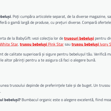
beluși
. Poți cumpăra articolele separat, de la diverse magazine, sa
feră o gamă largă de produse, cu prețuri diverse. Compară ofertele
rta de la BabyGift: vezi colecția lor de
trusouri bebeluși
pentru div
White Star
,
trusou bebeluși
Pink Star
sau
trusou bebeluși
Ivory S
t de calitate superioară și sigure pentru bebelușul tău. Verifică ma
le altor părinți pentru a te asigura că faci o alegere bună.
nea trusoului depinde de preferințele tale și de buget. Un trusou
.
ul bebeluși?
Bumbacul organic este o alegere excelentă, fiind moa