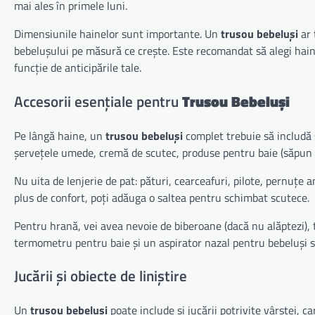
mai ales în primele luni.
Dimensiunile hainelor sunt importante. Un
trusou bebeluși
ar 
bebelușului pe măsură ce crește. Este recomandat să alegi haine
funcție de anticipările tale.
Accesorii esențiale pentru
Trusou Bebeluși
Pe lângă haine, un
trusou bebeluși
complet trebuie să includă ș
șervețele umede, cremă de scutec, produse pentru baie (săpun d
Nu uita de lenjerie de pat: pături, cearceafuri, pilote, pernuțe 
plus de confort, poți adăuga o saltea pentru schimbat scutece.
Pentru hrană, vei avea nevoie de biberoane (dacă nu alăptezi), 
termometru pentru baie și un aspirator nazal pentru bebeluși s
Jucării și obiecte de liniștire
Un
trusou bebeluși
poate include și jucării potrivite vârstei, c