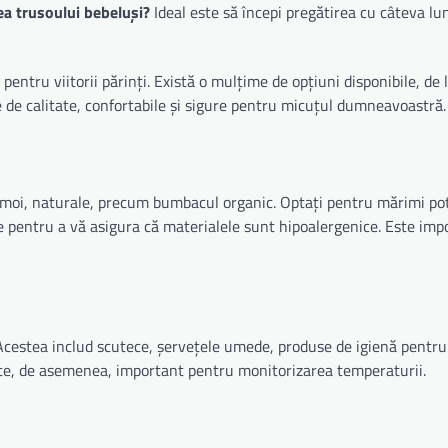
a trusoului bebeluși?
Ideal este să începi pregătirea cu câteva lun
ntru viitorii părinți. Există o mulțime de opțiuni disponibile, de l
le de calitate, confortabile și sigure pentru micuțul dumneavoastră.
e moi, naturale, precum bumbacul organic. Optați pentru mărimi pot
le pentru a vă asigura că materialele sunt hipoalergenice. Este imp
 Acestea includ scutece, șervețele umede, produse de igienă pentru
ste, de asemenea, important pentru monitorizarea temperaturii.