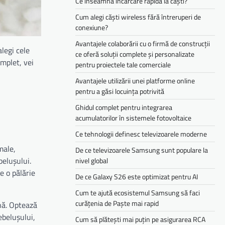
Ce înseamnă încărcare rapidă la căști?
Cum alegi căști wireless fără întreruperi de
conexiune?
Avantajele colaborării cu o firmă de construcții
alegi cele
ce oferă soluții complete și personalizate
omplet, vei
pentru proiectele tale comerciale
Avantajele utilizării unei platforme online
pentru a găsi locuința potrivită
Ghidul complet pentru integrarea
acumulatorilor în sistemele fotovoltaice
Ce tehnologii definesc televizoarele moderne
male,
De ce televizoarele Samsung sunt populare la
belușului.
nivel global
e o pălărie
De ce Galaxy S26 este optimizat pentru AI
Cum te ajută ecosistemul Samsung să faci
curățenia de Paște mai rapid
ină. Optează
ebelușului,
Cum să plătești mai puțin pe asigurarea RCA