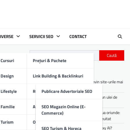
IVERSE
SERVICII SEO
CONTACT
Caută
Cursuri
Prețuri & Pachete
Articole recente
Design
Link Building & Backlinkuri
Asistenții digitali cu AI: cum devin site-urile mai
utile pentru utilizatori
Lifestyle
Redactare Conținut SEO
Publicare Advertoriale SEO
Cum îți afectează motorul mașinii un ulei de
proastă calitate
Familie
Audit SEO Tehnic
Comunicate De Presă
SEO Magazin Online (E-
Experiența de party pe care o poți lua oriunde:
Commerce)
sunet portabil pentru vibe-uri de neuitat
Turism
Optimizare SEO On-Page
Descrieri Produse SEO
Cum lucrezi mai rapid folosind Galaxy AI?
SEO Turism & Horeca