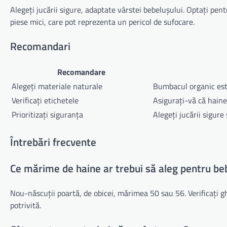
Alegeți jucării sigure, adaptate vârstei bebelușului. Optați pentr
piese mici, care pot reprezenta un pericol de sufocare.
Recomandari
Recomandare
Alegeți materiale naturale
Bumbacul organic este
Verificați etichetele
Asigurați-vă că haine
Prioritizați siguranța
Alegeți jucării sigure
Întrebări frecvente
Ce mărime de haine ar trebui să aleg pentru be
Nou-născuții poartă, de obicei, mărimea 50 sau 56. Verificați 
potrivită.