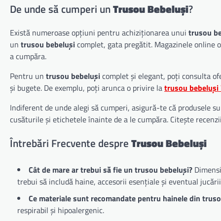
De unde să cumperi un
Trusou Bebeluși
?
Există numeroase opțiuni pentru achiziționarea unui
trusou be
un
trusou bebeluși
complet, gata pregătit. Magazinele online o
a cumpăra.
Pentru un
trusou bebeluși
complet și elegant, poți consulta ofe
și bugete. De exemplu, poți arunca o privire la
trusou bebeluși
Indiferent de unde alegi să cumperi, asigură-te că produsele sun
cusăturile și etichetele înainte de a le cumpăra. Citește recenzii
Întrebări Frecvente despre
Trusou Bebeluși
Cât de mare ar trebui să fie un trusou bebeluși?
Dimensiu
trebui să includă haine, accesorii esențiale și eventual jucării
Ce materiale sunt recomandate pentru hainele din truso
respirabil și hipoalergenic.