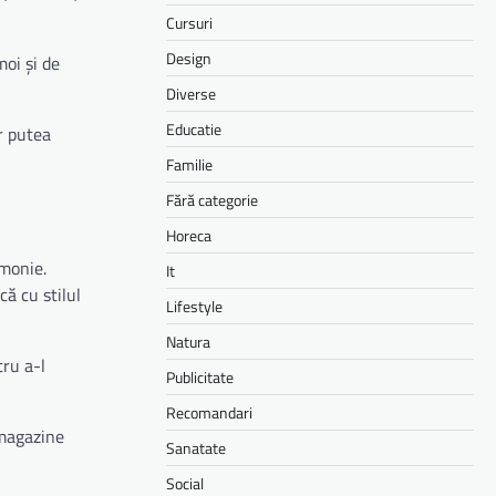
Cursuri
Design
moi și de
Diverse
Educatie
ar putea
Familie
Fără categorie
Horeca
emonie.
It
că cu stilul
Lifestyle
Natura
tru a-l
Publicitate
Recomandari
 magazine
Sanatate
Social