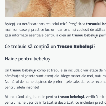
Aștepți cu nerăbdare sosirea celui mic? Pregătirea
trusoului b
mai frumoase și practice lucruri, dar te simți copleșit de atâtea
găsi informații esențiale pentru a crea un
trusou bebeluși
perf
Ce trebuie să conțină un
Trusou Bebeluși
?
Haine pentru bebeluș
Un
trusou bebeluși
complet trebuie să includă o varietate de h
cămășuțe și șosete sunt esențiale. Alege materiale moi, natura
Numărul de haine depinde de preferințele tale, dar este recoma
pentru zilele însorite!
Atunci când alegi hainele pentru
trusou bebeluși
, verifică eti
pentru haine ușor de îmbrăcat și dezbrăcat, cu închideri practic