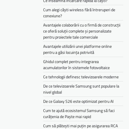
Ce înseamnă încărcare rapidă la căști?
Cum alegi căști wireless fără întreruperi de
conexiune?
Avantajele colaborării cu o firmă de construcții
ce oferă soluții complete și personalizate
pentru proiectele tale comerciale
Avantajele utilizării unei platforme online
pentru a găsi locuința potrivită
Ghidul complet pentru integrarea
acumulatorilor în sistemele fotovoltaice
Ce tehnologii definesc televizoarele moderne
De ce televizoarele Samsung sunt populare la
nivel global
De ce Galaxy S26 este optimizat pentru AI
Cum te ajută ecosistemul Samsung să faci
curățenia de Paște mai rapid
Cum să plătești mai puțin pe asigurarea RCA