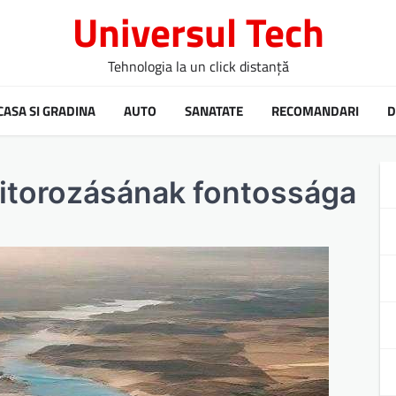
Universul Tech
Tehnologia la un click distanță
CASA SI GRADINA
AUTO
SANATATE
RECOMANDARI
D
itorozásának fontossága