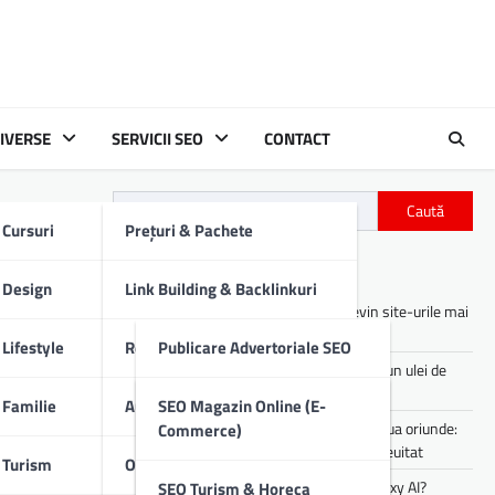
IVERSE
SERVICII SEO
CONTACT
Caută
Cursuri
Prețuri & Pachete
Articole recente
Design
Link Building & Backlinkuri
Asistenții digitali cu AI: cum devin site-urile mai
utile pentru utilizatori
Lifestyle
Redactare Conținut SEO
Publicare Advertoriale SEO
Cum îți afectează motorul mașinii un ulei de
proastă calitate
Familie
Audit SEO Tehnic
Comunicate De Presă
SEO Magazin Online (E-
Experiența de party pe care o poți lua oriunde:
Commerce)
sunet portabil pentru vibe-uri de neuitat
Turism
Optimizare SEO On-Page
Descrieri Produse SEO
Cum lucrezi mai rapid folosind Galaxy AI?
SEO Turism & Horeca