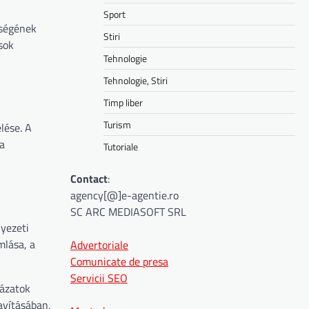
Sport
őségének
Stiri
sok
Tehnologie
Tehnologie, Stiri
Timp liber
Turism
lése. A
a
Tutoriale
Contact
:
agency[@]e-agentie.ro
SC ARC MEDIASOFT SRL
yezeti
mlása, a
Advertoriale
Comunicate de presa
Servicii SEO
kázatok
avításában,