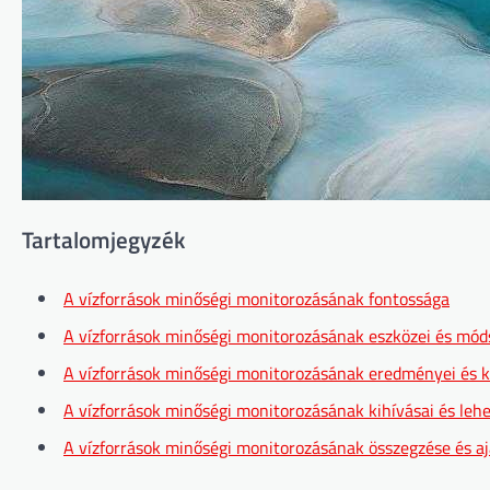
Tartalomjegyzék
A vízforrások minőségi monitorozásának fontossága
A vízforrások minőségi monitorozásának eszközei és mód
A vízforrások minőségi monitorozásának eredményei és 
A vízforrások minőségi monitorozásának kihívásai és leh
A vízforrások minőségi monitorozásának összegzése és a