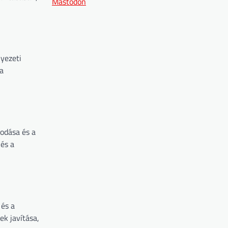
Mastodon
yezeti
a
odása és a
és a
 és a
k javítása,