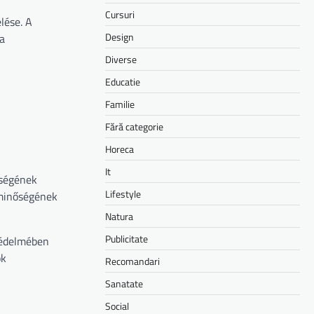
Cursuri
lése. A
Design
a
Diverse
Educatie
Familie
Fără categorie
Horeca
It
őségének
Lifestyle
 minőségének
Natura
Publicitate
védelmében
ok
Recomandari
Sanatate
Social