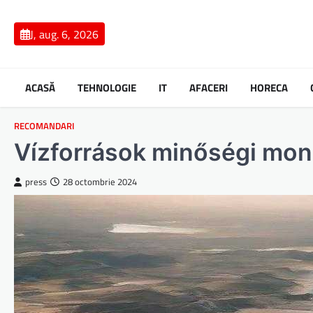
Skip
to
J, aug. 6, 2026
content
ACASĂ
TEHNOLOGIE
IT
AFACERI
HORECA
RECOMANDARI
Vízforrások minőségi mon
press
28 octombrie 2024