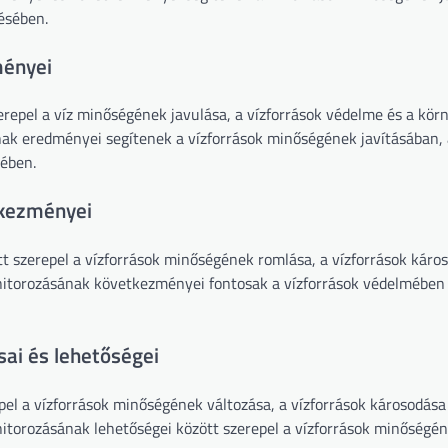
ésében.
ményei
epel a víz minőségének javulása, a vízforrások védelme és a körn
ak eredményei segítenek a vízforrások minőségének javításában, 
sében.
tkezményei
 szerepel a vízforrások minőségének romlása, a vízforrások káros
nitorozásának következményei fontosak a vízforrások védelmében 
sai és lehetőségei
pel a vízforrások minőségének változása, a vízforrások károsodása
torozásának lehetőségei között szerepel a vízforrások minőségéne