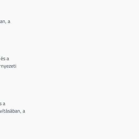
an, a
 és a
rnyezeti
s a
vításában, a