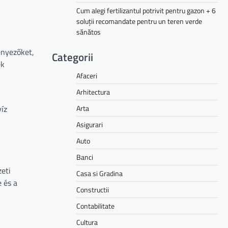
Cum alegi fertilizantul potrivit pentru gazon + 6
soluții recomandate pentru un teren verde
sănătos
ényezőket,
Categorii
ek
Afaceri
Arhitectura
Arta
íz
Asigurari
Auto
Banci
zeti
Casa si Gradina
 és a
Constructii
Contabilitate
Cultura