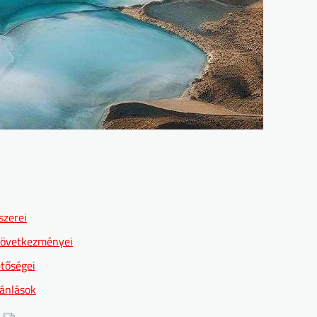
szerei
következményei
etőségei
jánlások