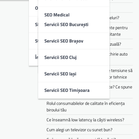
Optimizare SEO Off-Page
Cum funcționează Audio Eraser?
SEO Medical
Cum alegi căști pentru muncă și apeluri?
SEO Local
Servicii SEO București
Te simți mereu obosit? Ce suplimente pentru
SEO B2B & IT
energie pot ajuta în perioadele solicitante
Studii De Caz
Servicii SEO Brașov
Cum îți transformă AI experiența vizuală?
SEO Imobiliare
Cele mai populare branduri pentru chirie auto
Întrebări Frecvente (FAQ)
Servicii SEO Cluj
din flota Justrent
SEO Educație
Cum te pot ajuta stabilizatoarele de tensiune să
Servicii SEO Iași
reduci riscurile asociate defecțiunilor tehnice
Copilul tău mănâncă doar 3 alimente? Ce spune
Servicii SEO Timișoara
asta despre dezvoltarea lui
Rolul consumabilelor de calitate în eficiența
biroului tău
Ce înseamnă low latency la căști wireless?
Cum alegi un televizor cu sunet bun?