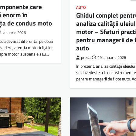
componente care
AUTO
ă enorm în
Ghidul complet pentr
nța de condus moto
analiza calității uleiu
motor – Sfaturi pract
1 ianuarie 2026
pentru managerii de 
c cu adevarat diferenta, pe doua
auto
 vedere, atenția motocicliștilor
 spre motor, suspensie sau…
press
19 ianuarie 2026
În prezent, analiza calității uleiulu
se dovedește a fi un instrument e
pentru managerii de flote auto. 