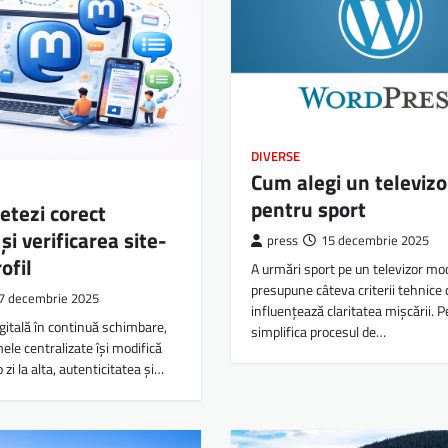
DIVERSE
Cum alegi un televizo
pentru sport
setezi corect
 și verificarea site-
press
15 decembrie 2025
rofil
A urmări sport pe un televizor mo
presupune câteva criterii tehnice 
7 decembrie 2025
influențează claritatea mișcării. P
igitală în continuă schimbare,
simplifica procesul de…
ele centralizate își modifică
o zi la alta, autenticitatea și…