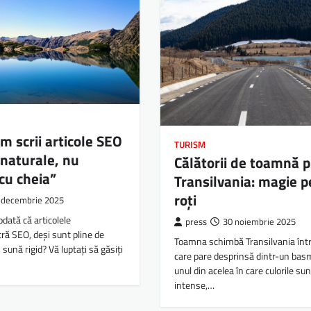
m scrii articole SEO
TURISM
 naturale, nu
Călătorii de toamnă p
cu cheia”
Transilvania: magie 
roți
 decembrie 2025
odată că articolele
press
30 noiembrie 2025
ă SEO, deși sunt pline de
Toamna schimbă Transilvania înt
 sună rigid? Vă luptați să găsiți
care pare desprinsă dintr-un basm
unul din acelea în care culorile su
intense,…