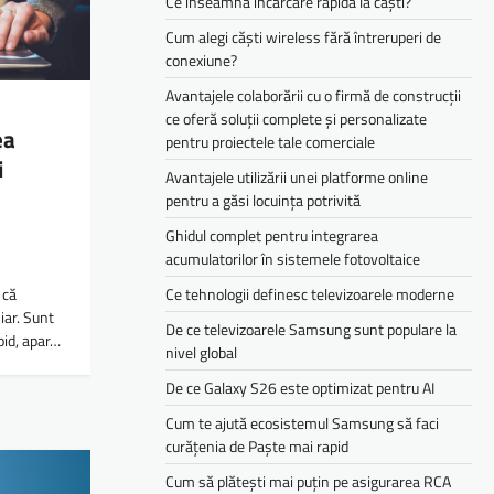
Ce înseamnă încărcare rapidă la căști?
Cum alegi căști wireless fără întreruperi de
conexiune?
Avantajele colaborării cu o firmă de construcții
ce oferă soluții complete și personalizate
ea
pentru proiectele tale comerciale
i
Avantajele utilizării unei platforme online
pentru a găsi locuința potrivită
Ghidul complet pentru integrarea
acumulatorilor în sistemele fotovoltaice
 că
Ce tehnologii definesc televizoarele moderne
iar. Sunt
De ce televizoarele Samsung sunt populare la
pid, apar…
nivel global
De ce Galaxy S26 este optimizat pentru AI
Cum te ajută ecosistemul Samsung să faci
curățenia de Paște mai rapid
Cum să plătești mai puțin pe asigurarea RCA