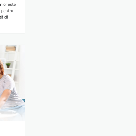
ilor este
i pentru
tă că