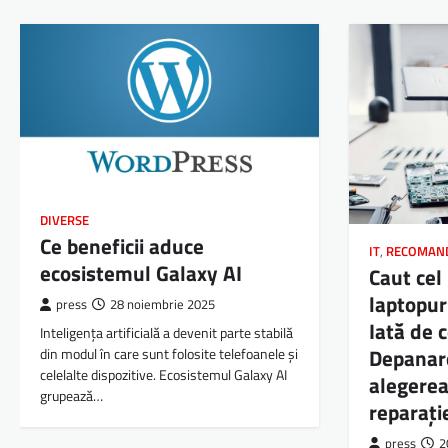
DIVERSE
Ce beneficii aduce
IT
,
RECOMAN
ecosistemul Galaxy AI
Caut cel
laptopur
press
28 noiembrie 2025
Iată de 
Inteligența artificială a devenit parte stabilă
Depanar
din modul în care sunt folosite telefoanele și
celelalte dispozitive. Ecosistemul Galaxy AI
alegerea
grupează…
reparați
press
2