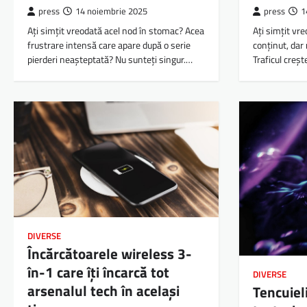
press
14 noiembrie 2025
press
1
Ați simțit vreodată acel nod în stomac? Acea
Ați simțit vre
frustrare intensă care apare după o serie
conținut, dar
pierderi neașteptată? Nu sunteți singur.…
Traficul creșt
DIVERSE
Încărcătoarele wireless 3-
în-1 care îți încarcă tot
DIVERSE
arsenalul tech în același
Tencuiel