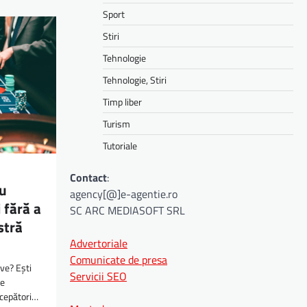
Sport
Stiri
Tehnologie
Tehnologie, Stiri
Timp liber
Turism
Tutoriale
Contact
:
ru
agency[@]e-agentie.ro
 fără a
SC ARC MEDIASOFT SRL
stră
Advertoriale
Comunicate de presa
ive? Ești
Servicii SEO
de
ncepători…