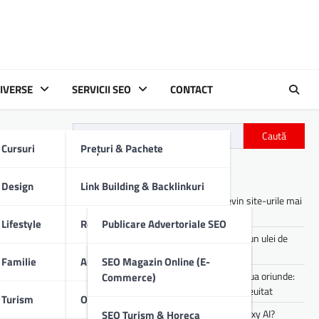
IVERSE
SERVICII SEO
CONTACT
Caută
Cursuri
Prețuri & Pachete
Articole recente
Design
Link Building & Backlinkuri
Asistenții digitali cu AI: cum devin site-urile mai
utile pentru utilizatori
Lifestyle
Redactare Conținut SEO
Publicare Advertoriale SEO
Cum îți afectează motorul mașinii un ulei de
proastă calitate
Familie
Audit SEO Tehnic
Comunicate De Presă
SEO Magazin Online (E-
Experiența de party pe care o poți lua oriunde:
Commerce)
sunet portabil pentru vibe-uri de neuitat
Turism
Optimizare SEO On-Page
Descrieri Produse SEO
Cum lucrezi mai rapid folosind Galaxy AI?
SEO Turism & Horeca