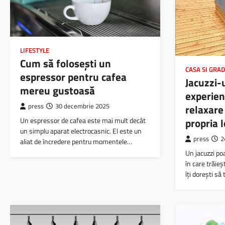
LIFESTYLE
Cum să folosești un
CASA SI GRA
espressor pentru cafea
Jacuzzi-
mereu gustoasă
experien
press
30 decembrie 2025
relaxare 
Un espressor de cafea este mai mult decât
propria 
un simplu aparat electrocasnic. El este un
press
2
aliat de încredere pentru momentele…
Un jacuzzi p
în care trăie
îți dorești să