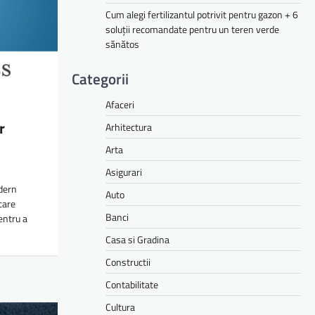
Cum alegi fertilizantul potrivit pentru gazon + 6
soluții recomandate pentru un teren verde
sănătos
Categorii
Afaceri
r
Arhitectura
Arta
Asigurari
dern
Auto
care
Banci
entru a
Casa si Gradina
Constructii
Contabilitate
Cultura