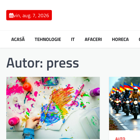
Skip
to
vin, aug. 7, 2026
content
ACASĂ
TEHNOLOGIE
IT
AFACERI
HORECA
Autor:
press
AUTO