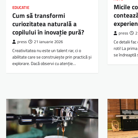
Micile 
EDUCATIE
conteaz
Cum să transformi
experie
curiozitatea naturală a
copilului în inovație pură?
press
2
Ce detalii fa
press
21 ianuarie 2026
roti! La prima
Creativitatea nu este un talent rar, ci o
se îndreaptă
abilitate care se construiește prin practică și
explorare. Dacă observi cu atenție…