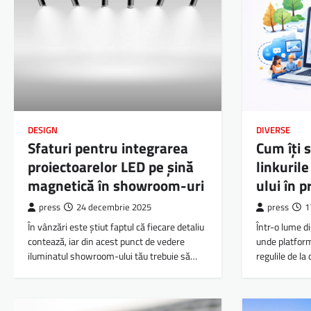
DESIGN
DIVERSE
Sfaturi pentru integrarea
Cum îți 
proiectoarelor LED pe șină
linkurile
magnetică în showroom-uri
ului în p
press
24 decembrie 2025
press
1
În vânzări este știut faptul că fiecare detaliu
Într-o lume d
contează, iar din acest punct de vedere
unde platform
iluminatul showroom-ului tău trebuie să…
regulile de la 