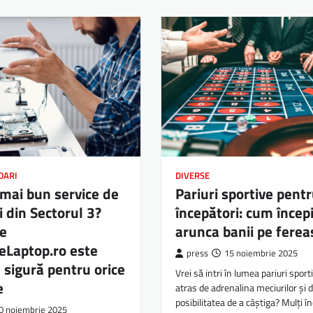
DARI
DIVERSE
 mai bun service de
Pariuri sportive pent
i din Sectorul 3?
începători: cum începi
ce
arunca banii pe ferea
eLaptop.ro este
press
15 noiembrie 2025
 sigură pentru orice
Vrei să intri în lumea pariuri sport
e
atras de adrenalina meciurilor și 
posibilitatea de a câștiga? Mulți î
0 noiembrie 2025