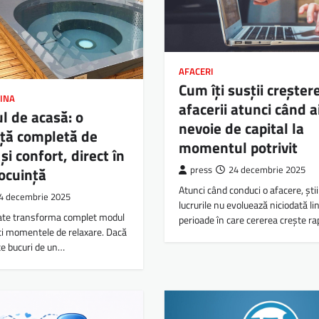
AFACERI
Cum îți susții creșter
DINA
afacerii atunci când a
ul de acasă: o
nevoie de capital la
ță completă de
momentul potrivit
și confort, direct în
press
24 decembrie 2025
locuință
Atunci când conduci o afacere, știi
4 decembrie 2025
lucrurile nu evoluează niciodată lin
oate transforma complet modul
perioade în care cererea crește ra
ști momentele de relaxare. Dacă
 te bucuri de un…