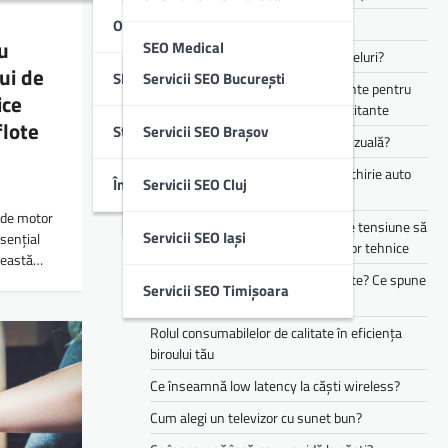
Optimizare SEO Off-Page
Cum funcționează Audio Eraser?
u
SEO Medical
Cum alegi căști pentru muncă și apeluri?
lui de
SEO Local
Servicii SEO București
Te simți mereu obosit? Ce suplimente pentru
ice
SEO B2B & IT
energie pot ajuta în perioadele solicitante
flote
Studii De Caz
Servicii SEO Brașov
Cum îți transformă AI experiența vizuală?
SEO Imobiliare
Cele mai populare branduri pentru chirie auto
Întrebări Frecvente (FAQ)
Servicii SEO Cluj
din flota Justrent
SEO Educație
i de motor
Cum te pot ajuta stabilizatoarele de tensiune să
Servicii SEO Iași
sențial
reduci riscurile asociate defecțiunilor tehnice
Această…
Copilul tău mănâncă doar 3 alimente? Ce spune
Servicii SEO Timișoara
asta despre dezvoltarea lui
Rolul consumabilelor de calitate în eficiența
biroului tău
Ce înseamnă low latency la căști wireless?
Cum alegi un televizor cu sunet bun?