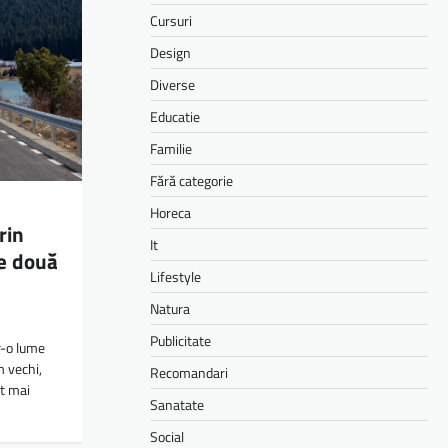
Cursuri
Design
Diverse
Educatie
Familie
Fără categorie
Horeca
rin
It
pe două
Lifestyle
Natura
Publicitate
r-o lume
 vechi,
Recomandari
nt mai
Sanatate
Social