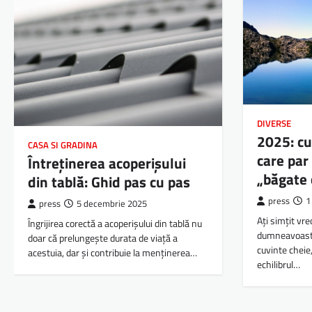
DIVERSE
2025: cu
CASA SI GRADINA
care par
Întreținerea acoperișului
„băgate 
din tablă: Ghid pas cu pas
press
1
press
5 decembrie 2025
Ați simțit vre
Îngrijirea corectă a acoperișului din tablă nu
dumneavoastr
doar că prelungește durata de viață a
cuvinte cheie,
acestuia, dar și contribuie la menținerea…
echilibrul…