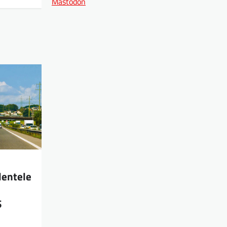
Mastodon
dentele
S