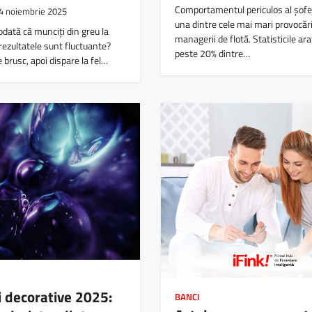
Comportamentul periculos al șofer
4 noiembrie 2025
una dintre cele mai mari provocăr
odată că munciți din greu la
managerii de flotă. Statisticile ara
 rezultatele sunt fluctuante?
peste 20% dintre…
e brusc, apoi dispare la fel…
i decorative 2025:
BANCI