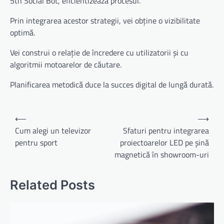
5th Social Bot, eficientizează procesul.
Prin integrarea acestor strategii, vei obține o vizibilitate
optimă.
Vei construi o relație de încredere cu utilizatorii și cu
algoritmii motoarelor de căutare.
Planificarea metodică duce la succes digital de lungă durată.
Navigare
⟵
⟶
în
Cum alegi un televizor
Sfaturi pentru integrarea
pentru sport
proiectoarelor LED pe șină
articole
magnetică în showroom-uri
Related Posts