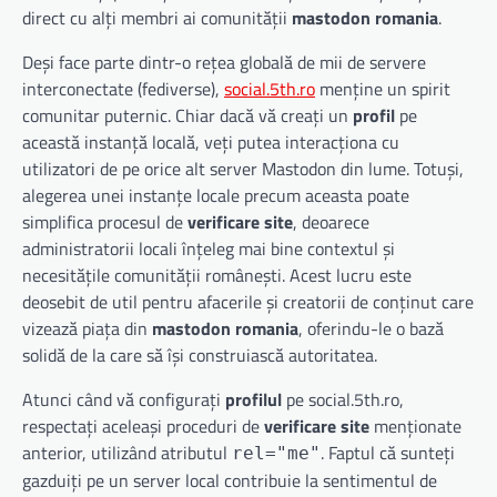
direct cu alți membri ai comunității
mastodon romania
.
Deși face parte dintr-o rețea globală de mii de servere
interconectate (fediverse),
social.5th.ro
menține un spirit
comunitar puternic. Chiar dacă vă creați un
profil
pe
această instanță locală, veți putea interacționa cu
utilizatori de pe orice alt server Mastodon din lume. Totuși,
alegerea unei instanțe locale precum aceasta poate
simplifica procesul de
verificare site
, deoarece
administratorii locali înțeleg mai bine contextul și
necesitățile comunității românești. Acest lucru este
deosebit de util pentru afacerile și creatorii de conținut care
vizează piața din
mastodon romania
, oferindu-le o bază
solidă de la care să își construiască autoritatea.
Atunci când vă configurați
profilul
pe social.5th.ro,
respectați aceleași proceduri de
verificare site
menționate
anterior, utilizând atributul
. Faptul că sunteți
rel="me"
gazduiți pe un server local contribuie la sentimentul de