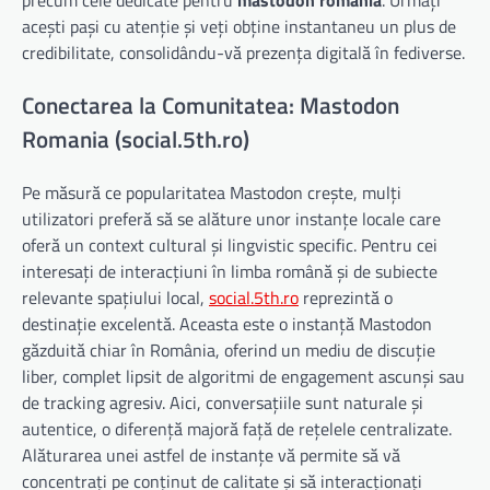
precum cele dedicate pentru
mastodon romania
. Urmați
acești pași cu atenție și veți obține instantaneu un plus de
credibilitate, consolidându-vă prezența digitală în fediverse.
Conectarea la Comunitatea: Mastodon
Romania (social.5th.ro)
Pe măsură ce popularitatea Mastodon crește, mulți
utilizatori preferă să se alăture unor instanțe locale care
oferă un context cultural și lingvistic specific. Pentru cei
interesați de interacțiuni în limba română și de subiecte
relevante spațiului local,
social.5th.ro
reprezintă o
destinație excelentă. Aceasta este o instanță Mastodon
găzduită chiar în România, oferind un mediu de discuție
liber, complet lipsit de algoritmi de engagement ascunși sau
de tracking agresiv. Aici, conversațiile sunt naturale și
autentice, o diferență majoră față de rețelele centralizate.
Alăturarea unei astfel de instanțe vă permite să vă
concentrați pe conținut de calitate și să interacționați