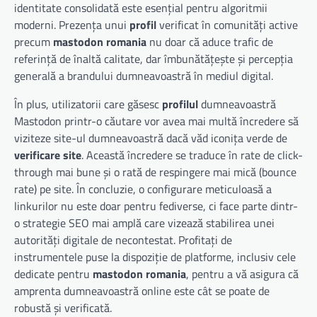
identitate consolidată este esențial pentru algoritmii
moderni. Prezența unui
profil
verificat în comunități active
precum
mastodon romania
nu doar că aduce trafic de
referință de înaltă calitate, dar îmbunătățește și percepția
generală a brandului dumneavoastră în mediul digital.
În plus, utilizatorii care găsesc
profilul
dumneavoastră
Mastodon printr-o căutare vor avea mai multă încredere să
viziteze site-ul dumneavoastră dacă văd iconița verde de
verificare site
. Această încredere se traduce în rate de click-
through mai bune și o rată de respingere mai mică (bounce
rate) pe site. În concluzie, o configurare meticuloasă a
linkurilor nu este doar pentru fediverse, ci face parte dintr-
o strategie SEO mai amplă care vizează stabilirea unei
autorități digitale de necontestat. Profitați de
instrumentele puse la dispoziție de platforme, inclusiv cele
dedicate pentru
mastodon romania
, pentru a vă asigura că
amprenta dumneavoastră online este cât se poate de
robustă și verificată.