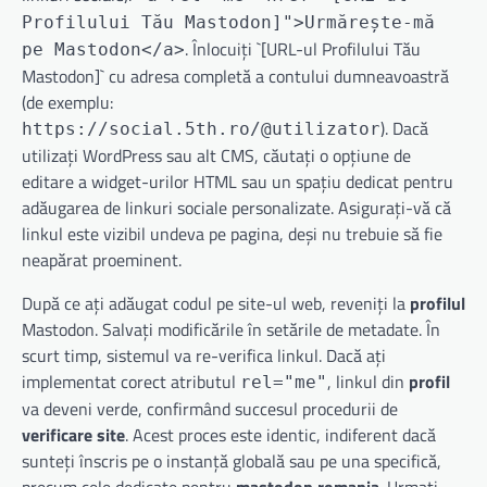
Profilului Tău Mastodon]">Urmărește-mă
. Înlocuiți `[URL-ul Profilului Tău
pe Mastodon</a>
Mastodon]` cu adresa completă a contului dumneavoastră
(de exemplu:
). Dacă
https://social.5th.ro/@utilizator
utilizați WordPress sau alt CMS, căutați o opțiune de
editare a widget-urilor HTML sau un spațiu dedicat pentru
adăugarea de linkuri sociale personalizate. Asigurați-vă că
linkul este vizibil undeva pe pagina, deși nu trebuie să fie
neapărat proeminent.
După ce ați adăugat codul pe site-ul web, reveniți la
profilul
Mastodon. Salvați modificările în setările de metadate. În
scurt timp, sistemul va re-verifica linkul. Dacă ați
implementat corect atributul
, linkul din
profil
rel="me"
va deveni verde, confirmând succesul procedurii de
verificare site
. Acest proces este identic, indiferent dacă
sunteți înscris pe o instanță globală sau pe una specifică,