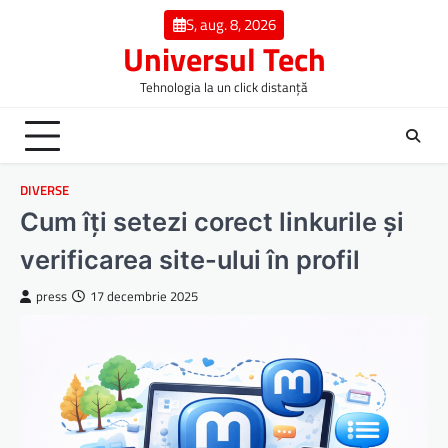
Skip
S, aug. 8, 2026
to
Universul Tech
content
Tehnologia la un click distanță
DIVERSE
Cum îți setezi corect linkurile și
verificarea site-ului în profil
press
17 decembrie 2025