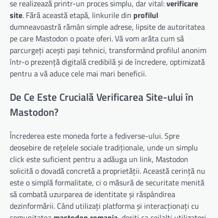
se realizează printr-un proces simplu, dar vital:
verificare
site
. Fără această etapă, linkurile din
profilul
dumneavoastră rămân simple adrese, lipsite de autoritatea
pe care Mastodon o poate oferi. Vă vom arăta cum să
parcurgeți acești pași tehnici, transformând profilul anonim
într-o prezență digitală credibilă și de încredere, optimizată
pentru a vă aduce cele mai mari beneficii.
De Ce Este Crucială Verificarea Site-ului în
Mastodon?
Încrederea este moneda forte a fediverse-ului. Spre
deosebire de rețelele sociale tradiționale, unde un simplu
click este suficient pentru a adăuga un link, Mastodon
solicită o dovadă concretă a proprietății. Această cerință nu
este o simplă formalitate, ci o măsură de securitate menită
să combată uzurparea de identitate și răspândirea
dezinformării. Când utilizați platforma și interacționați cu
comunitatea
mastodon romania
, doriți ca ceilalți utilizatori