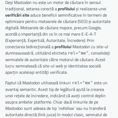
Deși Mastodon nu este un motor de căutare în sensul
tradițional, setarea corectă a
profilului
și realizarea unei
verificări site
aduce beneficii semnificative în termeni de
optimizare pentru motoarele de căutare (SEO) și autoritate
digitală. Motoarele de căutare majore, precum Google,
acordă o importanță din ce în ce mai mare E-E-A-T
(Experiență, Expertiză, Autoritate, Încredere). Prin
conectarea bidirecțională a
profilului
Mastodon cu site-ul
dumneavoastră, utilizând eticheta
, consolidați
rel="me"
semnalele de autoritate către motorul de căutare. Acest
lucru semnalează că site-ul web și identitatea socială
aparțin aceleiași entități verificate.
Faptul că Mastodon utilizează linkuri
este un
rel="me"
avantaj semantic. Acest tip de legătură ajută la crearea
unei rețele de încredere, indicând că aveți control deplin
asupra ambelor platforme. Chiar dacă linkurile de pe
Mastodon sunt adesea de tip `nofollow` sau nu transferă
autoritate directă (link juice) în modul clasic, semnalul de