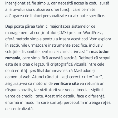
intenționat să fie simplu, dar necesită acces la codul sursă
al site-ului sau utilizarea unei funcții care permite
adăugarea de linkuri personalizate cu atribute specifice.
Deși poate părea tehnic, majoritatea sistemelor de
management al conținutului (CMS) precum WordPress,
oferă metode simple pentru a insera acest cod. Vom explora
în secțiunile următoare instrumente specifice, inclusiv
soluțiile disponibile pentru cei care activează în
mastodon
romania
, care simplifică această sarcină. Rețineți că scopul
este de a crea o legătură criptografică vizuală între cele
două entități:
profilul
dumneavoastră Mastodon și
domeniul web. Atunci când utilizați corect
,
rel="me"
asigurați-vă că motorul de
verificare site
va returna un
răspuns pozitiv, iar vizitatorii vor vedea imediat sigiliul
verde de credibilitate. Acest mic detaliu face o diferență
enormă în modul în care sunteți perceput în întreaga rețea
descentralizată.