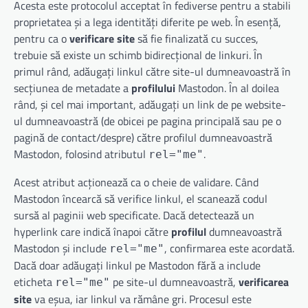
Acesta este protocolul acceptat în fediverse pentru a stabili
proprietatea și a lega identități diferite pe web. În esență,
pentru ca o
verificare site
să fie finalizată cu succes,
trebuie să existe un schimb bidirecțional de linkuri. În
primul rând, adăugați linkul către site-ul dumneavoastră în
secțiunea de metadate a
profilului
Mastodon. În al doilea
rând, și cel mai important, adăugați un link de pe website-
ul dumneavoastră (de obicei pe pagina principală sau pe o
pagină de contact/despre) către profilul dumneavoastră
Mastodon, folosind atributul
.
rel="me"
Acest atribut acționează ca o cheie de validare. Când
Mastodon încearcă să verifice linkul, el scanează codul
sursă al paginii web specificate. Dacă detectează un
hyperlink care indică înapoi către
profilul
dumneavoastră
Mastodon și include
, confirmarea este acordată.
rel="me"
Dacă doar adăugați linkul pe Mastodon fără a include
eticheta
pe site-ul dumneavoastră,
verificarea
rel="me"
site
va eșua, iar linkul va rămâne gri. Procesul este