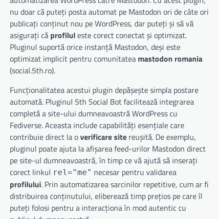
automatizarea WordPress către Mastodon. Cu acest plugin,
nu doar că puteți posta automat pe Mastodon ori de câte ori
publicați conținut nou pe WordPress, dar puteți și să vă
asigurați că
profilul
este corect conectat și optimizat.
Pluginul suportă orice instanță Mastodon, deși este
optimizat implicit pentru comunitatea
mastodon romania
(social.5th.ro).
Funcționalitatea acestui plugin depășește simpla postare
automată. Pluginul 5th Social Bot facilitează integrarea
completă a site-ului dumneavoastră WordPress cu
Fediverse. Aceasta include capabilități esențiale care
contribuie direct la o
verificare site
reușită. De exemplu,
pluginul poate ajuta la afișarea feed-urilor Mastodon direct
pe site-ul dumneavoastră, în timp ce vă ajută să inserați
corect linkul
necesar pentru validarea
rel="me"
profilului
. Prin automatizarea sarcinilor repetitive, cum ar fi
distribuirea conținutului, eliberează timp prețios pe care îl
puteți folosi pentru a interacționa în mod autentic cu