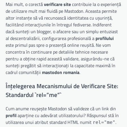
Mai mult, o corectă
verificare site
contribuie la o experiență
de utilizare mult mai fluidă pe Mastodon. Aceasta permite
altor instanțe să vă recunoască identitatea cu ușurință,
facilitând interacțiunile în întregul fediverse. Indiferent
dacă sunteți un blogger, o afacere sau un simplu entuziast
al descentralizării, configurarea profesională a
profilului
este primul pas spre o prezență online reușită. Ne vom
concentra în continuare pe detaliile tehnice necesare
pentru a obține rapid această validare, asigurându-ne că
sunteți pregătit să interacționați la capacitate maximă în
cadrul comunității
mastodon romania
.
Înțelegerea Mecanismului de Verificare Site:
Standardul `rel=”me”`
Cum anume reușește Mastodon să valideze că un link din
profil
aparține cu adevărat utilizatorului? Răspunsul stă în
utilizarea unui atribut standard HTML numit
.
rel="me"