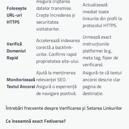
Asigură criptarea
Actualizează
Folosește
datelor transmise.
imediat toate
URL-uri
Crește încrederea și
linkurile din profil la
HTTPS
securitatea
protocolul HTTPS.
vizitatorilor.
Urmează exact
Accelerează indexarea
Verifică
instrucțiunile
corectă a backlink-
Domeniul
platformei (e.g.,
urilor. Confirmi rapid
Rapid
meta tag, fișier de
proprietatea site-ului.
verificare).
Ajută la menținerea
Asigură-te că textul
Monitorizează
relevanței SEO.
ancorei descrie clar
Textul Ancorei
Asigură o experiență
pagina de
de navigare pozitivă.
destinație.
Întrebări frecvente despre Verificarea și Setarea Linkurilor
Ce înseamnă exact Fediverse?