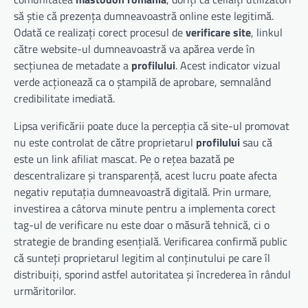
să știe că prezența dumneavoastră online este legitimă.
Odată ce realizați corect procesul de
verificare site
, linkul
către website-ul dumneavoastră va apărea verde în
secțiunea de metadate a
profilului
. Acest indicator vizual
verde acționează ca o ștampilă de aprobare, semnalând
credibilitate imediată.
Lipsa verificării poate duce la percepția că site-ul promovat
nu este controlat de către proprietarul
profilului
sau că
este un link afiliat mascat. Pe o rețea bazată pe
descentralizare și transparență, acest lucru poate afecta
negativ reputația dumneavoastră digitală. Prin urmare,
investirea a câtorva minute pentru a implementa corect
tag-ul de verificare nu este doar o măsură tehnică, ci o
strategie de branding esențială. Verificarea confirmă public
că sunteți proprietarul legitim al conținutului pe care îl
distribuiți, sporind astfel autoritatea și încrederea în rândul
urmăritorilor.