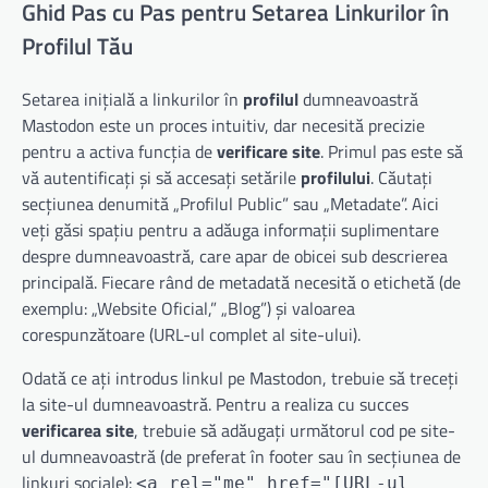
Ghid Pas cu Pas pentru Setarea Linkurilor în
Profilul Tău
Setarea inițială a linkurilor în
profilul
dumneavoastră
Mastodon este un proces intuitiv, dar necesită precizie
pentru a activa funcția de
verificare site
. Primul pas este să
vă autentificați și să accesați setările
profilului
. Căutați
secțiunea denumită „Profilul Public” sau „Metadate”. Aici
veți găsi spațiu pentru a adăuga informații suplimentare
despre dumneavoastră, care apar de obicei sub descrierea
principală. Fiecare rând de metadată necesită o etichetă (de
exemplu: „Website Oficial,” „Blog”) și valoarea
corespunzătoare (URL-ul complet al site-ului).
Odată ce ați introdus linkul pe Mastodon, trebuie să treceți
la site-ul dumneavoastră. Pentru a realiza cu succes
verificarea site
, trebuie să adăugați următorul cod pe site-
ul dumneavoastră (de preferat în footer sau în secțiunea de
linkuri sociale):
<a rel="me" href="[URL-ul