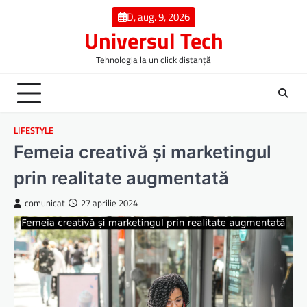
Skip
D, aug. 9, 2026
to
Universul Tech
content
Tehnologia la un click distanță
LIFESTYLE
Femeia creativă și marketingul
prin realitate augmentată
comunicat
27 aprilie 2024