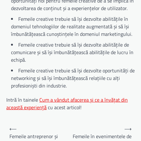
oportunități noi pentru femeile creative de a se implica în
dezvoltarea de conținut și a experiențelor de utilizator.
Femeile creative trebuie să își dezvolte abilitățile în
domeniul tehnologiilor de realitate augmentată și să își
îmbunătățească cunoștințele în domeniul marketingului.
Femeile creative trebuie să își dezvolte abilitățile de
comunicare și să își îmbunătățească abilitățile de lucru în
echipă.
Femeile creative trebuie să își dezvolte oportunități de
networking și să își îmbunătățească relațiile cu alți
profesioniști din industrie.
Intră în tainele
Cum a vândut afacerea și ce a învățat din
această experiență
cu acest articol!
Navigare
⟵
⟶
în
Femeile antreprenor și
Femeile în evenimentele de