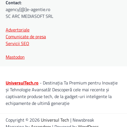
Contact
:
agency[@]e-agentie.ro
SC ARC MEDIASOFT SRL
Advertoriale
Comunicate de presa
Servicii SEO
Mastodon
UniversulTech.ro
- Destinația Ta Premium pentru Inovație
și Tehnologie Avansată! Descoperă cele mai recente și
captivante produse tech, de la gadget-uri inteligente la
echipamente de ultimă generație
Copyright © 2026
Universul Tech
| Newsbreak
Magazine by
Ascendoor
| Powered by
WordPress
.