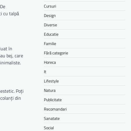
Cursuri
 De
i cu talpă
Design
Diverse
Educatie
Familie
luat în
Fără categorie
sau bej, care
Horeca
inimaliste.
It
Lifestyle
Natura
estetic. Poți
colanți din
Publicitate
Recomandari
Sanatate
Social