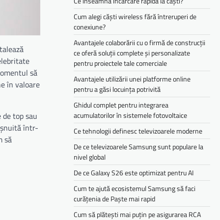
Ce înseamnă încărcare rapidă la căști?
Cum alegi căști wireless fără întreruperi de
conexiune?
Avantajele colaborării cu o firmă de construcții
etalează
ce oferă soluții complete și personalizate
lebritate
pentru proiectele tale comerciale
 momentul să
Avantajele utilizării unei platforme online
ne în valoare
pentru a găsi locuința potrivită
Ghidul complet pentru integrarea
acumulatorilor în sistemele fotovoltaice
e de top sau
șnuită într-
Ce tehnologii definesc televizoarele moderne
m să
De ce televizoarele Samsung sunt populare la
nivel global
De ce Galaxy S26 este optimizat pentru AI
Cum te ajută ecosistemul Samsung să faci
curățenia de Paște mai rapid
Cum să plătești mai puțin pe asigurarea RCA