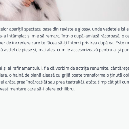
elor apariții spectaculoase din revistele glossy, unde vedetele își 
 s-a întâmplat și mie să remarc, într-o după-amiază răcoroasă, o ce
er de încredere care te făcea să-ți întorci privirea după ea. Este
ă astfel de piese și, mai ales, cum le accesorizează pentru a-și pu
lui și al rafinamentului, fie că vorbim de actrițe renumite, cântăreț
ere, o haină de blană aleasă cu grijă poate transforma o ținută obi
ei arăta prea încărcat(ă) sau prea teatral(ă), atâta timp cât știi cu
vestimentare care să-i ofere echilibru.