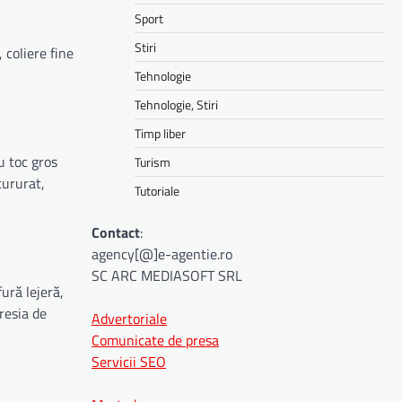
Sport
Stiri
 coliere fine
Tehnologie
Tehnologie, Stiri
Timp liber
u toc gros
Turism
tururat,
Tutoriale
Contact
:
agency[@]e-agentie.ro
SC ARC MEDIASOFT SRL
ură lejeră,
resia de
Advertoriale
Comunicate de presa
Servicii SEO