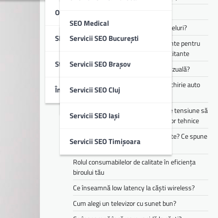
Optimizare SEO Off-Page
Cum funcționează Audio Eraser?
SEO Medical
Cum alegi căști pentru muncă și apeluri?
SEO Local
Servicii SEO București
Te simți mereu obosit? Ce suplimente pentru
SEO B2B & IT
energie pot ajuta în perioadele solicitante
Studii De Caz
Servicii SEO Brașov
Cum îți transformă AI experiența vizuală?
SEO Imobiliare
Cele mai populare branduri pentru chirie auto
Întrebări Frecvente (FAQ)
Servicii SEO Cluj
din flota Justrent
SEO Educație
Cum te pot ajuta stabilizatoarele de tensiune să
Servicii SEO Iași
reduci riscurile asociate defecțiunilor tehnice
Copilul tău mănâncă doar 3 alimente? Ce spune
Servicii SEO Timișoara
asta despre dezvoltarea lui
Rolul consumabilelor de calitate în eficiența
biroului tău
Ce înseamnă low latency la căști wireless?
Cum alegi un televizor cu sunet bun?