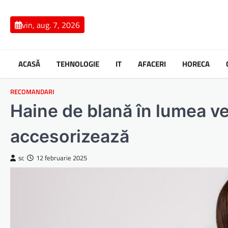
Skip
to
vin, aug. 7, 2026
content
ACASĂ
TEHNOLOGIE
IT
AFACERI
HORECA
RECOMANDARI
Haine de blană în lumea ve
accesorizează
sc
12 februarie 2025