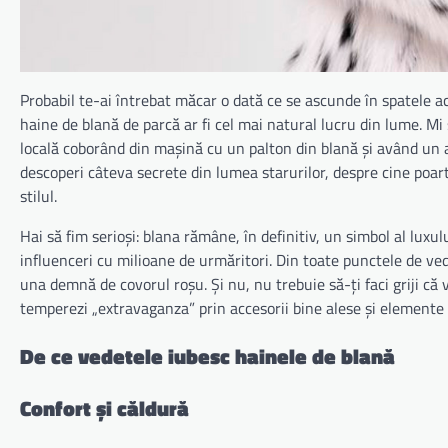
Probabil te-ai întrebat măcar o dată ce se ascunde în spatele ac
haine de blană de parcă ar fi cel mai natural lucru din lume. Mi
locală coborând din mașină cu un palton din blană și având un a
descoperi câteva secrete din lumea starurilor, despre cine poart
stilul.
Hai să fim serioși: blana rămâne, în definitiv, un simbol al luxu
influenceri cu milioane de urmăritori. Din toate punctele de ved
una demnă de covorul roșu. Și nu, nu trebuie să-ți faci griji că v
temperezi „extravaganza” prin accesorii bine alese și elemente 
De ce vedetele iubesc hainele de blană
Confort și căldură