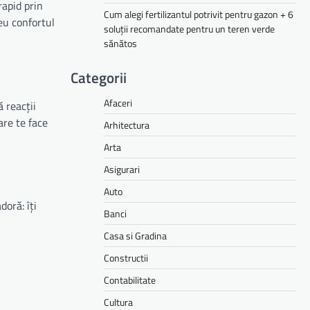
rapid prin
Cum alegi fertilizantul potrivit pentru gazon + 6
eu confortul
soluții recomandate pentru un teren verde
sănătos
Categorii
Afaceri
 reacții
are te face
Arhitectura
Arta
Asigurari
Auto
doră: îți
Banci
Casa si Gradina
Constructii
Contabilitate
Cultura