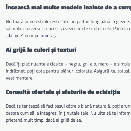
Încearcă mai multe modele înainte de a cu
Nu toată lumea strălucește într-un palton lung până la glezne. 
să probezi diverse stiluri și să vezi cum te simți în ele. Până la
„dă bine” doar pe umeraș.
Ai grijă la culori și texturi
Dacă îți plac nuanțele clasice – negru, gri, alb, maro – e simpl
îndrăzneț, poți opta pentru blănuri colorate. Asigură-te, totuși,
vestimentare.
Consultă ofertele și sfaturile de achiziție
Dacă te tentează să faci pasul către o blană naturală, poți aru
despre cum să le integrezi în ținutele tale. Nu uita să te inform
prietenă mult timp, dacă ai grijă de ea.