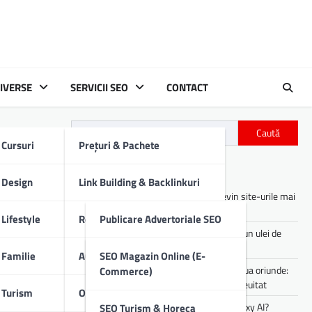
IVERSE
SERVICII SEO
CONTACT
Caută
Cursuri
Prețuri & Pachete
m le
Articole recente
Design
Link Building & Backlinkuri
Asistenții digitali cu AI: cum devin site-urile mai
utile pentru utilizatori
Lifestyle
Redactare Conținut SEO
Publicare Advertoriale SEO
Cum îți afectează motorul mașinii un ulei de
proastă calitate
Familie
Audit SEO Tehnic
Comunicate De Presă
SEO Magazin Online (E-
Experiența de party pe care o poți lua oriunde:
Commerce)
sunet portabil pentru vibe-uri de neuitat
Turism
Optimizare SEO On-Page
Descrieri Produse SEO
Cum lucrezi mai rapid folosind Galaxy AI?
SEO Turism & Horeca