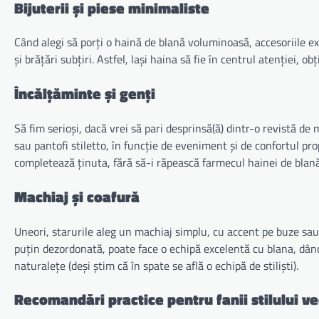
Bijuterii și piese minimaliste
Când alegi să porți o haină de blană voluminoasă, accesoriile exa
și brățări subțiri. Astfel, lași haina să fie în centrul atenției, ob
Încălțăminte și genți
Să fim serioși, dacă vrei să pari desprinsă(ă) dintr-o revistă d
sau pantofi stiletto, în funcție de eveniment și de confortul pr
completează ținuta, fără să-i răpească farmecul hainei de blană
Machiaj și coafură
Uneori, starurile aleg un machiaj simplu, cu accent pe buze sau
puțin dezordonată, poate face o echipă excelentă cu blana, dân
naturalețe (deși știm că în spate se află o echipă de stiliști).
Recomandări practice pentru fanii stilului v