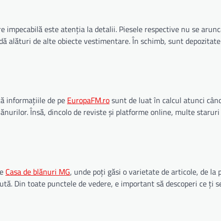
e impecabilă este atenția la detalii. Piesele respective nu se arunc
adă alături de alte obiecte vestimentare. În schimb, sunt depozita
că informațiile de pe
EuropaFM.ro
sunt de luat în calcul atunci cân
nurilor. Însă, dincolo de reviste și platforme online, multe staruri a
pe
Casa de blănuri MG
, unde poți găsi o varietate de articole, de la 
ută. Din toate punctele de vedere, e important să descoperi ce ți s