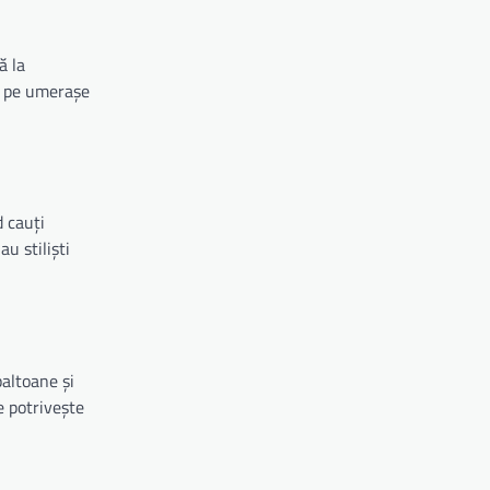
ă la
te pe umerașe
d cauți
u stiliști
paltoane și
e potrivește