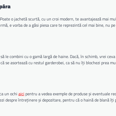
mpăra
Poate o jachetă scurtă, cu un croi modern, te avantajează mai mult
 urmă, e vorba de a găsi piesa care te reprezintă cel mai bine, nu pe
u să le combini cu o gamă largă de haine. Dacă, în schimb, vrei ceva
 că se asortează cu restul garderobei, ca să nu îți blochezi prea mu
nca un ochi
aici
pentru a vedea exemple de produse și eventuale r
ezi despre întreținere și depozitare, pentru că o haină de blană îți 