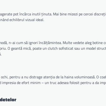
gerate pot încărca inutil ținuta. Mai bine mizezi pe cercei discreți,
ținând echilibrul vizual ideal.
e modă, n-ai cum să ignori încălțămintea. Multe vedete aleg botine c
opriu. O geantă mică, poate un clutch sofisticat sau un model struc
.
 ochi, pentru a nu distrage atenția de la haina voluminoasă. O coaf
d impresia de efort minim – un truc adesea folosit pentru a da imp
edetelor