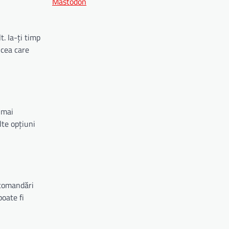
Mastodon
. Ia-ți timp
 cea care
 mai
lte opțiuni
ecomandări
poate fi