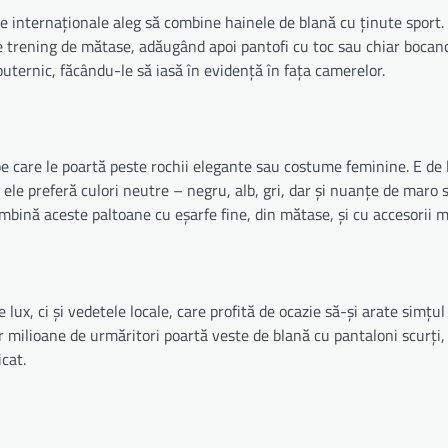
e internaționale aleg să combine hainele de blană cu ținute sport.
e trening de mătase, adăugând apoi pantofi cu toc sau chiar bocanc
puternic, făcându-le să iasă în evidență în fața camerelor.
e care le poartă peste rochii elegante sau costume feminine. E de 
e, ele preferă culori neutre – negru, alb, gri, dar și nuanțe de maro 
ombină aceste paltoane cu eșarfe fine, din mătase, și cu accesorii m
lux, ci și vedetele locale, care profită de ocazie să-și arate simțul 
r milioane de urmăritori poartă veste de blană cu pantaloni scurți, 
icat.