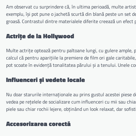
Am observat cu surprindere că, în ultima perioadă, multe artist
exemplu, își pot pune o jachetă scurtă din blană peste un set d
groasă. Contrastul dintre materialele diferite creează un efect 
Actrițe de la Hollywood
Multe actrițe optează pentru paltoane lungi, cu gulere ample, p
calcul că pentru aparițiile la premiere de film ori gale caritabil
pot scoate în evidență tonalitatea părului și a tenului. Unele c
Influenceri și vedete locale
Nu doar starurile internaționale au prins gustul acestei piese de 
vedea pe rețelele de socializare cum influenceri cu mii sau chia
piele sau chiar rochii lejere, obținând un look relaxat, dar sofist
Accesorizarea corectă