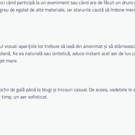
tunci când participă la un eveniment sau când are de făcut un drum 
ă greu de egalat de alte materiale, iar starurile caută să îmbine mer
vizual: aparițiile lor trebuie să iasă din anonimat și să stârnească
blană, fie ea naturală sau sintetică, aduce instant acel aer de lux c
get mare.
chii de gală până la blugi și tricouri casual. De aceea, vedetele le a
 timp, un aer sofisticat.