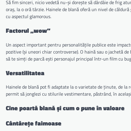
Să fim sinceri, nicio vedetă nu-și dorește să dârdâie de frig a
oraș, la o oră târzie. Hainele de blană oferă un nivel de căldur
cu aspectul glamorous.
Factorul „wow”
Un aspect important pentru personalitățile publice este impactul 
pozitive (și uneori chiar controverse). O haină sau o jachetă de 
să te simți de parcă ești personajul principal într-un film cu bu
Versatilitatea
Hainele de blană pot fi adaptate la o varietate de ținute, de la ro
permit să jonglezi cu stilurile vestimentare, păstrând, în același
Cine poartă blană și cum o pune în valoare
Cântărețe faimoase