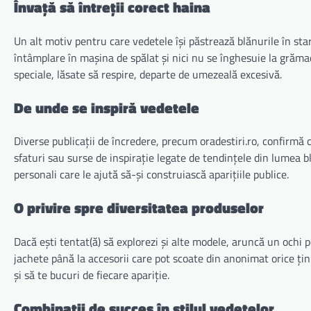
Învață să întreții corect haina
Un alt motiv pentru care vedetele își păstrează blănurile în star
întâmplare în mașina de spălat și nici nu se înghesuie la grăm
speciale, lăsate să respire, departe de umezeală excesivă.
De unde se inspiră vedetele
Diverse publicații de încredere, precum oradestiri.ro, confirmă 
sfaturi sau surse de inspirație legate de tendințele din lumea blă
personali care le ajută să-și construiască aparițiile publice.
O privire spre diversitatea produselor
Dacă ești tentat(ă) să explorezi și alte modele, aruncă un ochi 
jachete până la accesorii care pot scoate din anonimat orice țin
și să te bucuri de fiecare apariție.
Combinații de succes în stilul vedetelor