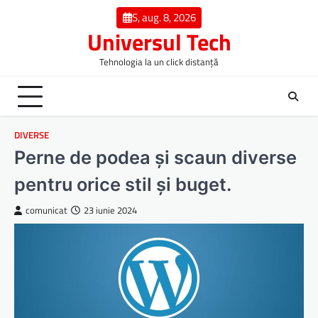
Skip
S, aug. 8, 2026
to
Universul Tech
content
Tehnologia la un click distanță
DIVERSE
Perne de podea și scaun diverse
pentru orice stil și buget.
comunicat
23 iunie 2024