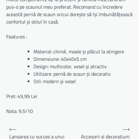
pus-o pe scaunul meu preferat. Recomand cu încredere
această pernă de scaun oricui dorește să își îmbunătățească
confortul și stilul în casă.
Features :
Material: chindi, moale și plăcut la atingere
Dimensiune: 40x40x5 cm
Design: multicolor, vesel și atractiv
Utilizare: pernă de scaun și decorativ
Stil: modern și vesel
Pret: 49,99 Lei
Nota: 9.5/10
Navigare
⟵
⟶
în
Lansarea cu succes a unui
Accesorii și decorațiuni