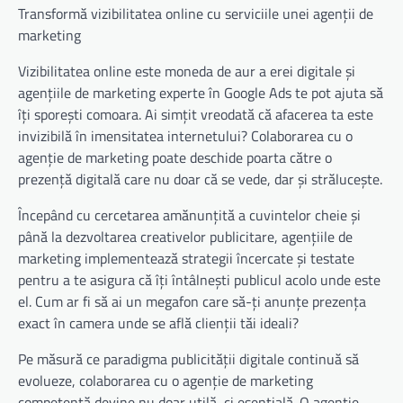
Transformă vizibilitatea online cu serviciile unei agenții de
marketing
Vizibilitatea online este moneda de aur a erei digitale și
agențiile de marketing experte în Google Ads te pot ajuta să
îți sporești comoara. Ai simțit vreodată că afacerea ta este
invizibilă în imensitatea internetului? Colaborarea cu o
agenție de marketing poate deschide poarta către o
prezență digitală care nu doar că se vede, dar și strălucește.
Începând cu cercetarea amănunțită a cuvintelor cheie și
până la dezvoltarea creativelor publicitare, agențiile de
marketing implementează strategii încercate și testate
pentru a te asigura că îți întâlnești publicul acolo unde este
el. Cum ar fi să ai un megafon care să-ți anunțe prezența
exact în camera unde se află clienții tăi ideali?
Pe măsură ce paradigma publicității digitale continuă să
evolueze, colaborarea cu o agenție de marketing
competentă devine nu doar utilă, ci esențială. O agenție