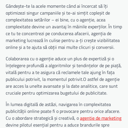
Gândește-te la acele momente când ai încercat să îți
optimizezi singur campaniile și te-ai simțit copleșit de
complexitatea setărilor – ei bine, cu o agenție, acea
complexitate devine un avantaj în mâinile experților. În timp
ce tu te concentrezi pe conducerea afacerii, agenția de
marketing lucrează în culise pentru a-ți crește vizibilitatea
online și a te ajuta să obții mai multe clicuri și conversii.
Colaborarea cu o agenție aduce un plus de expertiză și o
înțelegere profundă a algoritmilor și tendințelor de pe piață,
vitală pentru a te asigura că reclamele tale ajung în fața
publicului potrivit, la momentul potrivit.O astfel de agenție
are acces la unelte avansate și la date analitice, care sunt
cruciale pentru optimizarea bugetului de publicitate.
În lumea digitală de astăzi, navigarea în complexitatea
publicității online poate fi o provocare pentru orice afacere.
Cu o abordare strategică și creativă, o
agentie de marketing
devine pilotul esențial pentru a aduce brandurile spre