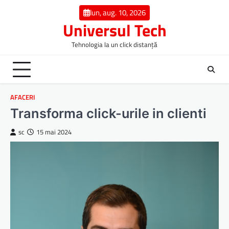
Skip
lun, aug. 10, 2026
to
Universul Tech
content
Tehnologia la un click distanță
AFACERI
Transforma click-urile in clienti
sc
15 mai 2024