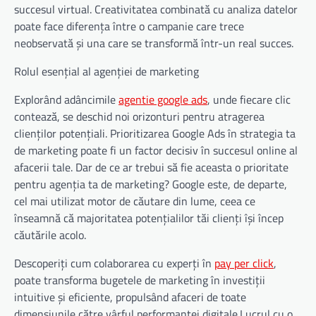
succesul virtual. Creativitatea combinată cu analiza datelor
poate face diferența între o campanie care trece
neobservată și una care se transformă într-un real succes.
Rolul esențial al agenției de marketing
Explorând adâncimile
agentie google ads
, unde fiecare clic
contează, se deschid noi orizonturi pentru atragerea
clienților potențiali. Prioritizarea Google Ads în strategia ta
de marketing poate fi un factor decisiv în succesul online al
afacerii tale. Dar de ce ar trebui să fie aceasta o prioritate
pentru agenția ta de marketing? Google este, de departe,
cel mai utilizat motor de căutare din lume, ceea ce
înseamnă că majoritatea potențialilor tăi clienți își încep
căutările acolo.
Descoperiţi cum colaborarea cu experți în
pay per click
,
poate transforma bugetele de marketing în investiții
intuitive și eficiente, propulsând afaceri de toate
dimensiunile către vârful performanței digitale.Lucrul cu o